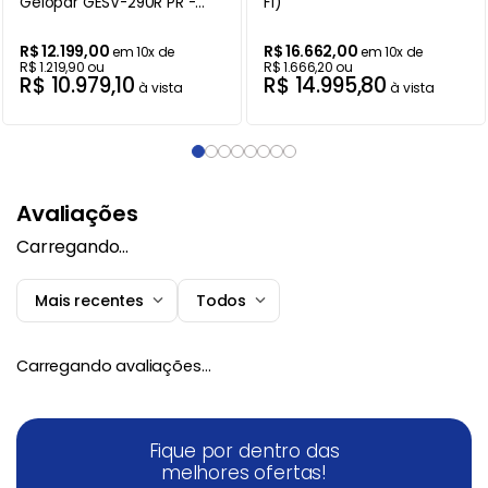
Gelopar GESV-290R PR -
Fi)
220V
R$
12
.
199
,
00
R$
16
.
662
,
00
em
10
x de
em
10
x de
R$
1
.
219
,
90
ou
R$
1
.
666
,
20
ou
R$
10
.
979
,
10
R$
14
.
995
,
80
à vista
à vista
Avaliações
Carregando…
Mais recentes
Todos
Carregando avaliações…
Fique por dentro das
melhores ofertas!