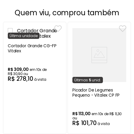
Quem viu, comprou também
Última
unidade
Cortador Grande CG-FP
Vitalex
R$
309
,
00
em
10
x de
R$
30
,
90
ou
R$
278
,
10
à vista
Última
s
5
unid.
Picador De Legumes
Pequeno - Vitalex CP FP
R$
113
,
00
em
10
x de
R$
11
,
30
ou
R$
101
,
70
à vista