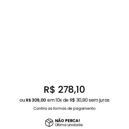
Balanças
9
º
Fogão
10
º
R$
278
,
10
ou
em
10
x de
R$
30
,
90
sem juros
R$
309
,
00
Confira as formas de pagamento
NÃO PERCA!
Última
unidade