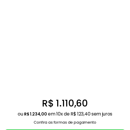
Balanças
9
º
Fogão
10
º
R$
1
.
110
,
60
ou
em
10
x de
R$
123
,
40
sem juros
R$
1
.
234
,
00
Confira as formas de pagamento