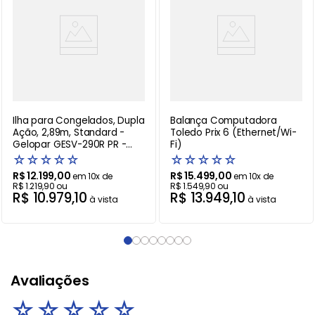
Ilha para Congelados, Dupla
Balança Computadora
Ação, 2,89m, Standard -
Toledo Prix 6 (Ethernet/Wi-
Gelopar GESV-290R PR -
Fi)
220V
☆
☆
☆
☆
☆
☆
☆
☆
☆
☆
R$
12
.
199
,
00
R$
15
.
499
,
00
em
10
x de
em
10
x de
R$
1
.
219
,
90
ou
R$
1
.
549
,
90
ou
R$
10
.
979
,
10
R$
13
.
949
,
10
à vista
à vista
Avaliações
☆
☆
☆
☆
☆