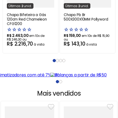
Última
s
2
unid.
Última
s
2
unid.
Chapa Bifeteira a Gás
Chapa Pb Br
120cm Red Chameleon
500X300X10MM Pollyword
CFG1200
☆
☆
☆
☆
☆
☆
☆
☆
☆
☆
R$
2
.
463
,
00
R$
159
,
00
em
10
x de
em
10
x de
R$
15
,
90
R$
246
,
30
ou
ou
R$
2
.
216
,
70
R$
143
,
10
à vista
à vista
Mais vendidos