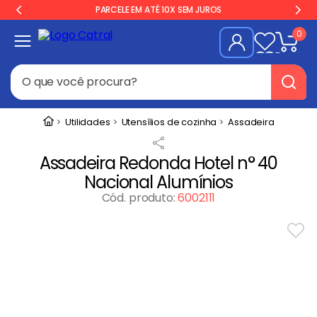
PARCELE EM ATÉ 10X SEM JUROS
0
O que você procura?
Termos mais buscados
Utilidades
Utensílios de cozinha
Assadeira
Freezer
1
º
Assadeira Redonda Hotel n° 40
Geladeira
2
º
Nacional Alumínios
Balança
3
º
Cód. produto
:
6002111
Forno
4
º
Fogão Industrial
5
º
Gelopar
6
º
Cervejeira
7
º
Fritadeira
8
º