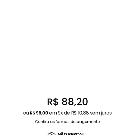
Balanças
9
º
Fogão
10
º
R$
88
,
20
ou
em
9
x de
R$
10
,
88
sem juros
R$
98
,
00
Confira as formas de pagamento
NÃO PERCA!