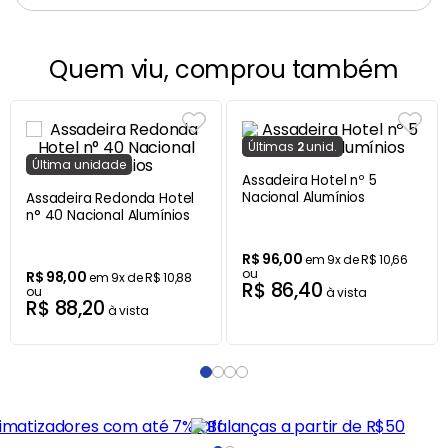
Quem viu, comprou também
Última
unidade
Assadeira Redonda Hotel
n° 40 Nacional Alumínios
R$
98
,
00
em
9
x de
R$
10
,
88
ou
Última
s
2
unid.
R$
88
,
20
à vista
Assadeira Hotel nº 5
Nacional Alumínios
R$
96
,
00
em
9
x de
R$
10
,
66
ou
R$
86
,
40
à vista