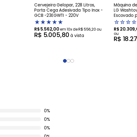
Cervejeira Gelopar, 228 Litros,
Máquina de 
Porta Cega Adesivada Tipo Inox -
LG Washtow
GCB -23EGWTI - 220V
Escovado pr
Artificial 
★
★
★
★
★
☆
☆
☆
☆
R$
5
.
562
,
00
R$
20
.
309
,
em
10
x de
R$
556
,
20
ou
R$
5
.
005
,
80
ou
à vista
R$
18
.
2
0%
0%
0%
0%