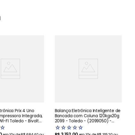
m
B
6
trônica Prix 4 Uno
Balança Eletrônica Inteligente de
Impressora Integrada,
Bancada com Coluna 120kgx20g
WI-FI Toledo - Bivolt
2099 - Toledo - (2099050) -
Bivolt
☆
☆
☆
☆
☆
☆
0
R$
3
.
152
,
00
em
10
x de
R$
684
,
40
ou
em
10
x de
R$
315
,
20
ou