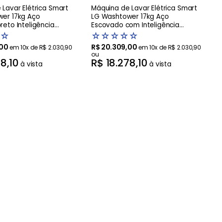
Lavar Elétrica Smart
Máquina de Lavar Elétrica Smart
er 17kg Aço
LG Washtower 17kg Aço
eto Inteligência
Escovado com Inteligência
AIDD - WK17BS6A
Artificial AIDD - WK17VS6A -220V
☆
☆
☆
☆
☆
☆
00
R$
20
.
309
,
00
em
10
x de
R$
2
.
030
,
90
em
10
x de
R$
2
.
030
,
90
ou
78
,
10
R$
18
.
278
,
10
à vista
à vista