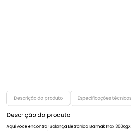
Balanças
9
º
Fogão
10
º
Descrição do produto
Especificações técnica
Descrição do produto
Aqui você encontra! Balança Eletrônica Balmak Inox 300KgX