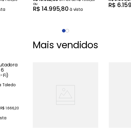
R$
6
.
15
ou
R$
14
.
995
,
80
sta
à vista
Mais vendidos
 Toledo
e
R$
1
.
666
,
20
ista