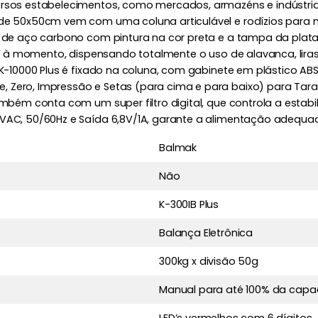
ersos estabelecimentos, como mercados, armazéns e indústria
 de 50x50cm vem com uma coluna articulável e rodízios para m
pa de aço carbono com pintura na cor preta e a tampa da plat
ível à momento, dispensando totalmente o uso de alavanca, lir
BK-10000 Plus é fixado na coluna, com gabinete em plástico ABS
 Zero, Impressão e Setas (para cima e para baixo) para Tara
também conta com um super filtro digital, que controla a esta
50VAC, 50/60Hz e Saída 6,8V/1A, garante a alimentação adequ
Balmak
Não
K-300IB Plus
Balança Eletrônica
300kg x divisão 50g
Manual para até 100% da capa