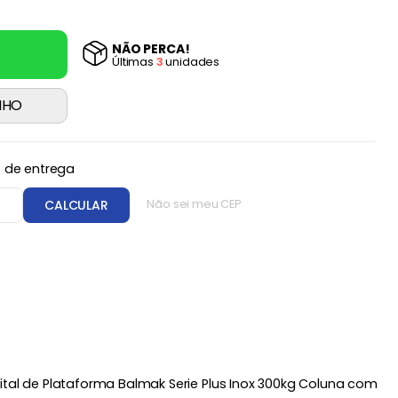
NÃO PERCA!
Última
s
3
unidade
s
NHO
o de entrega
CEP
CALCULAR
Não sei meu CEP
ital de Plataforma Balmak Serie Plus Inox 300kg Coluna com