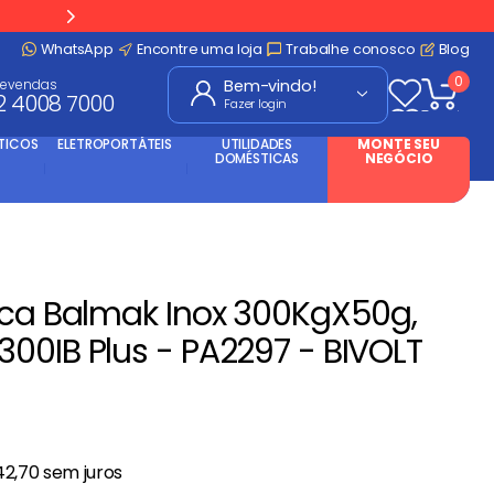
WhatsApp
Encontre uma loja
Trabalhe conosco
Blog
0
levendas
2 4008 7000
Fazer login
TICOS
ELETROPORTÁTEIS
UTILIDADES
MONTE SEU
DOMÉSTICAS
NEGÓCIO
ica Balmak Inox 300KgX50g,
00IB Plus - PA2297 - BIVOLT
42
,
70
sem juros