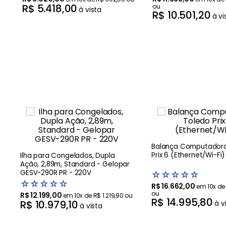
R$
5
.
418
,
00
ou
à vista
R$
10
.
501
,
20
à vi
Balança Computadora
Prix 6 (Ethernet/Wi-Fi)
Ilha para Congelados, Dupla
Ação, 2,89m, Standard - Gelopar
GESV-290R PR - 220V
☆
☆
☆
☆
☆
☆
☆
☆
☆
☆
R$
16
.
662
,
00
em
10
x d
ou
R$
12
.
199
,
00
em
10
x de
R$
1
.
219
,
90
ou
R$
14
.
995
,
80
R$
10
.
979
,
10
à v
à vista