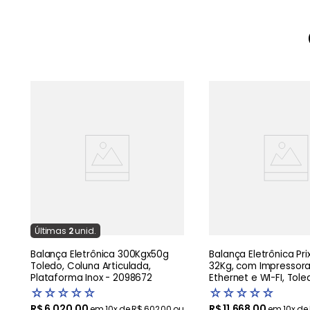
u
Última
s
2
unid.
Balança Eletrônica 300Kgx50g
Balança Eletrônica Pri
Toledo, Coluna Articulada,
32Kg, com Impressora
Plataforma Inox - 2098672
Ethernet e WI-FI, Toled
☆
☆
☆
☆
☆
☆
☆
☆
☆
☆
R$
6
.
020
,
00
R$
11
.
668
,
00
em
10
x de
R$
602
,
00
ou
em
10
x de