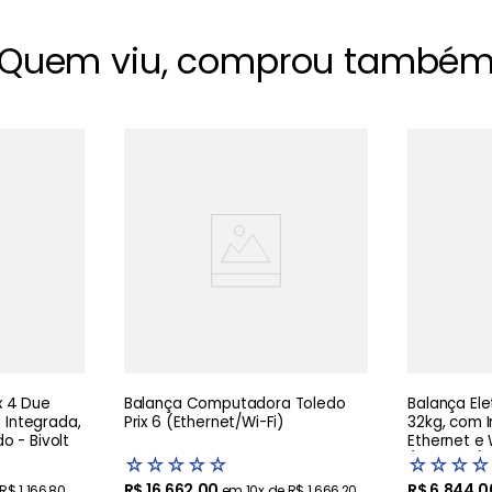
Quem viu, comprou també
x 4 Due
Balança Computadora Toledo
Balança Ele
 Integrada,
Prix 6 (Ethernet/Wi-Fi)
32kg, com 
o - Bivolt
Ethernet e 
(P400154)
☆
☆
☆
☆
☆
☆
☆
☆
☆
R$
16
.
662
,
00
R$
6
.
844
,
0
R$
1
.
166
,
80
em
10
x de
R$
1
.
666
,
20