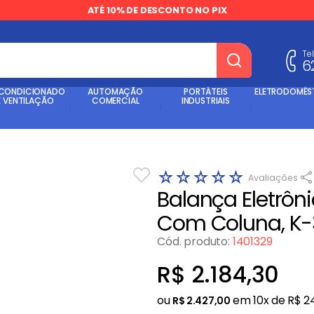
ATÉ 10% DE DESCONTO NO PIX
Te
6
dos
 CONDICIONADO
AUTOMAÇÃO
PORTÁTEIS
ELETRODOMÉS
E VENTILAÇÃO
COMERCIAL
INDUSTRIAIS
☆
☆
☆
☆
☆
Balança Eletrôn
Com Coluna, K-3
Cód. produto
:
1401329
R$
2
.
184
,
30
ou
em
10
x de
R$
2
R$
2
.
427
,
00