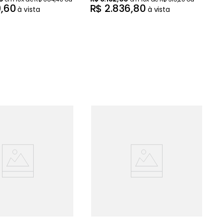
9
,
60
R$
2
.
836
,
80
à vista
à vista