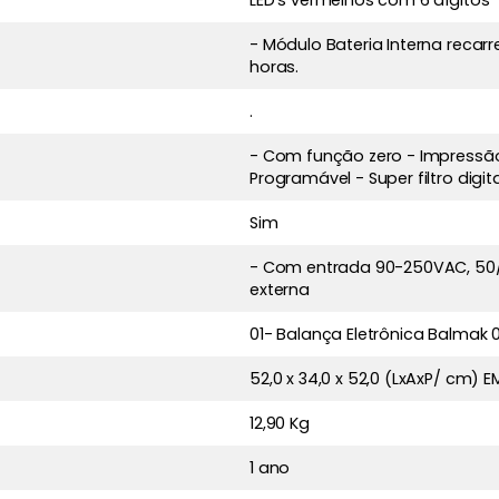
LED’s vermelhos com 6 dígitos
- Módulo Bateria Interna recar
horas.
.
- Com função zero - Impressão
Programável - Super filtro digit
Sim
- Com entrada 90-250VAC, 50/6
externa
01- Balança Eletrônica Balmak 
52,0 x 34,0 x 52,0 (LxAxP/ cm)
12,90 Kg
1 ano