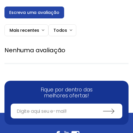
Escreva uma avaliação
Mais recentes
Todos
Adicionar avaliação
Nenhuma avaliação
Título
Avalie o produto de 1 a 5 estrelas
★
★
★
★
★
Fique por dentro das
Seu nome
melhores ofertas!
Endereço de email