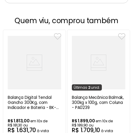
Quem viu, comprou também
Última
s
2
unid.
Balança Digital Tendal
Balança Mecânica Balmak,
Gancho 300Kg, com
300kg x 100g, com Coluna
Indicador e Bateria - BK-
- PA0239
300TB
R$
1
.
813
,
00
R$
1
.
899
,
00
em
10
x de
em
10
x de
R$
181
,
30
ou
R$
189
,
90
ou
R$
1
.
631
,
70
R$
1
.
709
,
10
à vista
à vista