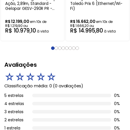
Ação, 2,89m, Standard -
Toledo Prix 6 (Ethernet/Wi-
Gelopar GESV-290R PR -
Fi)
220V
R$
12
.
199
,
00
R$
16
.
662
,
00
em
10
x de
em
10
x de
R$
1
.
219
,
90
ou
R$
1
.
666
,
20
ou
R$
10
.
979
,
10
R$
14
.
995
,
80
à vista
à vista
Avaliações
☆
☆
☆
☆
☆
Classificação média: 0
(0 avaliações)
5 estrelas
0%
4 estrelas
0%
3 estrelas
0%
2 estrelas
0%
1 estrela
0%