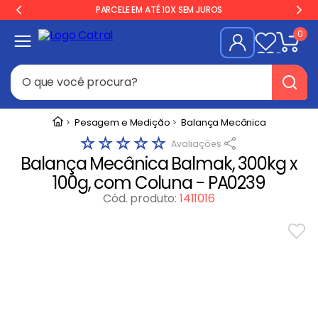
PARCELE EM ATÉ 10X SEM JUROS
0
O que você procura?
Termos mais buscados
Pesagem e Medição
Balança Mecânica
☆
☆
☆
☆
☆
Geladeira
1
º
Balança Mecânica Balmak, 300kg x
Freezer
2
º
100g, com Coluna - PA0239
Balança
3
º
Cód. produto
:
1411016
Forno
4
º
Fogão Industrial
5
º
Gelopar
6
º
Cervejeira
7
º
Fritadeira
8
º