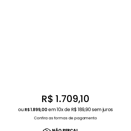
Ar Condicionado
9
º
Mesa
10
º
R$
1
.
709
,
10
ou
em
10
x de
R$
189
,
90
sem juros
R$
1
.
899
,
00
Confira as formas de pagamento
NÃO PERCA!