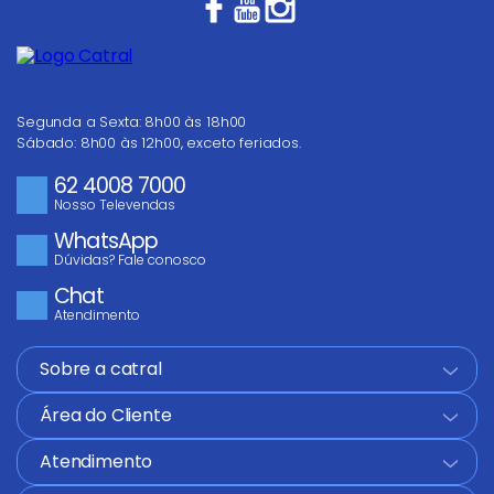
Escreva uma avaliação
Segunda a Sexta: 8h00 às 18h00
Sábado: 8h00 às 12h00, exceto feriados.
62 4008 7000
ENVIAR AVALIAÇÃO
Nosso Televendas
WhatsApp
Dúvidas? Fale conosco
Chat
Atendimento
Sobre a catral
+
Área do Cliente
+
Atendimento
+