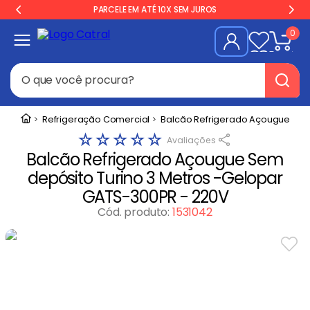
PARCELE EM ATÉ 10X SEM JUROS
0
O que você procura?
Termos mais buscados
Refrigeração Comercial
Balcão Refrigerado Açougue
☆
☆
☆
☆
☆
Freezer
1
º
Balcão Refrigerado Açougue Sem
Geladeira
2
º
depósito Turino 3 Metros -Gelopar
Balança
3
º
GATS-300PR - 220V
Forno
Cód. produto
:
1531042
4
º
Fogão Industrial
5
º
Gelopar
6
º
Cervejeira
7
º
Fritadeira
8
º