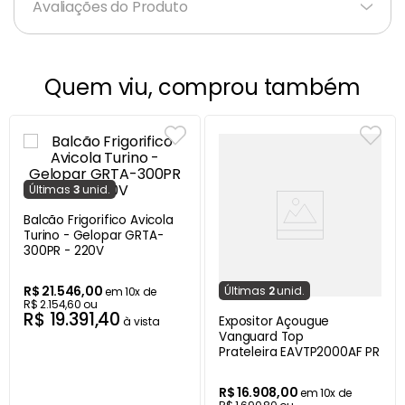
Avaliações do Produto
Quem viu, comprou também
Última
s
3
unid.
Balcão Frigorifico Avicola
Turino - Gelopar GRTA-
300PR - 220V
R$
21
.
546
,
00
Última
s
2
unid.
em
10
x de
R$
2
.
154
,
60
ou
R$
19
.
391
,
40
Expositor Açougue
à vista
Vanguard Top
Prateleira EAVTP2000AF PR Re
R$
16
.
908
,
00
em
10
x de