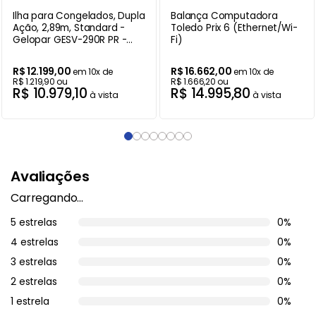
Ilha para Congelados, Dupla
Balança Computadora
Ação, 2,89m, Standard -
Toledo Prix 6 (Ethernet/Wi-
Gelopar GESV-290R PR -
Fi)
220V
R$
12
.
199
,
00
R$
16
.
662
,
00
em
10
x de
em
10
x de
R$
1
.
219
,
90
ou
R$
1
.
666
,
20
ou
R$
10
.
979
,
10
R$
14
.
995
,
80
à vista
à vista
Avaliações
Carregando…
5 estrelas
0%
4 estrelas
0%
3 estrelas
0%
2 estrelas
0%
1 estrela
0%