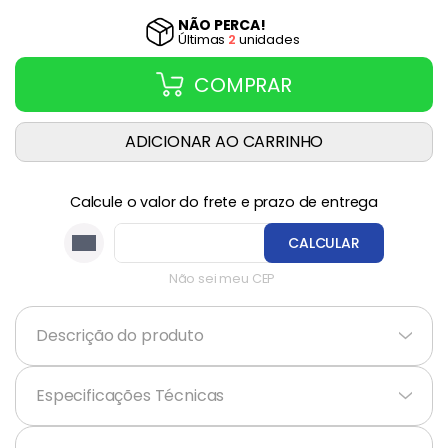
NÃO PERCA!
Última
s
2
unidade
s
COMPRAR
ADICIONAR AO CARRINHO
Calcule o valor do frete e prazo de entrega
CALCULAR
Não sei meu CEP
Descrição do produto
+
Especificações Técnicas
+