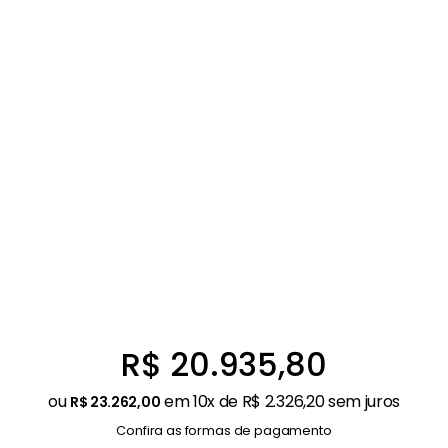
Balanças
9
º
Fogão
10
º
R$
20
.
935
,
80
ou
em
10
x de
R$
2
.
326
,
20
sem juros
R$
23
.
262
,
00
Confira as formas de pagamento