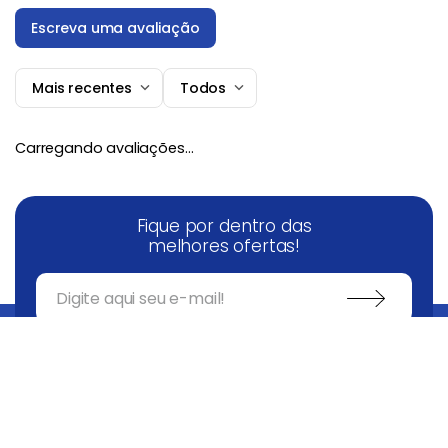
Escreva uma avaliação
Mais recentes
Todos
Adicionar avaliação
Carregando avaliações…
Título
Fique por dentro das
Avalie o produto de 1 a 5 estrelas
melhores ofertas!
★
★
★
★
★
Seu nome
COMPRAR
Endereço de email
Escreva uma avaliação