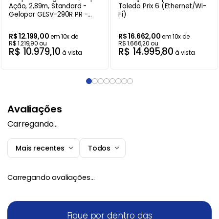
Ação, 2,89m, Standard -
Toledo Prix 6 (Ethernet/Wi-
Gelopar GESV-290R PR -
Fi)
220V
R$
12
.
199
,
00
R$
16
.
662
,
00
em
10
x de
em
10
x de
R$
1
.
219
,
90
ou
R$
1
.
666
,
20
ou
R$
10
.
979
,
10
R$
14
.
995
,
80
à vista
à vista
Avaliações
Carregando…
Mais recentes
Todos
Carregando avaliações…
Fique por dentro das