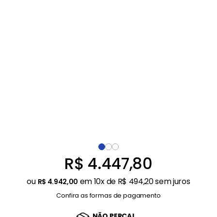
Ar Condicionado
9
º
Balanças
10
º
R$
4
.
447
,
80
ou
em
10
x de
R$
494
,
20
sem juros
R$
4
.
942
,
00
Confira as formas de pagamento
NÃO PERCA!