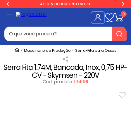
ATÉ 10% DE DESCONTO NO PIX
0
O que você procura?
Termos mais buscados
Maquinário de Produção
Serra-Fita para Ossos
Geladeira
1
º
Serra Fita 1.74M, Bancada, Inox, 0,75 HP-
Freezer
2
º
CV - Skymsen - 220V
Balança
3
º
Cód. produto
:
1151061
Forno
4
º
Fogão Industrial
5
º
Gelopar
6
º
Cervejeira
7
º
Fritadeira
8
º