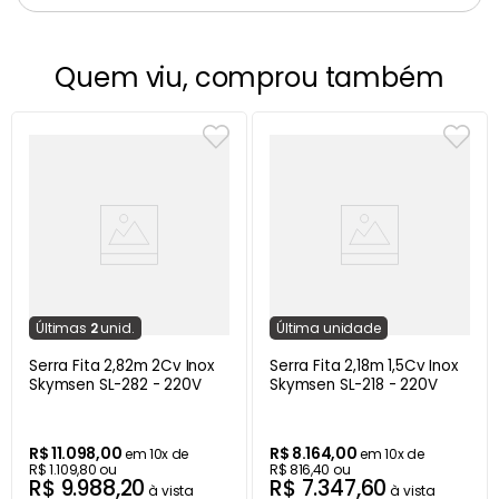
Quem viu, comprou também
Última
s
2
unid.
Última
unidade
Serra Fita 2,82m 2Cv Inox
Serra Fita 2,18m 1,5Cv Inox
Skymsen SL-282 - 220V
Skymsen SL-218 - 220V
R$
11
.
098
,
00
R$
8
.
164
,
00
em
10
x de
em
10
x de
R$
1
.
109
,
80
ou
R$
816
,
40
ou
R$
9
.
988
,
20
R$
7
.
347
,
60
à vista
à vista