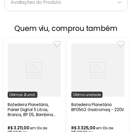
Avaliações do Produto
Quem viu, comprou também
Última
s
2
unid.
Última
unidade
Batedeira Planetária,
Batedeira Planetária
Painel Digital 5 Litros,
BP05G2 Gastromaq - 220V
Branca, BP 05, Bambina
G.Paniz - Bivolt
R$
3
.
211
,
00
R$
3
.
325
,
00
em
10
x de
em
10
x de