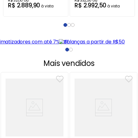
R$
321
,
10
ou
R$
332
,
50
ou
R$
2
.
889
,
90
R$
2
.
992
,
50
à vista
à vista
Mais vendidos