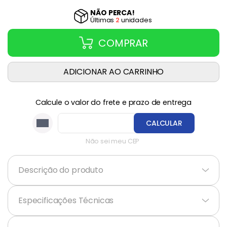
NÃO PERCA!
Última
s
2
unidade
s
COMPRAR
ADICIONAR AO CARRINHO
Calcule o valor do frete e prazo de entrega
CALCULAR
Não sei meu CEP
Descrição do produto
+
Especificações Técnicas
+