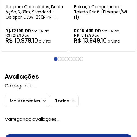
Ilha para Congelados, Dupla
Balança Computadora
Ação, 2,89m, Standard -
Toledo Prix 6 (Ethernet/Wi-
Gelopar GESV-290R PR -
Fi)
220V
R$
12
.
199
,
00
R$
15
.
499
,
00
em
10
x de
em
10
x de
R$
1
.
219
,
90
ou
R$
1
.
549
,
90
ou
R$
10
.
979
,
10
R$
13
.
949
,
10
à vista
à vista
Avaliações
Carregando…
Mais recentes
Todos
Carregando avaliações…