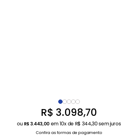
Balanças
9
º
Ar Condicionado
10
º
R$
3
.
098
,
70
ou
em
10
x de
R$
344
,
30
sem juros
R$
3
.
443
,
00
Confira as formas de pagamento