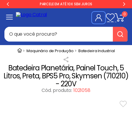
PARCELE EM ATÉ 10X SEM JUROS
0
O que você procura?
Termos mais buscados
Maquinário de Produção
Batedeira Industrial
Freezer
1
º
Batedeira Planetária, Painel Touch, 5
Geladeira
2
º
Litros, Preta, BPS5 Pro, Skymsen (710210)
Balança
3
º
- 220V
Forno
Cód. produto
:
1021058
4
º
Fogão Industrial
5
º
Gelopar
6
º
Cervejeira
7
º
Fritadeira
8
º