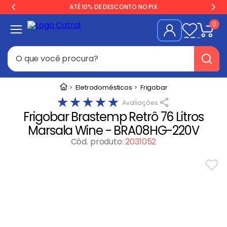
ATÉ 10% DE DESCONTO NO PIX
0
O que você procura?
Termos mais buscados
Eletrodomésticos
Frigobar
★
★
★
★
★
Freezer
1
º
Frigobar Brastemp Retrô 76 Litros
Geladeira
2
º
Marsala Wine - BRA08HG-220V
Balança
3
º
Cód. produto
:
2031052
Forno
4
º
Fogão Industrial
5
º
Gelopar
6
º
Cervejeira
7
º
Fritadeira
8
º