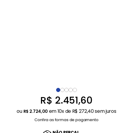
Balanças
9
º
Fogão
10
º
R$
2
.
451
,
60
ou
em
10
x de
R$
272
,
40
sem juros
R$
2
.
724
,
00
Confira as formas de pagamento
NÃO PERCA!