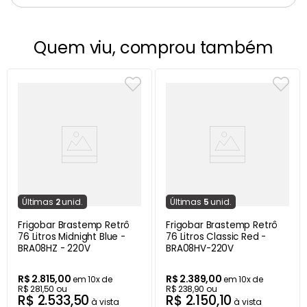
Quem viu, comprou também
Última
s
2
unid.
Última
s
5
unid.
Frigobar Brastemp Retrô
Frigobar Brastemp Retrô
76 Litros Midnight Blue -
76 Litros Classic Red -
BRA08HZ - 220V
BRA08HV-220V
R$
2
.
815
,
00
R$
2
.
389
,
00
em
10
x de
em
10
x de
R$
281
,
50
ou
R$
238
,
90
ou
R$
2
.
533
,
50
R$
2
.
150
,
10
à vista
à vista