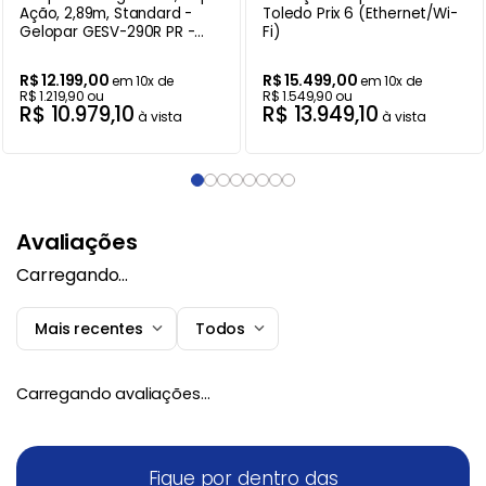
Ação, 2,89m, Standard -
Toledo Prix 6 (Ethernet/Wi-
Gelopar GESV-290R PR -
Fi)
220V
R$
12
.
199
,
00
R$
15
.
499
,
00
em
10
x de
em
10
x de
R$
1
.
219
,
90
ou
R$
1
.
549
,
90
ou
R$
10
.
979
,
10
R$
13
.
949
,
10
à vista
à vista
Avaliações
Carregando…
Mais recentes
Todos
Carregando avaliações…
Fique por dentro das