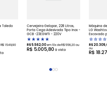
 Toledo
Cervejeira Gelopar, 228 Litros,
Máquina de 
Porta Cega Adesivada Tipo Inox -
LG Washtow
GCB -23EGWTI - 220V
Escovado pr
Artificial 
★
★
★
★
★
☆
☆
☆
☆
R$
5
.
562
,
00
R$
20
.
309
,
e
R$
1
.
549
,
90
em
10
x de
R$
556
,
20
ou
R$
5
.
005
,
80
ou
à vista
R$
18
.
2
sta