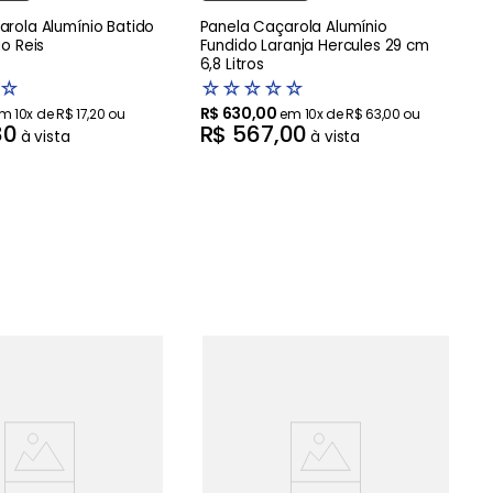
arola Alumínio Batido
Panela Caçarola Alumínio
io Reis
Fundido Laranja Hercules 29 cm
6,8 Litros
☆
☆
☆
☆
☆
☆
R$
630
,
00
em
10
x de
R$
17
,
20
ou
em
10
x de
R$
63
,
00
ou
80
R$
567
,
00
à vista
à vista