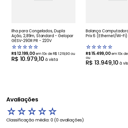
Ilha para Congelados, Dupla
Balança Computadora
Ação, 2,89m, Standard - Gelopar
Prix 6 (Ethernet/Wi-Fi)
GESV-290R PR - 220V
☆
☆
☆
☆
☆
☆
☆
☆
☆
☆
R$
12
.
199
,
00
R$
15
.
499
,
00
em
10
x de
R$
1
.
219
,
90
ou
em
10
x d
R$
10
.
979
,
10
ou
à vista
R$
13
.
949
,
10
à vi
Avaliações
☆
☆
☆
☆
☆
Classificação média: 0
(0 avaliações)