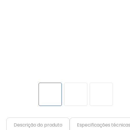
Balanças
9
º
Fogão
10
º
Descrição do produto
Especificações técnica