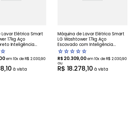
Lavar Elétrica Smart
Máquina de Lavar Elétrica Smart
er 17kg Aço
LG Washtower 17kg Aço
eto Inteligência
Escovado com Inteligência
AIDD - WK17BS6A
Artificial AIDD - WK17VS6A -220V
☆
☆
☆
☆
☆
☆
00
R$
20
.
309
,
00
em
10
x de
R$
2
.
030
,
90
em
10
x de
R$
2
.
030
,
90
ou
78
,
10
R$
18
.
278
,
10
à vista
à vista