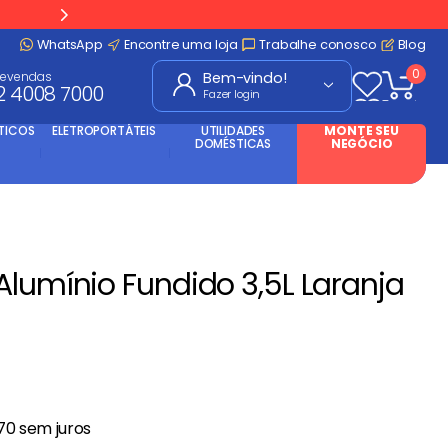
WhatsApp
Encontre uma loja
Trabalhe conosco
Blog
0
levendas
2 4008 7000
Fazer login
TICOS
ELETROPORTÁTEIS
UTILIDADES
MONTE SEU
DOMÉSTICAS
NEGÓCIO
Alumínio Fundido 3,5L Laranja
70
sem juros