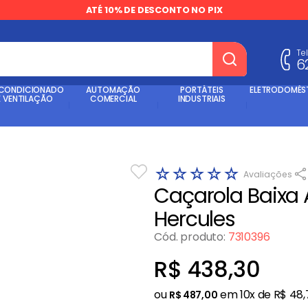
ATÉ 10% DE DESCONTO NO PIX
Te
6
dos
 CONDICIONADO
AUTOMAÇÃO
PORTÁTEIS
ELETRODOMÉS
E VENTILAÇÃO
COMERCIAL
INDUSTRIAIS
☆
☆
☆
☆
☆
Caçarola Baixa 
Hercules
Cód. produto
:
7310396
R$
438
,
30
ou
em
10
x de
R$
48
,
R$
487
,
00