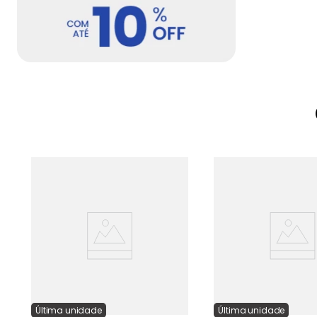
Última
unidade
Última
unidade