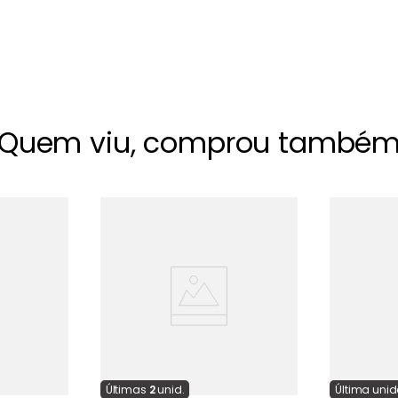
Quem viu, comprou també
Última
s
2
unid.
Última
uni