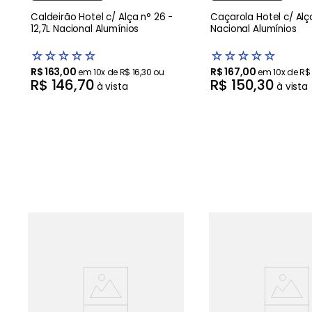
Caldeirão Hotel c/ Alça n° 26 -
Caçarola Hotel c/ Alça
12,7L Nacional Alumínios
Nacional Alumínios
☆
☆
☆
☆
☆
☆
☆
☆
☆
☆
R$
163
,
00
R$
167
,
00
em
10
x de
R$
16
,
30
ou
em
10
x de
R$
R$
146
,
70
R$
150
,
30
à vista
à vista