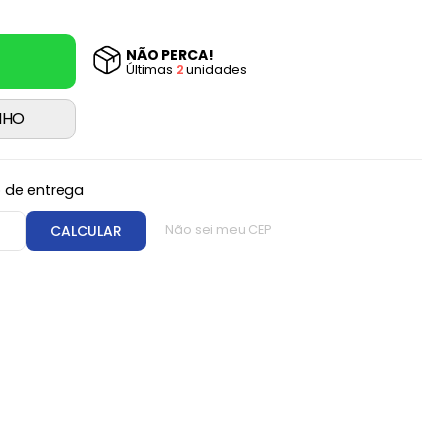
NÃO PERCA!
Última
s
2
unidade
s
NHO
o de entrega
CEP
CALCULAR
Não sei meu CEP