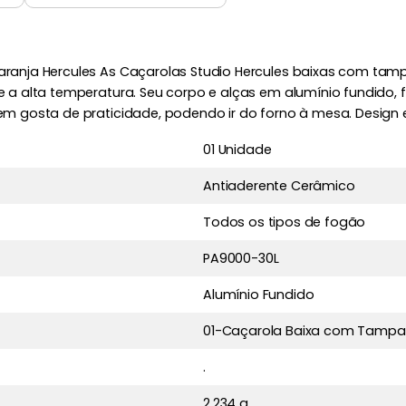
Laranja Hercules As Caçarolas Studio Hercules baixas com tamp
te a alta temperatura. Seu corpo e alças em alumínio fundido, 
quem gosta de praticidade, podendo ir do forno à mesa. Design
01 Unidade
Antiaderente Cerâmico
Todos os tipos de fogão
PA9000-30L
Alumínio Fundido
01-Caçarola Baixa com Tampa 
.
2.234 g