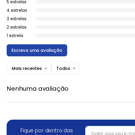
5 estrelas
4 estrelas
3 estrelas
2 estrelas
1 estrela
Escreva uma avaliação
Mais recentes
Todos
Adicionar avaliação
Nenhuma avaliação
Título
★
★
★
★
★
Avalie o produto de 1 a 5 estrelas
Seu nome
Fique por dentro das