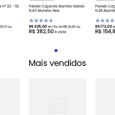
 n° 32 - 12L
Panela Caçarola Alumínio Batido
Panela Caç
N.40 Aluminio Reis
N.28 Alumín
☆
☆
☆
☆
☆
☆
☆
☆
☆
R$
425
,
00
R$
172
,
00
16
,
70
ou
em
10
x de
R$
42
,
50
ou
R$
382
,
50
R$
154
,
à vista
Mais vendidos