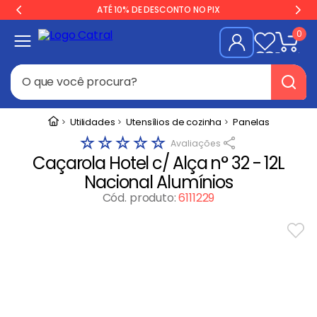
ATÉ 10% DE DESCONTO NO PIX
0
O que você procura?
Termos mais buscados
Utilidades
Utensílios de cozinha
Panelas
☆
☆
☆
☆
☆
Geladeira
1
º
Caçarola Hotel c/ Alça n° 32 - 12L
Freezer
2
º
Nacional Alumínios
Balança
3
º
Cód. produto
:
6111229
Forno
4
º
Fogão Industrial
5
º
Gelopar
6
º
Cervejeira
7
º
Fritadeira
8
º