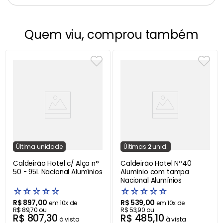
Quem viu, comprou também
Última
unidade
Última
s
2
unid.
Caldeirão Hotel c/ Alça n°
Caldeirão Hotel Nº40
50 - 95L Nacional Alumínios
Alumínio com tampa
Nacional Alumínios
☆
☆
☆
☆
☆
☆
☆
☆
☆
☆
R$
897
,
00
R$
539
,
00
em
10
x de
em
10
x de
R$
89
,
70
ou
R$
53
,
90
ou
R$
807
,
30
R$
485
,
10
à vista
à vista