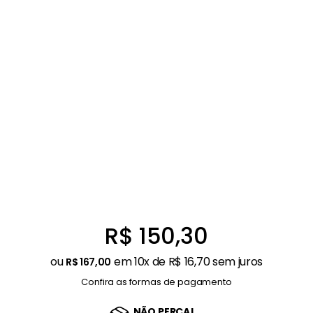
Ar Condicionado
9
º
Balanças
10
º
R$
150
,
30
ou
em
10
x de
R$
16
,
70
sem juros
R$
167
,
00
Confira as formas de pagamento
NÃO PERCA!