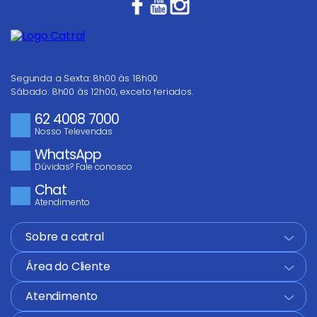
Escreva uma avaliação
Segunda a Sexta: 8h00 às 18h00
Sábado: 8h00 às 12h00, exceto feriados.
62 4008 7000
ENVIAR AVALIAÇÃO
Nosso Televendas
WhatsApp
Dúvidas? Fale conosco
Chat
Atendimento
Sobre a catral
+
Área do Cliente
+
Atendimento
+