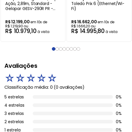
Ação, 2,89m, Standard -
Toledo Prix 6 (Ethernet/Wi-
Gelopar GESV-290R PR -
Fi)
220V
R$
12
.
199
,
00
R$
16
.
662
,
00
em
10
x de
em
10
x de
R$
1
.
219
,
90
ou
R$
1
.
666
,
20
ou
R$
10
.
979
,
10
R$
14
.
995
,
80
à vista
à vista
Avaliações
☆
☆
☆
☆
☆
Classificação média: 0
(0 avaliações)
5 estrelas
0%
4 estrelas
0%
3 estrelas
0%
2 estrelas
0%
1 estrela
0%