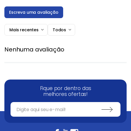
Escreva uma avaliação
Mais recentes
Todos
Adicionar avaliação
Nenhuma avaliação
Título
Avalie o produto de 1 a 5 estrelas
★
★
★
★
★
Fique por dentro das
Seu nome
melhores ofertas!
Endereço de email