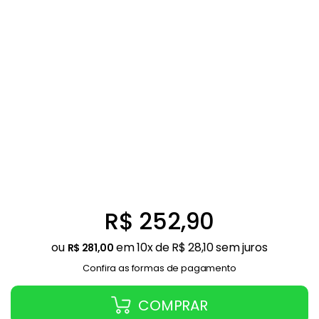
Balanças
9
º
Fogão
10
º
R$
252
,
90
ou
em
10
x de
R$
28
,
10
sem juros
R$
281
,
00
Confira as formas de pagamento
COMPRAR