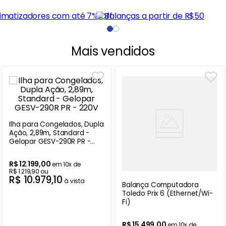
Mais vendidos
Ilha para Congelados, Dupla
Ação, 2,89m, Standard -
Gelopar GESV-290R PR -
220V
R$
12
.
199
,
00
em
10
x de
R$
1
.
219
,
90
ou
R$
10
.
979
,
10
à vista
Balança Computadora
Toledo Prix 6 (Ethernet/Wi-
Fi)
R$
15
.
499
,
00
em
10
x de