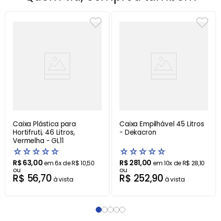
Caixa Plástica para
Caixa Empilhável 45 Litros
Hortifruti, 46 Litros,
- Dekacron
Vermelha - GL11
☆
☆
☆
☆
☆
☆
☆
☆
☆
☆
R$
63
,
00
R$
281
,
00
em
6
x de
R$
10
,
50
em
10
x de
R$
28
,
10
ou
ou
R$
56
,
70
R$
252
,
90
à vista
à vista