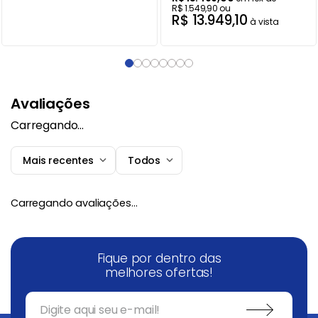
R$
1
.
549
,
90
ou
R$
13
.
949
,
10
à vista
Avaliações
Carregando…
Mais recentes
Todos
Carregando avaliações…
Fique por dentro das
melhores ofertas!