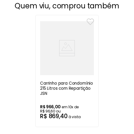
Quem viu, comprou também
Carrinho para Condomínio
215 Litros com Repartição
JSN
R$
966
,
00
em
10
x de
R$
96
,
60
ou
R$
869
,
40
à vista