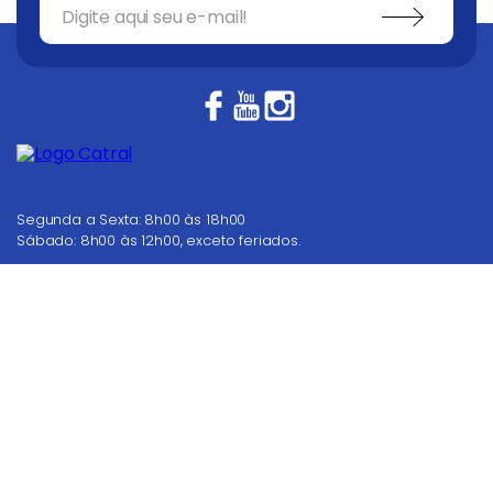
Segunda a Sexta: 8h00 às 18h00
Sábado: 8h00 às 12h00, exceto feriados.
62 4008 7000
Nosso Televendas
COMPRAR
WhatsApp
Dúvidas? Fale conosco
Chat
Atendimento
Sobre a catral
+