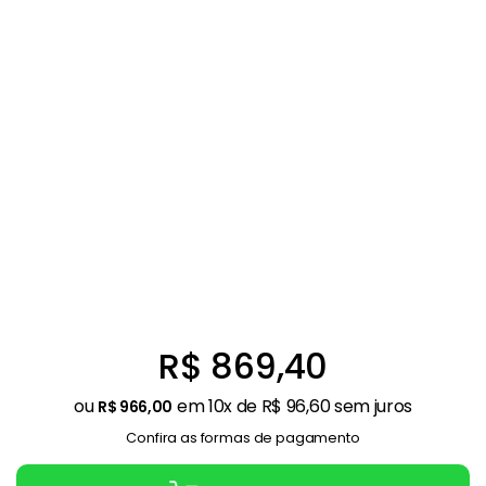
Balanças
9
º
Ar Condicionado
10
º
R$
869
,
40
ou
em
10
x de
R$
96
,
60
sem juros
R$
966
,
00
Confira as formas de pagamento