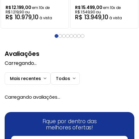
R$
12
.
199
,
00
R$
15
.
499
,
00
em
10
x de
em
10
x de
R$
1
.
219
,
90
ou
R$
1
.
549
,
90
ou
R$
10
.
979
,
10
R$
13
.
949
,
10
à vista
à vista
Avaliações
Carregando…
Mais recentes
Todos
Carregando avaliações…
Fique por dentro das
melhores ofertas!