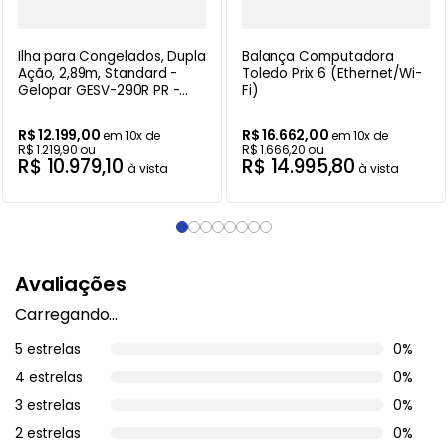
Ilha para Congelados, Dupla
Balança Computadora
Ação, 2,89m, Standard -
Toledo Prix 6 (Ethernet/Wi-
Gelopar GESV-290R PR -
Fi)
220V
R$
12
.
199
,
00
R$
16
.
662
,
00
em
10
x de
em
10
x de
R$
1
.
219
,
90
ou
R$
1
.
666
,
20
ou
R$
10
.
979
,
10
R$
14
.
995
,
80
à vista
à vista
Avaliações
Carregando…
5 estrelas
0%
4 estrelas
0%
3 estrelas
0%
2 estrelas
0%