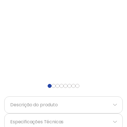
Ar Condicionado
9
º
Mesa
10
º
Descrição do produto
+
Especificações Técnicas
+