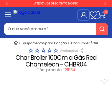
ATÉ 10% DE DESCONTO NO PIX
0
O que você procura?
Termos mais buscados
Equipamentos para Cocção
Char Broiler / Grill
☆
☆
☆
☆
☆
Geladeira
1
º
Char Broiler 100Cm a Gás Red
Freezer
2
º
Chameleon - CHBR04
Balança
3
º
Cód. produto
:
1211134
Forno
4
º
Fogão Industrial
5
º
Gelopar
6
º
Cervejeira
7
º
Fritadeira
8
º