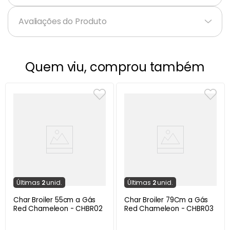
Avaliações do Produto
Quem viu, comprou também
Última
s
2
unid.
Última
s
2
unid.
Char Broiler 55cm a Gás
Char Broiler 79Cm a Gás
Red Chameleon - CHBR02
Red Chameleon - CHBR03