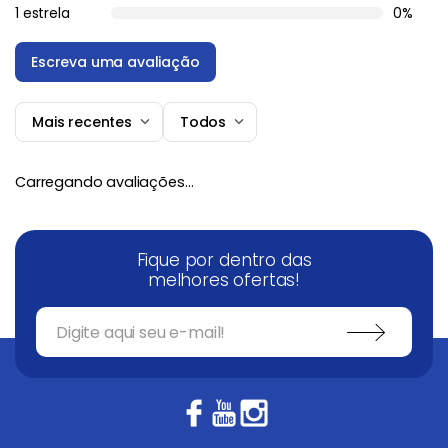
1 estrela
0%
Escreva uma avaliação
Mais recentes
Todos
Adicionar avaliação
Carregando avaliações…
Título
Fique por dentro das
Avalie o produto de 1 a 5 estrelas
melhores ofertas!
★
★
★
★
★
Seu nome
Endereço de email