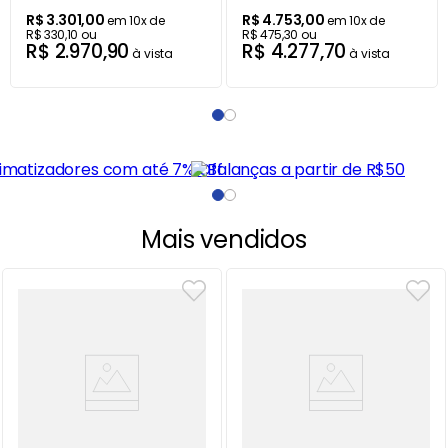
R$
3
.
301
,
00
R$
4
.
753
,
00
em
10
x de
em
10
x de
R$
330
,
10
ou
R$
475
,
30
ou
R$
2
.
970
,
90
R$
4
.
277
,
70
à vista
à vista
Mais vendidos