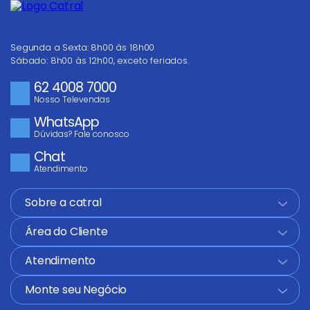
Escreva uma avaliação
Segunda a Sexta: 8h00 às 18h00
Sábado: 8h00 às 12h00, exceto feriados.
62 4008 7000
Nosso Televendas
WhatsApp
Dúvidas? Fale conosco
ENVIAR AVALIAÇÃO
Chat
Atendimento
Sobre a catral
+
Área do Cliente
+
Atendimento
+
Monte seu Negócio
+