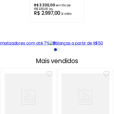
R$
3
.
330
,
00
em
10
x de
R$
333
,
00
ou
R$
2
.
997
,
00
à vista
Mais vendidos