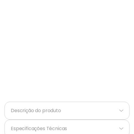
Balanças
9
º
Ar Condicionado
10
º
Descrição do produto
+
Especificações Técnicas
+