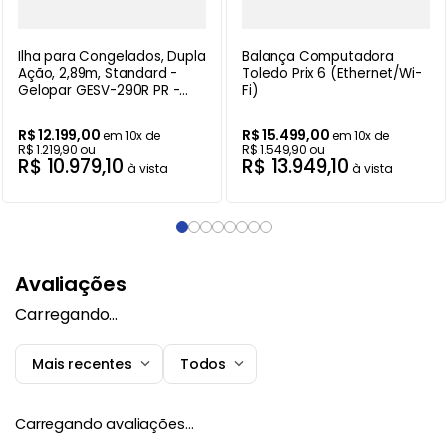
Ilha para Congelados, Dupla
Balança Computadora
Ação, 2,89m, Standard -
Toledo Prix 6 (Ethernet/Wi-
Gelopar GESV-290R PR -
Fi)
220V
R$
12
.
199
,
00
R$
15
.
499
,
00
em
10
x de
em
10
x de
R$
1
.
219
,
90
ou
R$
1
.
549
,
90
ou
R$
10
.
979
,
10
R$
13
.
949
,
10
à vista
à vista
Avaliações
Carregando…
Mais recentes
Todos
Carregando avaliações…