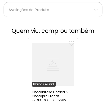
Avaliações do Produto
Quem viu, comprou também
Última
s
4
unid.
Chocolateira Eletrica 6L
Chocopró Progás -
PRCHOCO-06L - 220V