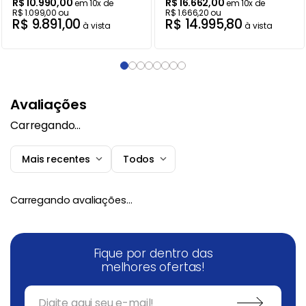
R$
10
.
990
,
00
R$
16
.
662
,
00
em
10
x de
em
10
x de
R$
1
.
099
,
00
ou
R$
1
.
666
,
20
ou
R$
9
.
891
,
00
R$
14
.
995
,
80
à vista
à vista
Avaliações
Carregando…
Mais recentes
Todos
Carregando avaliações…
Fique por dentro das
melhores ofertas!