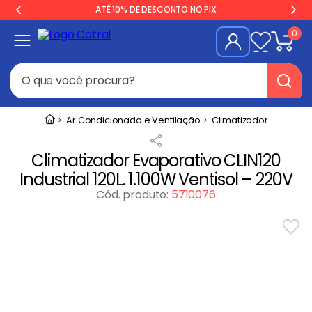
ATÉ 10% DE DESCONTO NO PIX
0
O que você procura?
Termos mais buscados
Ar Condicionado e Ventilação
Climatizador
Geladeira
1
º
Climatizador Evaporativo CLIN120
Freezer
2
º
Industrial 120L. 1.100W Ventisol – 220V
Balança
3
º
Cód. produto
:
5710076
Forno
4
º
Fogão Industrial
5
º
Gelopar
6
º
Cervejeira
7
º
Fritadeira
8
º