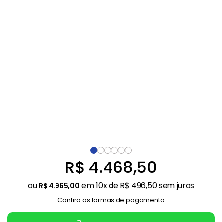
Ar Condicionado
9
º
Mesa
10
º
R$
4
.
468
,
50
ou
em
10
x de
R$
496
,
50
sem juros
R$
4
.
965
,
00
Confira as formas de pagamento