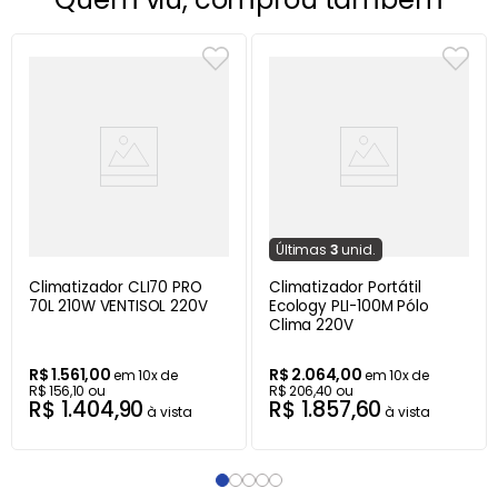
Última
s
3
unid.
Climatizador CLI70 PRO
Climatizador Portátil
70L 210W VENTISOL 220V
Ecology PLI-100M Pólo
Clima 220V
R$
1
.
561
,
00
R$
2
.
064
,
00
em
10
x de
em
10
x de
R$
156
,
10
ou
R$
206
,
40
ou
R$
1
.
404
,
90
R$
1
.
857
,
60
à vista
à vista