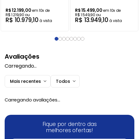
220V
R$
12
.
199
,
00
R$
15
.
499
,
00
em
10
x de
em
10
x de
R$
1
.
219
,
90
ou
R$
1
.
549
,
90
ou
R$
10
.
979
,
10
R$
13
.
949
,
10
à vista
à vista
Avaliações
Carregando…
Mais recentes
Todos
Carregando avaliações…
Fique por dentro das
melhores ofertas!