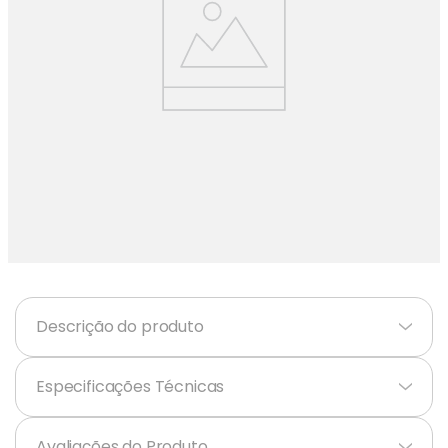
Balanças
9
º
Fogão
10
º
Descrição do produto
+
Especificações Técnicas
+
Avaliações do Produto