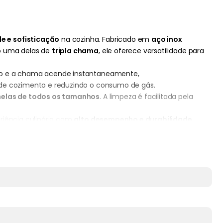
e e sofisticação
na cozinha. Fabricado em
aço inox
o uma delas de
tripla chama
, ele oferece versatilidade para
botão e a chama acende instantaneamente,
 de cozimento e reduzindo o consumo de gás.
nelas de todos os tamanhos
. A limpeza é facilitada pela
iência culinária com
alto desempenho e durabilidade
.