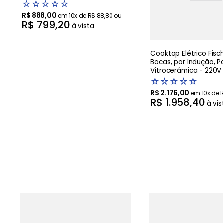
☆
☆
☆
☆
☆
R$
888
,
00
em
10
x de
R$
88
,
80
ou
R$
799
,
20
à vista
Cooktop Elétrico Fisch
Bocas, por Indução, P
Vitrocerâmica - 220V
☆
☆
☆
☆
☆
R$
2
.
176
,
00
em
10
x de
R$
1
.
958
,
40
à vis