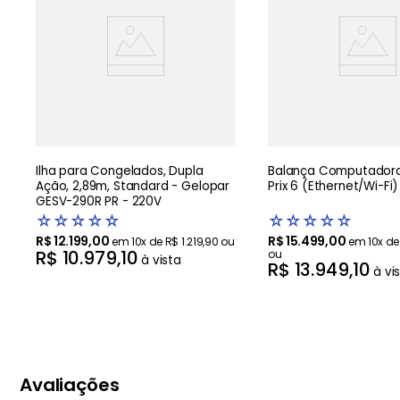
Ilha para Congelados, Dupla
Balança Computadora
Ação, 2,89m, Standard - Gelopar
Prix 6 (Ethernet/Wi-Fi)
GESV-290R PR - 220V
☆
☆
☆
☆
☆
☆
☆
☆
☆
☆
R$
12
.
199
,
00
R$
15
.
499
,
00
em
10
x de
R$
1
.
219
,
90
ou
em
10
x d
R$
10
.
979
,
10
ou
à vista
R$
13
.
949
,
10
à vi
Avaliações