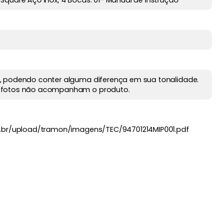
Square Aço Inox, 4 Bocas. 01- Manual de instrução
, podendo conter alguma diferença em sua tonalidade.
 fotos não acompanham o produto.
m.br/upload/tramon/imagens/TEC/94701214MIP001.pdf