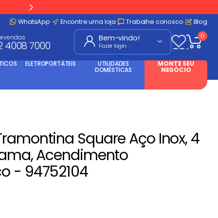
WhatsApp
Encontre uma loja
Trabalhe conosco
Blog
0
levendas
2 4008 7000
Fazer login
TICOS
ELETROPORTÁTEIS
UTILIDADES
MONTE SEU
DOMÉSTICAS
NEGÓCIO
ramontina Square Aço Inox, 4
Chama, Acendimento
o - 94752104