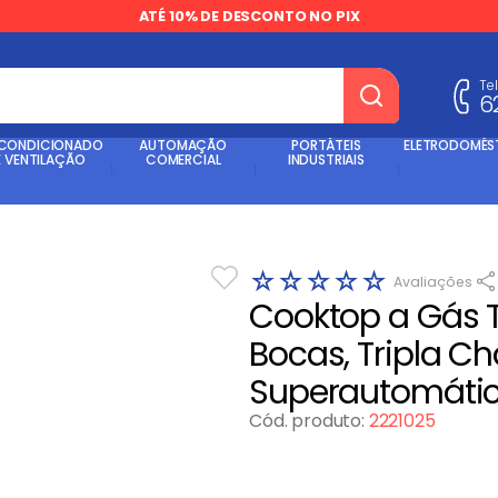
ATÉ 10% DE DESCONTO NO PIX
Te
6
dos
 CONDICIONADO
AUTOMAÇÃO
PORTÁTEIS
ELETRODOMÉS
E VENTILAÇÃO
COMERCIAL
INDUSTRIAIS
☆
☆
☆
☆
☆
Cooktop a Gás T
Bocas, Tripla 
Superautomátic
Cód. produto
:
2221025