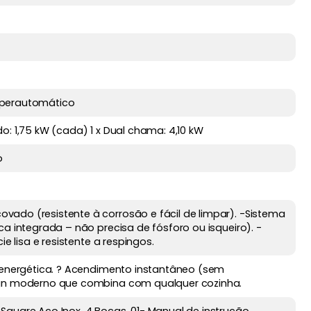
uperautomático
pido: 1,75 kW (cada) 1 x Dual chama: 4,10 kW
o
ado (resistente à corrosão e fácil de limpar). -Sistema
ca integrada – não precisa de fósforo ou isqueiro). -
ie lisa e resistente a respingos.
a energética. ? Acendimento instantâneo (sem
ign moderno que combina com qualquer cozinha.