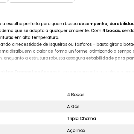
 a escolha perfeita para quem busca
desempenho, durabilidad
 moderno que se adapta a qualquer ambiente. Com
4 bocas
, send
frituras em alta temperatura.
iminando a necessidade de isqueiros ou fósforos – basta girar o 
hama
distribuem o calor de forma uniforme, otimizando o tempo
, enquanto a estrutura robusta assegura
estabilidade para pa
oktop Tramontina Square
é um equipamento que eleva a exper
em abrir mão do requinte.
rautomático
,
aço inox resistente
e
design moderno
.
4 Bocas
A Gás
Tripla Chama
Aço Inox