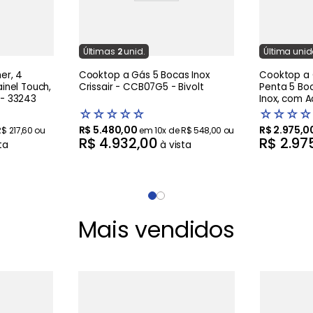
Última
s
2
unid.
Última
uni
er, 4
Cooktop a Gás 5 Bocas Inox
Cooktop a 
ainel Touch,
Crissair - CCB07G5 - Bivolt
Penta 5 Boc
 - 33243
Inox, com 
Superautom
☆
☆
☆
☆
☆
☆
☆
☆
☆
220V
R$
5
.
480
,
00
R$
2
.
975
,
0
R$
217
,
60
ou
em
10
x de
R$
548
,
00
ou
R$
4
.
932
,
00
R$
2
.
97
ta
à vista
Mais vendidos