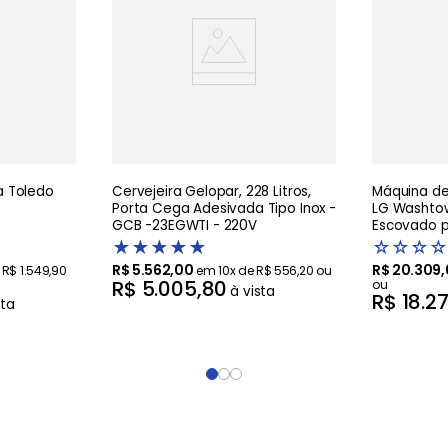
 Toledo
Cervejeira Gelopar, 228 Litros,
Máquina de 
Porta Cega Adesivada Tipo Inox -
LG Washtow
GCB -23EGWTI - 220V
Escovado pr
Artificial 
★
★
★
★
★
☆
☆
☆
☆
R$
5
.
562
,
00
R$
20
.
309
,
e
R$
1
.
549
,
90
em
10
x de
R$
556
,
20
ou
R$
5
.
005
,
80
ou
à vista
R$
18
.
2
sta