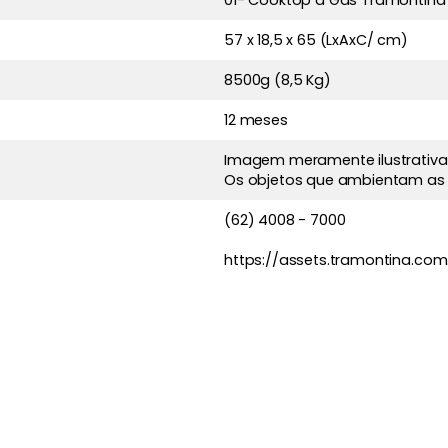
01- Cooktop a Gás Tramontina 
57 x 18,5 x 65 (LxAxC/ cm)
8500g (8,5 Kg)
12 meses
Imagem meramente ilustrativa
Os objetos que ambientam as
(62) 4008 - 7000
https://assets.tramontina.co