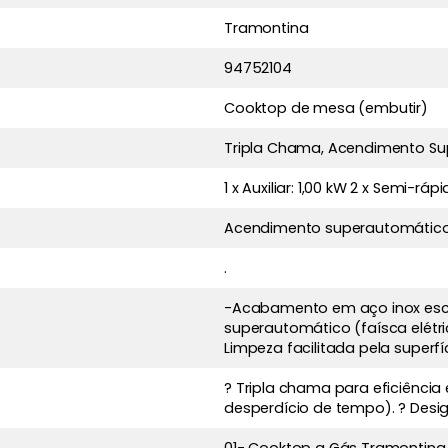
Tramontina
94752104
Cooktop de mesa (embutir)
Tripla Chama, Acendimento S
1 x Auxiliar: 1,00 kW 2 x Semi-rá
Acendimento superautomátic
.
-Acabamento em aço inox escov
superautomático (faísca elétri
Limpeza facilitada pela superfíc
? Tripla chama para eficiênci
desperdício de tempo). ? Des