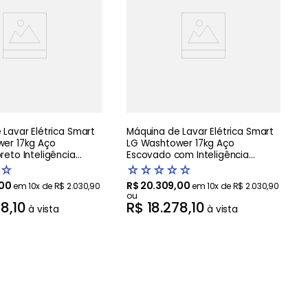
Lavar Elétrica Smart
Máquina de Lavar Elétrica Smart
er 17kg Aço
LG Washtower 17kg Aço
eto Inteligência
Escovado com Inteligência
AIDD - WK17BS6A
Artificial AIDD - WK17VS6A -220V
☆
☆
☆
☆
☆
☆
00
R$
20
.
309
,
00
em
10
x de
R$
2
.
030
,
90
em
10
x de
R$
2
.
030
,
90
ou
78
,
10
R$
18
.
278
,
10
à vista
à vista