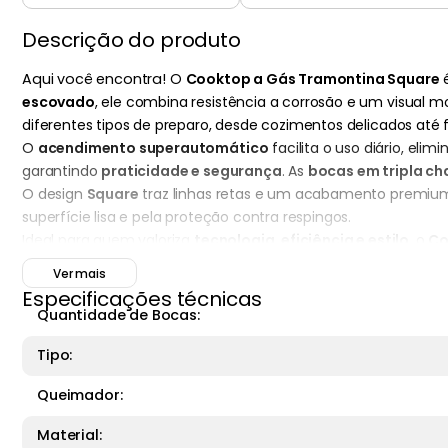
Descrição do produto
Aqui você encontra!
O
Cooktop a Gás Tramontina Square
é
escovado
, ele combina resistência a corrosão e um visual
diferentes tipos de preparo, desde cozimentos delicados até 
O
acendimento superautomático
facilita o uso diário, el
garantindo
praticidade e segurança
. As
bocas em tripla c
O design
Square
traz linhas retas e um acabamento premium
superfície lisa e pela proteção contra respingos.
Ideal para quem valoriza
tecnologia, eficiência e estilo
, o
Co
Perfeito para cozinhas residenciais que exigem praticidade s
Ver mais
Principais pontos fortes:
Tripla chama
,
acendimento supe
Especificações técnicas
Quantidade de Bocas:
Tipo:
Queimador:
Material: