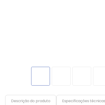
Balanças
9
º
Fogão
10
º
Descrição do produto
Especificações técnica