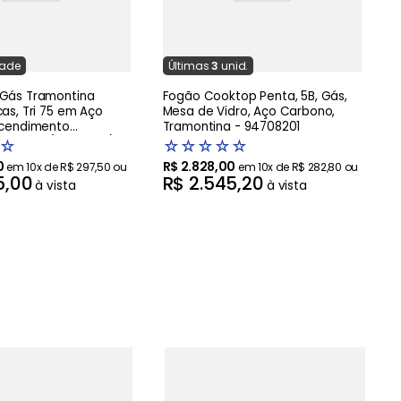
dade
Última
s
3
unid.
Gás Tramontina
Fogão Cooktop Penta, 5B, Gás,
as, Tri 75 em Aço
Mesa de Vidro, Aço Carbono,
Acendimento
Tramontina - 94708201
ático - (94716401) -
☆
☆
☆
☆
☆
☆
0
R$
2
.
828
,
00
em
10
x de
R$
297
,
50
ou
em
10
x de
R$
282
,
80
ou
5
,
00
R$
2
.
545
,
20
à vista
à vista