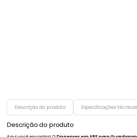
Balanças
9
º
Ar Condicionado
10
º
Descrição do produto
Especificações técnica
Descrição do produto
Aqui você encontra! O
Dispenser em ABS para Guardanapo,