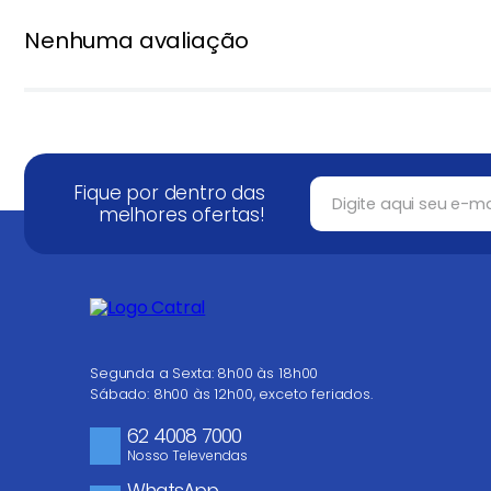
Nenhuma avaliação
Título
★
★
★
★
★
Avalie o produto de 1 a 5 estrelas
Seu nome
Fique por dentro das
melhores ofertas!
Endereço de email
Escreva uma avaliação
Segunda a Sexta: 8h00 às 18h00
Sábado: 8h00 às 12h00, exceto feriados.
62 4008 7000
Nosso Televendas