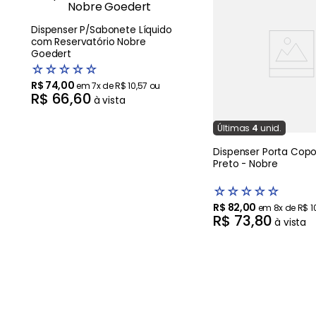
Dispenser P/Sabonete Líquido
com Reservatório Nobre
Goedert
☆
☆
☆
☆
☆
R$
74
,
00
em
7
x de
R$
10
,
57
ou
R$
66
,
60
à vista
Última
s
4
unid.
Dispenser Porta Cop
Preto - Nobre
☆
☆
☆
☆
☆
R$
82
,
00
em
8
x de
R$
1
R$
73
,
80
à vista