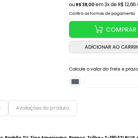
ou
em
3
x de
R$
12
,
66
R$
38
,
00
Confira as formas de pagamento
COMPRAR
ADICIONAR AO CARRI
Calcule o valor do frete e praz
s
Avaliações do produto
 Padrão TV, Tipo Americano, Branco, Trilha - T-1904TLPLUS
é