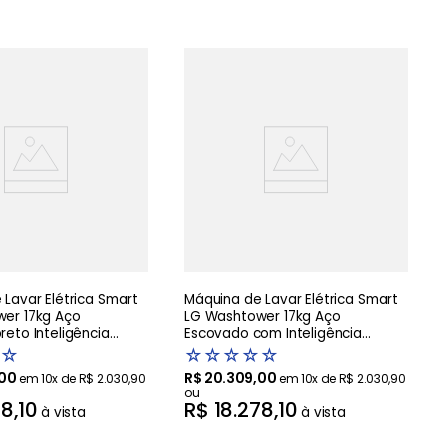
Lavar Elétrica Smart
Máquina de Lavar Elétrica Smart
er 17kg Aço
LG Washtower 17kg Aço
eto Inteligência
Escovado com Inteligência
AIDD - WK17BS6A
Artificial AIDD - WK17VS6A -220V
☆
☆
☆
☆
☆
☆
00
R$
20
.
309
,
00
em
10
x de
R$
2
.
030
,
90
em
10
x de
R$
2
.
030
,
90
ou
78
,
10
R$
18
.
278
,
10
à vista
à vista