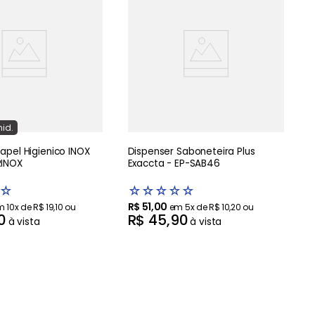
A
T
nid.
Dispenser Saboneteira Plus
RINOX
Exaccta - EP-SAB46
☆
☆
☆
☆
☆
☆
R$
51
,
00
m
10
x de
R$
19
,
10
ou
em
5
x de
R$
10
,
20
ou
0
R$
45
,
90
à vista
à vista