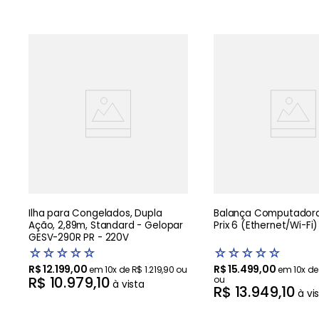
Ilha para Congelados, Dupla
Balança Computadora
Ação, 2,89m, Standard - Gelopar
Prix 6 (Ethernet/Wi-Fi)
GESV-290R PR - 220V
☆
☆
☆
☆
☆
☆
☆
☆
☆
☆
R$
12
.
199
,
00
R$
15
.
499
,
00
em
10
x de
R$
1
.
219
,
90
ou
em
10
x d
R$
10
.
979
,
10
ou
à vista
R$
13
.
949
,
10
à vi