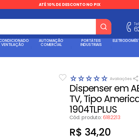
ATÉ 10% DE DESCONTO NO PIX
Te
6
dos
 CONDICIONADO
AUTOMAÇÃO
PORTÁTEIS
ELETRODOMÉS
E VENTILAÇÃO
COMERCIAL
INDUSTRIAIS
☆
☆
☆
☆
☆
Dispenser em A
TV, Tipo America
1904TLPLUS
Cód. produto
:
6182213
R$
34
,
20