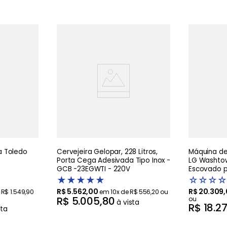
 Toledo
Cervejeira Gelopar, 228 Litros,
Máquina de 
Porta Cega Adesivada Tipo Inox -
LG Washtow
GCB -23EGWTI - 220V
Escovado pr
Artificial 
★
★
★
★
★
☆
☆
☆
☆
R$
5
.
562
,
00
R$
20
.
309
,
e
R$
1
.
549
,
90
em
10
x de
R$
556
,
20
ou
R$
5
.
005
,
80
ou
à vista
R$
18
.
2
sta