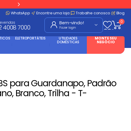
WhatsApp
Encontre uma loja
Trabalhe conosco
Blog
0
levendas
2 4008 7000
Fazer login
TICOS
ELETROPORTÁTEIS
UTILIDADES
MONTE SEU
DOMÉSTICAS
NEGÓCIO
BS para Guardanapo, Padrão
no, Branco, Trilha - T-