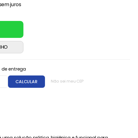
sem juros
NHO
o de entrega
CEP
CALCULAR
Não sei meu CEP
 uma solução prática, higiênica e funcional para