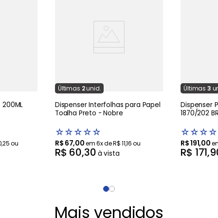
Última
s
2
unid.
Última
s
3
u
o 200ML
Dispenser Interfolhas para Papel
Dispenser Papel Higienico INOX
Toalha Preto - Nobre
1870/202 B
☆
☆
☆
☆
☆
☆
☆
☆
☆
R$
67
,
00
R$
191
,
00
0
,
25
ou
em
6
x de
R$
11
,
16
ou
e
R$
60
,
30
R$
171
,
9
à vista
Mais vendidos