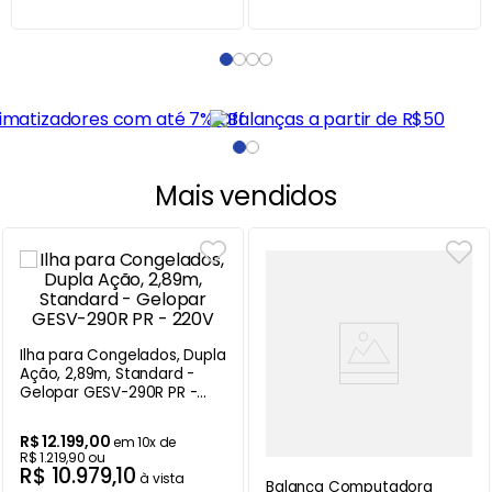
Mais vendidos
Ilha para Congelados, Dupla
Ação, 2,89m, Standard -
Gelopar GESV-290R PR -
220V
R$
12
.
199
,
00
em
10
x de
R$
1
.
219
,
90
ou
R$
10
.
979
,
10
à vista
Balança Computadora