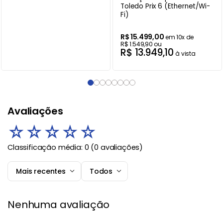
Toledo Prix 6 (Ethernet/Wi-
Fi)
R$
15
.
499
,
00
em
10
x de
R$
1
.
549
,
90
ou
R$
13
.
949
,
10
à vista
Avaliações
☆
☆
☆
☆
☆
Classificação média: 0
(0 avaliações)
Mais recentes
Todos
Nenhuma avaliação