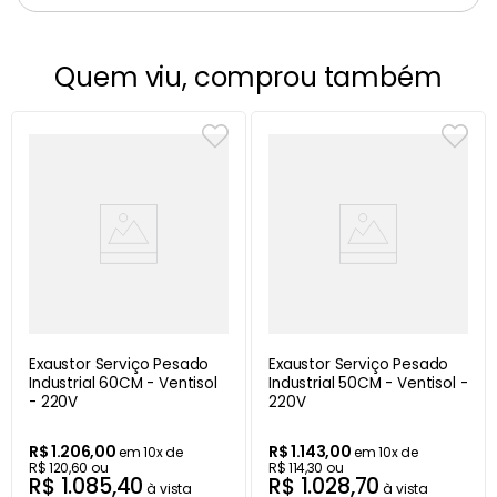
Quem viu, comprou também
Exaustor Serviço Pesado
Exaustor Serviço Pesado
Industrial 60CM - Ventisol
Industrial 50CM - Ventisol -
- 220V
220V
R$
1
.
206
,
00
R$
1
.
143
,
00
em
10
x de
em
10
x de
R$
120
,
60
ou
R$
114
,
30
ou
R$
1
.
085
,
40
R$
1
.
028
,
70
à vista
à vista