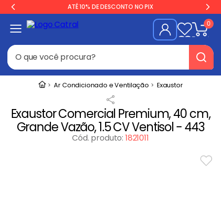
ATÉ 10% DE DESCONTO NO PIX
0
O que você procura?
Termos mais buscados
Ar Condicionado e Ventilação
Exaustor
Freezer
1
º
Exaustor Comercial Premium, 40 cm,
Geladeira
2
º
Grande Vazão, 1.5 CV Ventisol - 443
Balança
3
º
Cód. produto
:
1821011
Forno
4
º
Fogão Industrial
5
º
Gelopar
6
º
Cervejeira
7
º
Fritadeira
8
º