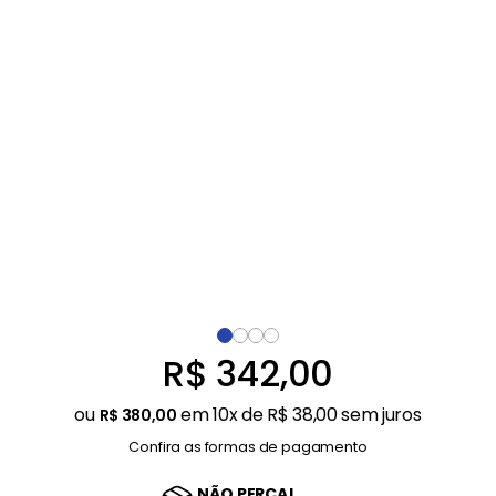
Balanças
9
º
Ar Condicionado
10
º
R$
342
,
00
ou
em
10
x de
R$
38
,
00
sem juros
R$
380
,
00
Confira as formas de pagamento
NÃO PERCA!