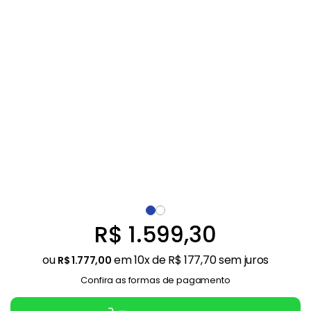
Balanças
9
º
Fogão
10
º
R$
1
.
599
,
30
ou
em
10
x de
R$
177
,
70
sem juros
R$
1
.
777
,
00
Confira as formas de pagamento