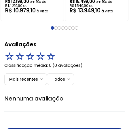
R$
12
.
199
,
00
R$
15
.
499
,
00
em
10
x de
em
10
x de
R$
1
.
219
,
90
ou
R$
1
.
549
,
90
ou
R$
10
.
979
,
10
R$
13
.
949
,
10
à vista
à vista
Avaliações
☆
☆
☆
☆
☆
Classificação média: 0
(0 avaliações)
Mais recentes
Todos
Nenhuma avaliação