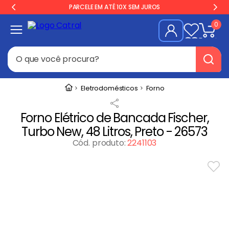
PARCELE EM ATÉ 10X SEM JUROS
0
O que você procura?
Termos mais buscados
Eletrodomésticos
Forno
Freezer
1
º
Forno Elétrico de Bancada Fischer,
Geladeira
2
º
Turbo New, 48 Litros, Preto - 26573
Balança
3
º
Cód. produto
:
2241103
Forno
4
º
Fogão Industrial
5
º
Gelopar
6
º
Cervejeira
7
º
Fritadeira
8
º