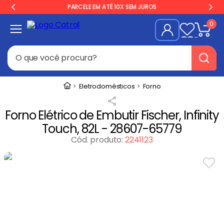
PARCELE EM ATÉ 10X SEM JUROS
0
O que você procura?
Termos mais buscados
Eletrodomésticos
Forno
Geladeira
1
º
Forno Elétrico de Embutir Fischer, Infinity
Freezer
2
º
Touch, 82L - 28607-65779
Balança
3
º
Cód. produto
:
2241123
Forno
4
º
Fogão Industrial
5
º
Gelopar
6
º
Cervejeira
7
º
Fritadeira
8
º