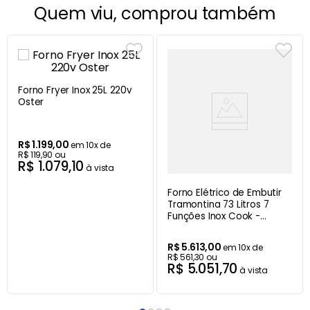
Quem viu, comprou também
Forno Fryer Inox 25L 220v
Oster
R$
1
.
199
,
00
em
10
x de
R$
119
,
90
ou
R$
1
.
079
,
10
à vista
Forno Elétrico de Embutir
Tramontina 73 Litros 7
Funções Inox Cook -
94869220
R$
5
.
613
,
00
em
10
x de
R$
561
,
30
ou
R$
5
.
051
,
70
à vista