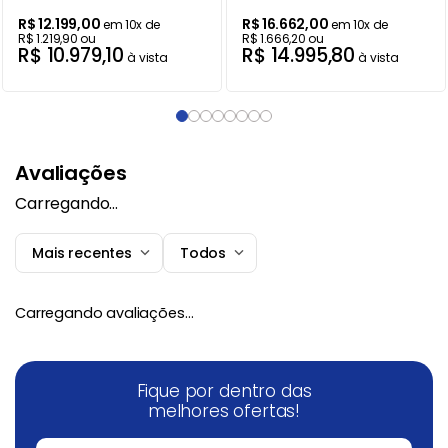
R$
12
.
199
,
00
R$
16
.
662
,
00
em
10
x de
em
10
x de
R$
1
.
219
,
90
ou
R$
1
.
666
,
20
ou
R$
10
.
979
,
10
R$
14
.
995
,
80
à vista
à vista
Avaliações
Carregando…
Mais recentes
Todos
Carregando avaliações…
Fique por dentro das
melhores ofertas!