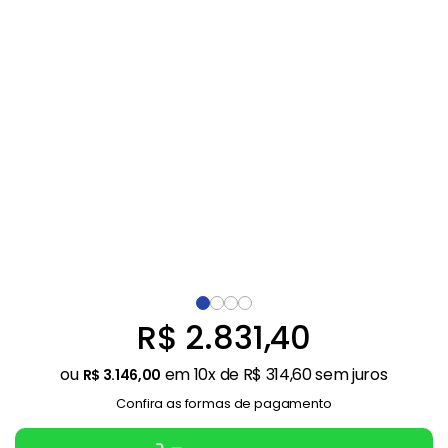
Ar Condicionado
9
º
Balanças
10
º
R$
2
.
831
,
40
ou
em
10
x de
R$
314
,
60
sem juros
R$
3
.
146
,
00
Confira as formas de pagamento