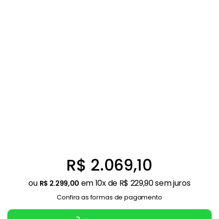
Ar Condicionado
9
º
Mesa
10
º
R$
2
.
069
,
10
ou
em
10
x de
R$
229
,
90
sem juros
R$
2
.
299
,
00
Confira as formas de pagamento