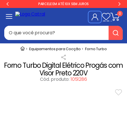
PARCELE EM ATÉ 10X SEM JUROS
0
O que você procura?
Termos mais buscados
Equipamentos para Cocção
Forno Turbo
Geladeira
1
º
Forno Turbo Digital Elétrico Progás com
Freezer
2
º
Visor Preto 220V
Balança
3
º
Cód. produto
:
1051286
Forno
4
º
Fogão Industrial
5
º
Gelopar
6
º
Cervejeira
7
º
Fritadeira
8
º