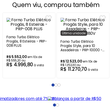
Quem viu, comprou também
Última
unidade
Forno Turbo Elétrico
Forno Turbo Elétrico
Progás, 8 Esteiras - PRP-
Progás Style, para 10
008 PLUS
Assadeiras - PRP-10000 -
380V
R$
5
.
552
,
00
R$
12
.
523
,
00
em
10
x de
em
10
x de
R$
555
,
20
ou
R$
1
.
252
,
30
ou
R$
4
.
996
,
80
R$
11
.
270
,
70
à vista
à vista