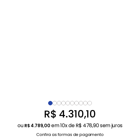
Balanças
9
º
Fogão
10
º
R$
4
.
310
,
10
ou
em
10
x de
R$
478
,
90
sem juros
R$
4
.
789
,
00
Confira as formas de pagamento