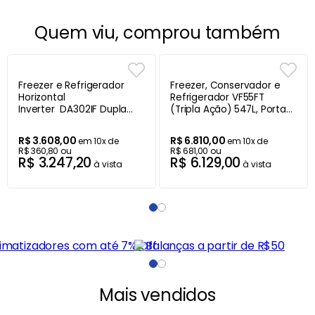
Quem viu, comprou também
Freezer e Refrigerador
Freezer, Conservador e
Horizontal
Refrigerador VF55FT
Inverter DA302IF Dupla
(Tripla Ação) 547L, Porta
Ação
Visor, Metalfrio Branco -
Metalfrio Branco 293L
220V
R$
3
.
608
,
00
R$
6
.
810
,
00
em
10
x de
em
10
x de
Bivolt
R$
360
,
80
ou
R$
681
,
00
ou
R$
3
.
247
,
20
R$
6
.
129
,
00
à vista
à vista