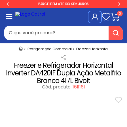
PARCELE EM ATÉ 10X SEM JUROS
0
O que você procura?
Termos mais buscados
Refrigeração Comercial
Freezer Horizontal
Freezer
1
º
Freezer e Refrigerador Horizontal
Geladeira
2
º
Inverter DA420IF Dupla Ação Metalfrio
Balança
3
º
Branco 417L Bivolt
Forno
Cód. produto
:
1611161
4
º
Fogão Industrial
5
º
Gelopar
6
º
Cervejeira
7
º
Fritadeira
8
º