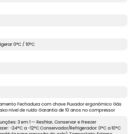
igerar 0°C / 10°C
slocamento Fechadura com chave Puxador ergonômico Gás
aixo nível de ruído Garantia de 10 anos no compressor
unções: 3 em 1 — Resfriar, Conservar e Freezer
zer: -24°C a -12°C Conservador/Refrigerador: 0°C a 10°C