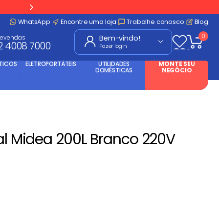
WhatsApp
Encontre uma loja
Trabalhe conosco
Blog
0
levendas
2 4008 7000
Fazer login
TICOS
ELETROPORTÁTEIS
UTILIDADES
MONTE SEU
DOMÉSTICAS
NEGÓCIO
tal Midea 200L Branco 220V