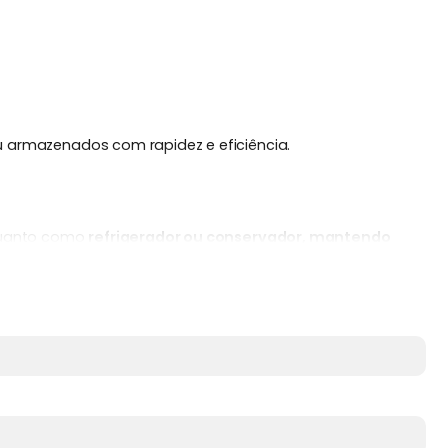
u armazenados com rapidez e eficiência.
uanto como
refrigerador ou conservador, mantendo
or
, garantindo durabilidade e confiança.