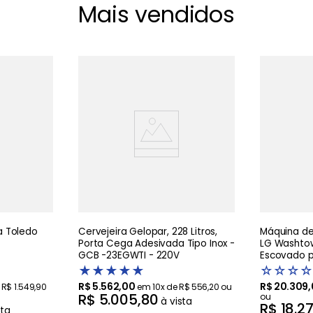
Mais vendidos
 Toledo
Cervejeira Gelopar, 228 Litros,
Máquina de 
Porta Cega Adesivada Tipo Inox -
LG Washtow
GCB -23EGWTI - 220V
Escovado pr
Artificial 
★
★
★
★
★
☆
☆
☆
☆
R$
5
.
562
,
00
R$
20
.
309
,
e
R$
1
.
549
,
90
em
10
x de
R$
556
,
20
ou
R$
5
.
005
,
80
ou
à vista
R$
18
.
2
sta