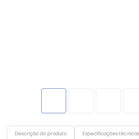
Balanças
9
º
Fogão
10
º
Descrição do produto
Especificações técnica