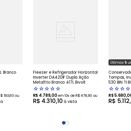
Última
s
5
u
co
Freezer e Refrigerador Horizontal
Conservado
Inverter DA420IF Dupla Ação
Tampas, In
Metalfrio Branco 417L Bivolt
530 BIN TI B
☆
☆
☆
☆
☆
☆
☆
☆
☆
R$
4
.
789
,
00
R$
5
.
680
,
0
R$
193
,
60
ou
em
10
x de
R$
478
,
90
ou
R$
4
.
310
,
10
R$
5
.
112
,
ta
à vista