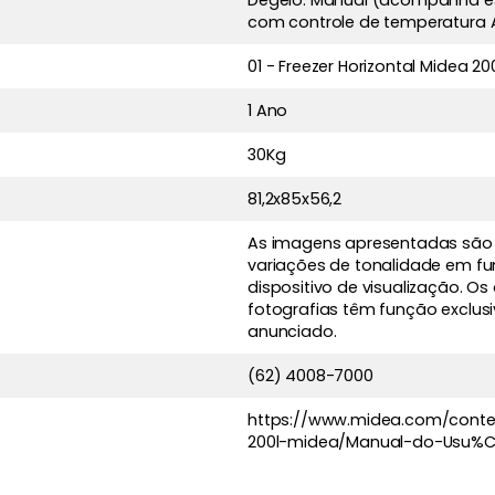
Degelo: Manual (acompanha es
com controle de temperatura 
01 - Freezer Horizontal Midea 2
1 Ano
30Kg
81,2x85x56,2
As imagens apresentadas são d
variações de tonalidade em fu
dispositivo de visualização. O
fotografias têm função excl
anunciado.
(62) 4008-7000
https://www.midea.com/conte
200l-midea/Manual-do-Usu%C3