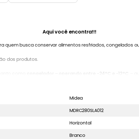
Aqui você encontra!!!
ara quem busca conservar alimentos resfriados, congelados o
ção dos produtos.
o tanto como
congelador – operando entre -24°C e -12°C
– q
) pelo Inmetro
, oferece até
10 anos de garantia no compress
Midea
MDRC280SLA012
Horizontal
Branco