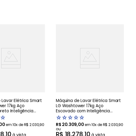
Lavar Elétrica Smart
Máquina de Lavar Elétrica Smart
er 17kg Aço
LG Washtower 17kg Aço
eto Inteligência
Escovado com Inteligência
AIDD - WK17BS6A
Artificial AIDD - WK17VS6A -220V
☆
☆
☆
☆
☆
☆
00
R$
20
.
309
,
00
em
10
x de
R$
2
.
030
,
90
em
10
x de
R$
2
.
030
,
90
ou
78
,
10
R$
18
.
278
,
10
à vista
à vista