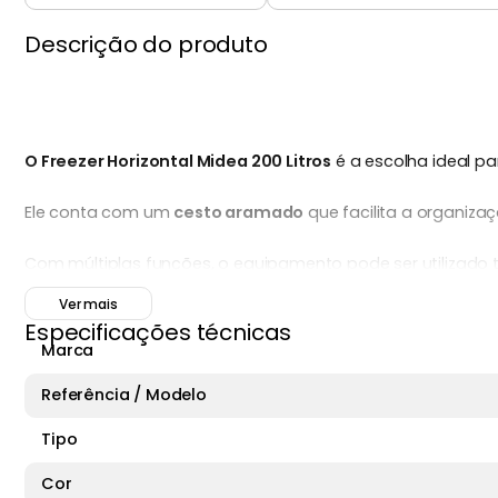
Descrição do produto
O Freezer Horizontal Midea 200 Litros
é a escolha ideal p
Ele conta com um
cesto aramado
que facilita a organiza
Com múltiplas funções, o equipamento pode ser utilizad
temperaturas de 0°C a 10°C.
Ver mais
Especificações técnicas
Classificado com
selo de eficiência energética A+ (220V
Marca
Referência / Modelo
Tipo
Cor