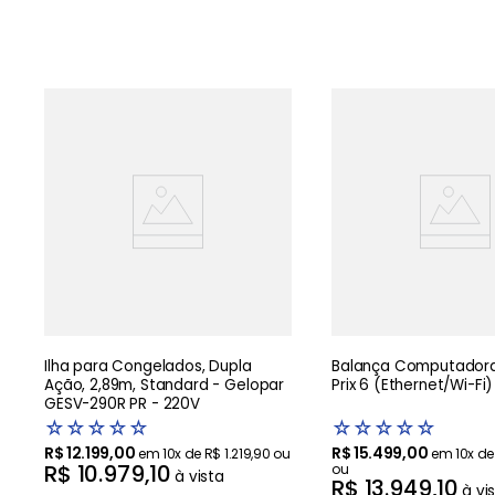
Ilha para Congelados, Dupla
Balança Computadora
Ação, 2,89m, Standard - Gelopar
Prix 6 (Ethernet/Wi-Fi)
GESV-290R PR - 220V
☆
☆
☆
☆
☆
☆
☆
☆
☆
☆
R$
12
.
199
,
00
R$
15
.
499
,
00
em
10
x de
R$
1
.
219
,
90
ou
em
10
x d
R$
10
.
979
,
10
ou
à vista
R$
13
.
949
,
10
à vi