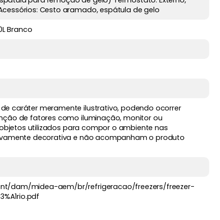
pátula para remoção de gelo) Termostato: Externo,
Acessórios: Cesto aramado, espátula de gelo
00L Branco
e caráter meramente ilustrativo, podendo ocorrer
nção de fatores como iluminação, monitor ou
s objetos utilizados para compor o ambiente nas
usivamente decorativa e não acompanham o produto
nt/dam/midea-aem/br/refrigeracao/freezers/freezer-
%A1rio.pdf