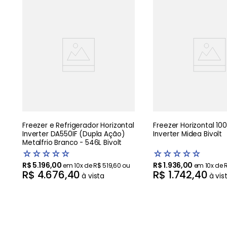
u
Freezer e Refrigerador Horizontal
Freezer Horizontal 100L Bran
Inverter DA550IF (Dupla Ação)
Inverter Midea Bivolt
Metalfrio Branco - 546L Bivolt
☆
☆
☆
☆
☆
☆
☆
☆
☆
☆
R$
5
.
196
,
00
R$
1
.
936
,
00
em
10
x de
R$
519
,
60
ou
em
10
x de
R$
4
.
676
,
40
R$
1
.
742
,
40
à vista
à vis