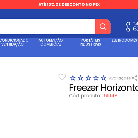
ATÉ 10% DE DESCONTO NO PIX
Te
6
dos
 CONDICIONADO
AUTOMAÇÃO
PORTÁTEIS
ELETRODOMÉS
E VENTILAÇÃO
COMERCIAL
INDUSTRIAIS
☆
☆
☆
☆
☆
Freezer Horizon
Cód. produto
:
1611148