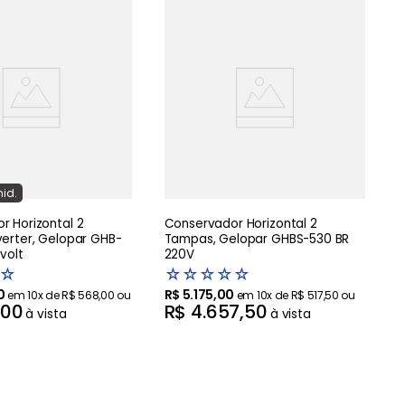
C
L
nid.
r Horizontal 2
Conservador Horizontal 2
verter, Gelopar GHB-
Tampas, Gelopar GHBS-530 BR
ivolt
220V
☆
☆
☆
☆
☆
☆
0
R$
5
.
175
,
00
em
10
x de
R$
568
,
00
ou
em
10
x de
R$
517
,
50
ou
00
R$
4
.
657
,
50
à vista
à vista