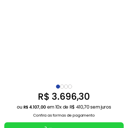
Balanças
9
º
Ar Condicionado
10
º
R$
3
.
696
,
30
ou
em
10
x de
R$
410
,
70
sem juros
R$
4
.
107
,
00
Confira as formas de pagamento