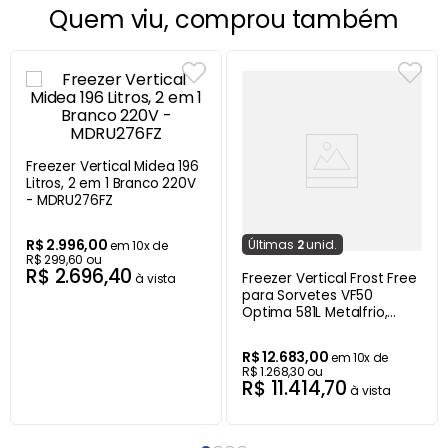
Quem viu, comprou também
Freezer Vertical Midea 196
Litros, 2 em 1 Branco 220V
- MDRU276FZ
R$
2
.
996
,
00
Última
s
2
unid.
em
10
x de
R$
299
,
60
ou
R$
2
.
696
,
40
Freezer Vertical Frost Free
à vista
para Sorvetes VF50
Optima 581L Metalfrio,
Branco - 220V
R$
12
.
683
,
00
em
10
x de
R$
1
.
268
,
30
ou
R$
11
.
414
,
70
à vista