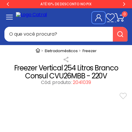
ATÉ 10% DE DESCONTO NO PIX
0
O que você procura?
Termos mais buscados
Eletrodomésticos
Freezer
Freezer
1
º
Freezer Vertical 254 Litros Branco
Geladeira
2
º
Consul CVU26MBB - 220V
Balança
3
º
Cód. produto
:
2041039
Forno
4
º
Fogão Industrial
5
º
Gelopar
6
º
Cervejeira
7
º
Fritadeira
8
º