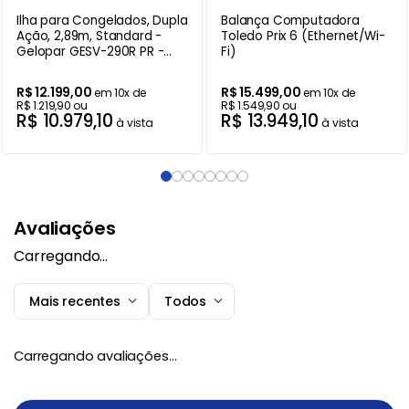
Ilha para Congelados, Dupla
Balança Computadora
Ação, 2,89m, Standard -
Toledo Prix 6 (Ethernet/Wi-
Gelopar GESV-290R PR -
Fi)
220V
R$
12
.
199
,
00
R$
15
.
499
,
00
em
10
x de
em
10
x de
R$
1
.
219
,
90
ou
R$
1
.
549
,
90
ou
R$
10
.
979
,
10
R$
13
.
949
,
10
à vista
à vista
Avaliações
Carregando…
Mais recentes
Todos
Carregando avaliações…