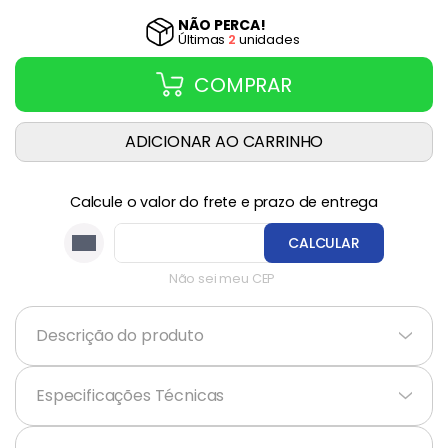
NÃO PERCA!
Última
s
2
unidade
s
COMPRAR
ADICIONAR AO CARRINHO
Calcule o valor do frete e prazo de entrega
CALCULAR
Não sei meu CEP
Descrição do produto
+
Especificações Técnicas
+