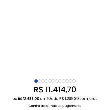
Balanças
9
º
Fogão
10
º
R$
11
.
414
,
70
ou
em
10
x de
R$
1
.
268
,
30
sem juros
R$
12
.
683
,
00
Confira as formas de pagamento