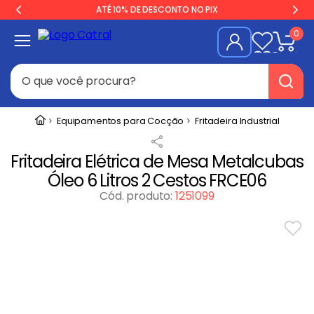
ATÉ 10% DE DESCONTO NO PIX
0
O que você procura?
Termos mais buscados
Equipamentos para Cocção
Fritadeira Industrial
Freezer
1
º
Fritadeira Elétrica de Mesa Metalcubas
Geladeira
2
º
Óleo 6 Litros 2 Cestos FRCE06
Balança
3
º
Cód. produto
:
1251099
Forno
4
º
Fogão Industrial
5
º
Gelopar
6
º
Cervejeira
7
º
Fritadeira
8
º