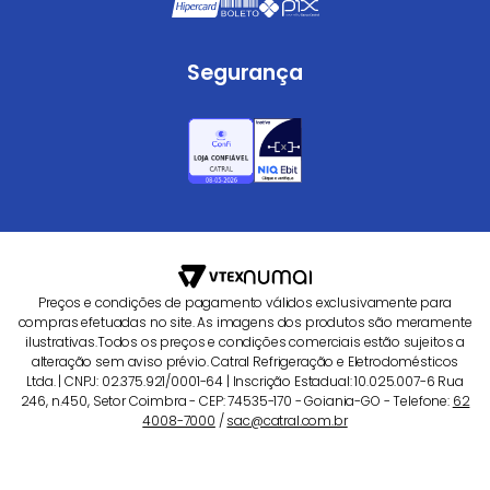
Segurança
Preços e condições de pagamento válidos exclusivamente para
compras efetuadas no site. As imagens dos produtos são meramente
ilustrativas.Todos os preços e condições comerciais estão sujeitos a
alteração sem aviso prévio. Catral Refrigeração e Eletrodomésticos
Ltda. | CNPJ: 02.375.921/0001-64 | Inscrição Estadual: 10.025.007-6 Rua
246, n.450, Setor Coimbra - CEP: 74535-170 - Goiania-GO - Telefone:
62
4008-7000
/
sac@catral.com.br