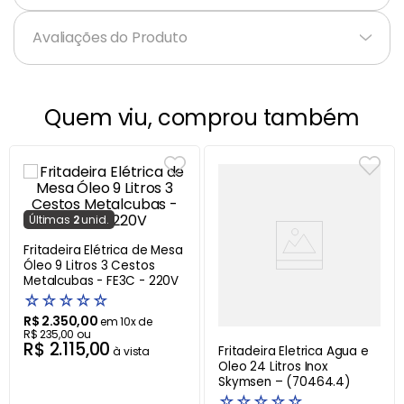
Avaliações do Produto
Quem viu, comprou também
Última
s
2
unid.
Fritadeira Elétrica de Mesa
Óleo 9 Litros 3 Cestos
Metalcubas - FE3C - 220V
☆
☆
☆
☆
☆
R$
2
.
350
,
00
em
10
x de
R$
235
,
00
ou
R$
2
.
115
,
00
Fritadeira Eletrica Agua e
à vista
Oleo 24 Litros Inox
Skymsen – (70464.4)
☆
☆
☆
☆
☆