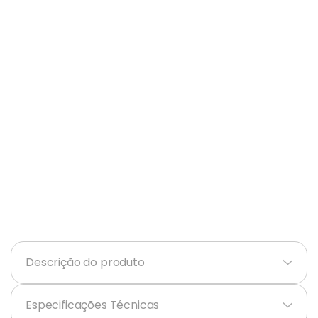
Balanças
9
º
Ar Condicionado
10
º
Descrição do produto
+
Especificações Técnicas
+