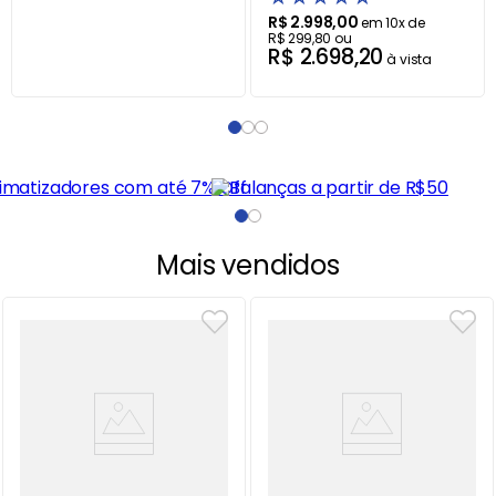
R$
2
.
998
,
00
em
10
x de
R$
299
,
80
ou
R$
2
.
698
,
20
à vista
Mais vendidos