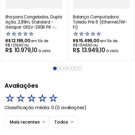
Ilha para Congelados, Dupla
Balança Computadora
Ação, 2,89m, Standard -
Toledo Prix 6 (Ethernet/Wi-
Gelopar GESV-290R PR -
Fi)
220V
☆
☆
☆
☆
☆
☆
☆
☆
☆
☆
R$
12
.
199
,
00
R$
15
.
499
,
00
em
10
x de
em
10
x de
R$
1
.
219
,
90
ou
R$
1
.
549
,
90
ou
R$
10
.
979
,
10
R$
13
.
949
,
10
à vista
à vista
Avaliações
☆
☆
☆
☆
☆
Classificação média: 0
(0 avaliações)
Mais recentes
Todos