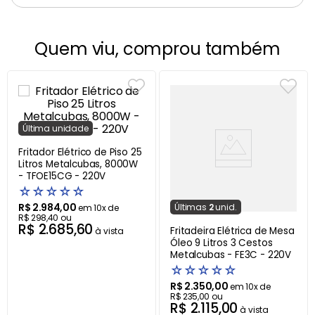
Quem viu, comprou também
Última
unidade
Fritador Elétrico de Piso 25
Litros Metalcubas, 8000W
- TFOE15CG - 220V
☆
☆
☆
☆
☆
R$
2
.
984
,
00
Última
s
2
unid.
em
10
x de
R$
298
,
40
ou
R$
2
.
685
,
60
Fritadeira Elétrica de Mesa
à vista
Óleo 9 Litros 3 Cestos
Metalcubas - FE3C - 220V
☆
☆
☆
☆
☆
R$
2
.
350
,
00
em
10
x de
R$
235
,
00
ou
R$
2
.
115
,
00
à vista