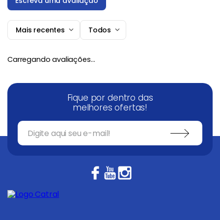
Escreva uma avaliação
Mais recentes
Todos
Adicionar avaliação
Carregando avaliações…
Título
Fique por dentro das
Avalie o produto de 1 a 5 estrelas
melhores ofertas!
★
★
★
★
★
Seu nome
Endereço de email
Escreva uma avaliação