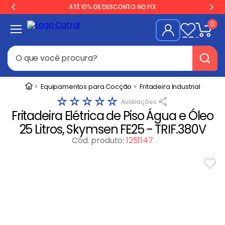
ATÉ 10% DE DESCONTO NO PIX
0
O que você procura?
Termos mais buscados
Equipamentos para Cocção
Fritadeira Industrial
☆
☆
☆
☆
☆
Freezer
1
º
Fritadeira Elétrica de Piso Água e Óleo
Geladeira
2
º
25 Litros, Skymsen FE25 - TRIF.380V
Balança
3
º
Cód. produto
:
1251147
Forno
4
º
Fogão Industrial
5
º
Gelopar
6
º
Cervejeira
7
º
Fritadeira
8
º