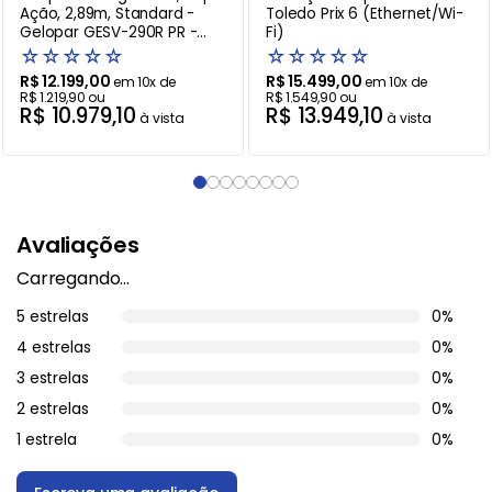
Ação, 2,89m, Standard -
Toledo Prix 6 (Ethernet/Wi-
Gelopar GESV-290R PR -
Fi)
220V
☆
☆
☆
☆
☆
☆
☆
☆
☆
☆
R$
12
.
199
,
00
R$
15
.
499
,
00
em
10
x de
em
10
x de
R$
1
.
219
,
90
ou
R$
1
.
549
,
90
ou
R$
10
.
979
,
10
R$
13
.
949
,
10
à vista
à vista
Avaliações
Carregando…
5 estrelas
0%
4 estrelas
0%
3 estrelas
0%
2 estrelas
0%
1 estrela
0%