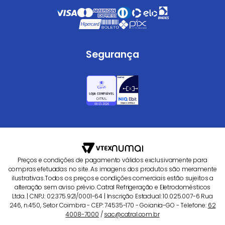
Segurança
Preços e condições de pagamento válidos exclusivamente para
compras efetuadas no site. As imagens dos produtos são meramente
ilustrativas.Todos os preços e condições comerciais estão sujeitos a
alteração sem aviso prévio. Catral Refrigeração e Eletrodomésticos
Ltda. | CNPJ: 02.375.921/0001-64 | Inscrição Estadual: 10.025.007-6 Rua
246, n.450, Setor Coimbra - CEP: 74535-170 - Goiania-GO - Telefone:
62
4008-7000
/
sac@catral.com.br