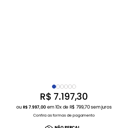
Balanças
9
º
Ar Condicionado
10
º
R$
7
.
197
,
30
ou
em
10
x de
R$
799
,
70
sem juros
R$
7
.
997
,
00
Confira as formas de pagamento
NÃO PERCA!