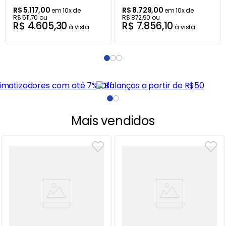
R$
5
.
117
,
00
R$
8
.
729
,
00
em
10
x de
em
10
x de
R$
511
,
70
ou
R$
872
,
90
ou
R$
4
.
605
,
30
R$
7
.
856
,
10
à vista
à vista
Mais vendidos