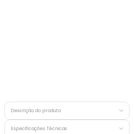
Ar Condicionado
9
º
Balanças
10
º
Descrição do produto
+
Especificações Técnicas
+