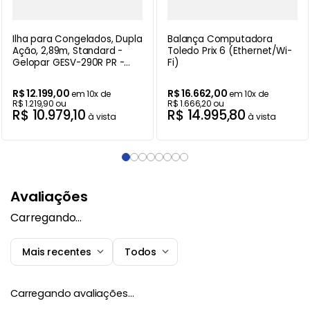
Ilha para Congelados, Dupla
Balança Computadora
Ação, 2,89m, Standard -
Toledo Prix 6 (Ethernet/Wi-
Gelopar GESV-290R PR -
Fi)
220V
R$
12
.
199
,
00
R$
16
.
662
,
00
em
10
x de
em
10
x de
R$
1
.
219
,
90
ou
R$
1
.
666
,
20
ou
R$
10
.
979
,
10
R$
14
.
995
,
80
à vista
à vista
Avaliações
Carregando…
Mais recentes
Todos
Carregando avaliações…