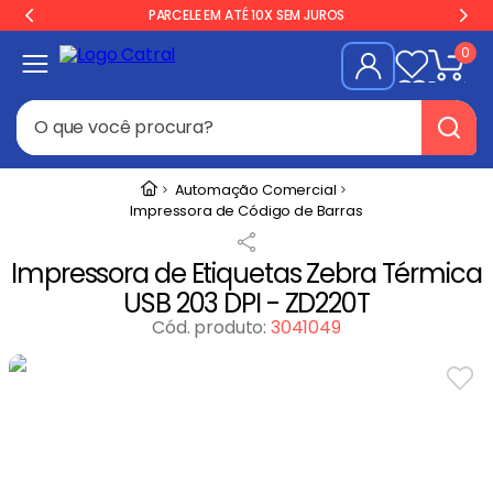
PARCELE EM ATÉ 10X SEM JUROS
0
O que você procura?
Termos mais buscados
Automação Comercial
Impressora de Código de Barras
Freezer
1
º
Geladeira
2
º
Impressora de Etiquetas Zebra Térmica
USB 203 DPI - ZD220T
Balança
3
º
Cód. produto
:
3041049
Forno
4
º
Fogão Industrial
5
º
Gelopar
6
º
Cervejeira
7
º
Fritadeira
8
º