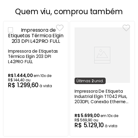
Quem viu, comprou também
Impressora de Etiquetas
Térmica Elgin 203 DPI
L42PRO FULL
R$
1
.
444
,
00
em
10
x de
R$
144
,
40
ou
Última
s
2
unid.
R$
1
.
299
,
60
à vista
Impressora De Etiqueta
Industrial Elgin TT042 Plus,
203DPI, Conexão Ethernet,
USB, Serial -
46TT042PCKD0
R$
5
.
699
,
00
em
10
x de
R$
569
,
90
ou
R$
5
.
129
,
10
à vista