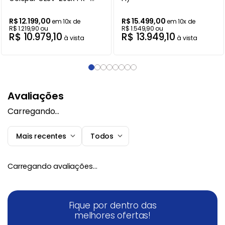
220V
R$
12
.
199
,
00
R$
15
.
499
,
00
em
10
x de
em
10
x de
R$
1
.
219
,
90
ou
R$
1
.
549
,
90
ou
R$
10
.
979
,
10
R$
13
.
949
,
10
à vista
à vista
Avaliações
Carregando…
Mais recentes
Todos
Carregando avaliações…
Fique por dentro das
melhores ofertas!