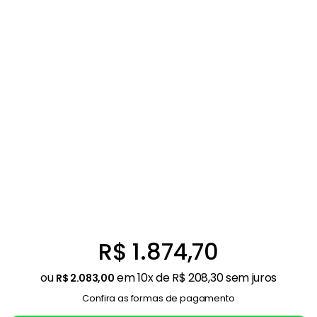
Balanças
9
º
Ar Condicionado
10
º
R$
1
.
874
,
70
ou
em
10
x de
R$
208
,
30
sem juros
R$
2
.
083
,
00
Confira as formas de pagamento