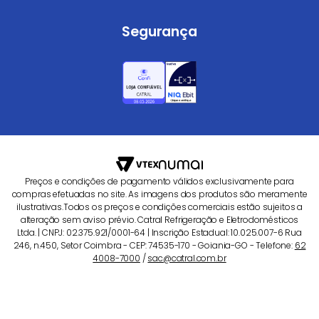
Segurança
Preços e condições de pagamento válidos exclusivamente para
compras efetuadas no site. As imagens dos produtos são meramente
ilustrativas.Todos os preços e condições comerciais estão sujeitos a
alteração sem aviso prévio. Catral Refrigeração e Eletrodomésticos
Ltda. | CNPJ: 02.375.921/0001-64 | Inscrição Estadual: 10.025.007-6 Rua
246, n.450, Setor Coimbra - CEP: 74535-170 - Goiania-GO - Telefone:
62
4008-7000
/
sac@catral.com.br