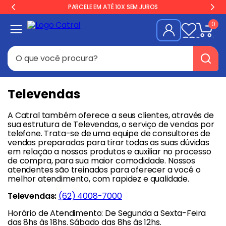
PARCELE EM ATÉ 10X SEM JUROS
0
O que você procura?
Termos mais buscados
Televendas
Freezer
1
º
A Catral também oferece a seus clientes, através de
Geladeira
2
º
sua estrutura de Televendas, o serviço de vendas por
telefone. Trata-se de uma equipe de consultores de
Balança
3
º
vendas preparados para tirar todas as suas dúvidas
em relação a nossos produtos e auxiliar no processo
Fogão Industrial
4
º
de compra, para sua maior comodidade. Nossos
atendentes são treinados para oferecer a você o
Forno
5
º
melhor atendimento, com rapidez e qualidade.
Cervejeira
6
º
Televendas:
(62) 4008-7000
Gelopar
7
º
Horário de Atendimento: De Segunda a Sexta-Feira
das 8hs às 18hs. Sábado das 8hs às 12hs.
Fritadeira
8
º