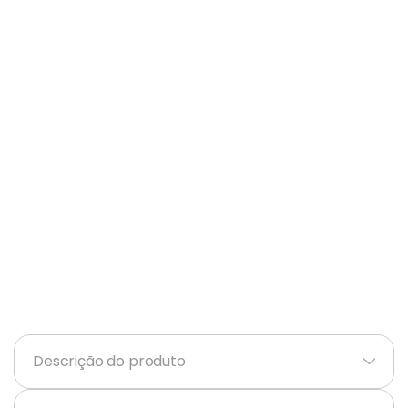
Balanças
9
º
Ar Condicionado
10
º
Descrição do produto
+