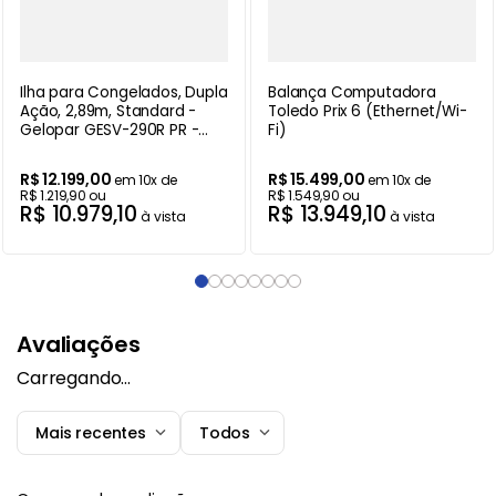
Ilha para Congelados, Dupla
Balança Computadora
Ação, 2,89m, Standard -
Toledo Prix 6 (Ethernet/Wi-
Gelopar GESV-290R PR -
Fi)
220V
R$
12
.
199
,
00
R$
15
.
499
,
00
em
10
x de
em
10
x de
R$
1
.
219
,
90
ou
R$
1
.
549
,
90
ou
R$
10
.
979
,
10
R$
13
.
949
,
10
à vista
à vista
Avaliações
Carregando…
Mais recentes
Todos