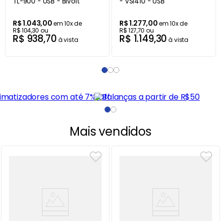
TL-900 - USB - Bivolt
- VSI410 - USB
R$
1
.
043
,
00
R$
1
.
277
,
00
em
10
x de
em
10
x de
R$
104
,
30
ou
R$
127
,
70
ou
R$
938
,
70
R$
1
.
149
,
30
à vista
à vista
Mais vendidos