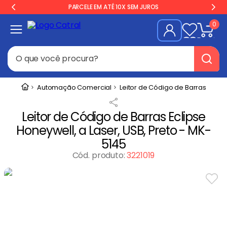
PARCELE EM ATÉ 10X SEM JUROS
0
O que você procura?
Termos mais buscados
Automação Comercial
Leitor de Código de Barras
Freezer
1
º
Leitor de Código de Barras Eclipse
Geladeira
2
º
Honeywell, a Laser, USB, Preto - MK-
Balança
3
º
5145
Forno
Cód. produto
:
3221019
4
º
Fogão Industrial
5
º
Gelopar
6
º
Cervejeira
7
º
Fritadeira
8
º