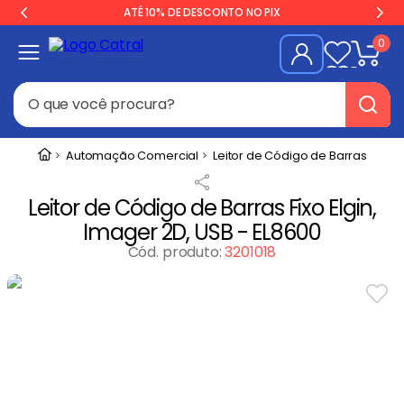
ATÉ 10% DE DESCONTO NO PIX
0
O que você procura?
Termos mais buscados
Automação Comercial
Leitor de Código de Barras
Freezer
1
º
Leitor de Código de Barras Fixo Elgin,
Geladeira
2
º
Imager 2D, USB - EL8600
Balança
3
º
Cód. produto
:
3201018
Forno
4
º
Fogão Industrial
5
º
Gelopar
6
º
Cervejeira
7
º
Fritadeira
8
º