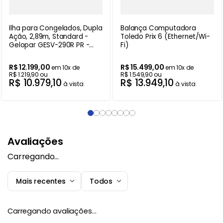
Ilha para Congelados, Dupla
Balança Computadora
Ação, 2,89m, Standard -
Toledo Prix 6 (Ethernet/Wi-
Gelopar GESV-290R PR -
Fi)
220V
R$
12
.
199
,
00
R$
15
.
499
,
00
em
10
x de
em
10
x de
R$
1
.
219
,
90
ou
R$
1
.
549
,
90
ou
R$
10
.
979
,
10
R$
13
.
949
,
10
à vista
à vista
Avaliações
Carregando…
Mais recentes
Todos
Carregando avaliações…