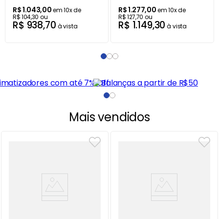
R$
1
.
043
,
00
R$
1
.
277
,
00
em
10
x de
em
10
x de
R$
104
,
30
ou
R$
127
,
70
ou
R$
938
,
70
R$
1
.
149
,
30
à vista
à vista
Mais vendidos