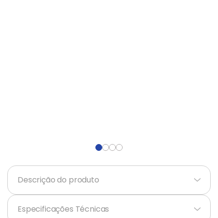
Balanças
9
º
Fogão
10
º
Descrição do produto
+
Especificações Técnicas
+