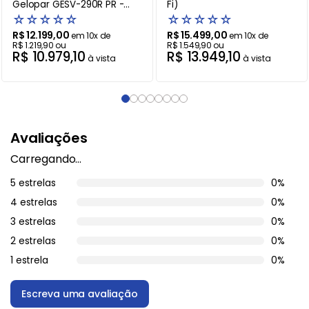
Gelopar GESV-290R PR -
Fi)
220V
☆
☆
☆
☆
☆
☆
☆
☆
☆
☆
R$
12
.
199
,
00
R$
15
.
499
,
00
em
10
x de
em
10
x de
R$
1
.
219
,
90
ou
R$
1
.
549
,
90
ou
R$
10
.
979
,
10
R$
13
.
949
,
10
à vista
à vista
Avaliações
Carregando…
5 estrelas
0%
4 estrelas
0%
3 estrelas
0%
2 estrelas
0%
1 estrela
0%
Escreva uma avaliação