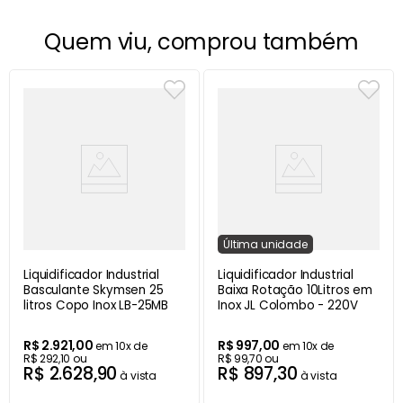
Quem viu, comprou também
Última
unidade
Liquidificador Industrial
Liquidificador Industrial
Basculante Skymsen 25
Baixa Rotação 10Litros em
litros Copo Inox LB-25MB
Inox JL Colombo - 220V
R$
2
.
921
,
00
R$
997
,
00
em
10
x de
em
10
x de
R$
292
,
10
ou
R$
99
,
70
ou
R$
2
.
628
,
90
R$
897
,
30
à vista
à vista