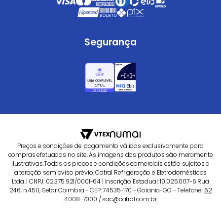
Segurança
Preços e condições de pagamento válidos exclusivamente para
compras efetuadas no site. As imagens dos produtos são meramente
ilustrativas.Todos os preços e condições comerciais estão sujeitos a
alteração sem aviso prévio. Catral Refrigeração e Eletrodomésticos
Ltda. | CNPJ: 02.375.921/0001-64 | Inscrição Estadual: 10.025.007-6 Rua
246, n.450, Setor Coimbra - CEP: 74535-170 - Goiania-GO - Telefone:
62
4008-7000
/
sac@catral.com.br