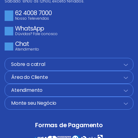
Sábado: 8h00 às 12h00, exceto feriados.
62 4008 7000
Nosso Televendas
WhatsApp
Dúvidas? Fale conosco
ENVIAR AVALIAÇÃO
Chat
Atendimento
Sobre a catral
+
Área do Cliente
+
Atendimento
+
Monte seu Negócio
+
Formas de Pagamento