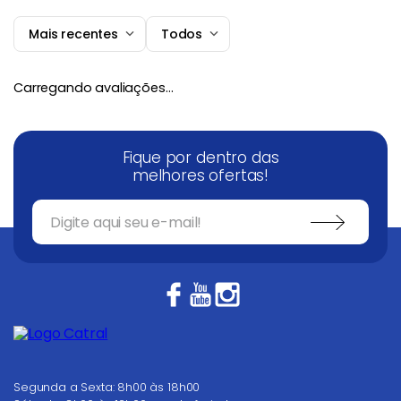
Mais recentes
Todos
Adicionar avaliação
Carregando avaliações…
Título
Fique por dentro das
Avalie o produto de 1 a 5 estrelas
melhores ofertas!
★
★
★
★
★
Seu nome
Endereço de email
Escreva uma avaliação
Segunda a Sexta: 8h00 às 18h00