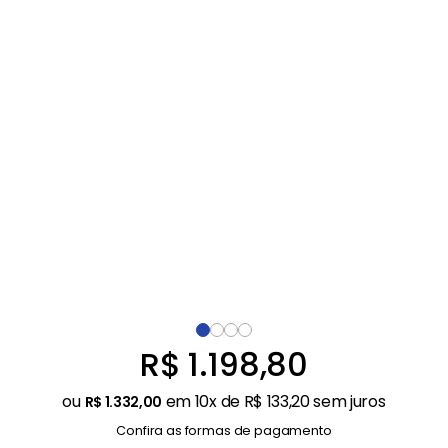
Balanças
9
º
Ar Condicionado
10
º
R$
1
.
198
,
80
ou
em
10
x de
R$
133
,
20
sem juros
R$
1
.
332
,
00
Confira as formas de pagamento