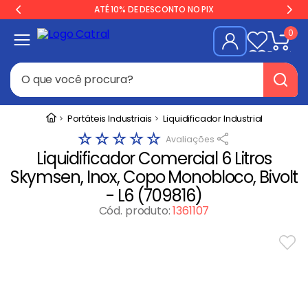
ATÉ 10% DE DESCONTO NO PIX
0
O que você procura?
Termos mais buscados
Portáteis Industriais
Liquidificador Industrial
☆
☆
☆
☆
☆
Freezer
1
º
Liquidificador Comercial 6 Litros
Geladeira
2
º
Skymsen, Inox, Copo Monobloco, Bivolt
Balança
3
º
- L6 (709816)
Forno
Cód. produto
:
1361107
4
º
Fogão Industrial
5
º
Gelopar
6
º
Cervejeira
7
º
Fritadeira
8
º