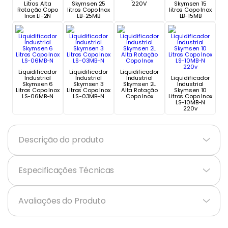
Litros Alta
Skymsen 25
220V
Skymsen 15
Rotação Copo
litros Copo Inox
litros Copo Inox
Inox LI-2N
LB-25MB
LB-15MB
Liquidificador
Liquidificador
Liquidificador
Industrial
Industrial
Industrial
Liquidificador
Skymsen 6
Skymsen 3
Skymsen 2L
Industrial
Litros Copo Inox
Litros Copo Inox
Alta Rotação
Skymsen 10
LS-06MB-N
LS-03MB-N
Copo Inox
Litros Copo Inox
LS-10MB-N
220v
Descrição do produto
+
Especificações Técnicas
+
Avaliações do Produto