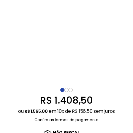
Balanças
9
º
Ar Condicionado
10
º
R$
1
.
408
,
50
ou
em
10
x de
R$
156
,
50
sem juros
R$
1
.
565
,
00
Confira as formas de pagamento
NÃO PERCA!