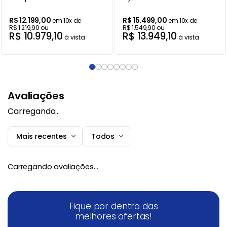
220V
R$
12
.
199
,
00
R$
15
.
499
,
00
em
10
x de
em
10
x de
R$
1
.
219
,
90
ou
R$
1
.
549
,
90
ou
R$
10
.
979
,
10
R$
13
.
949
,
10
à vista
à vista
Avaliações
Carregando…
Mais recentes
Todos
Carregando avaliações…
Fique por dentro das
melhores ofertas!