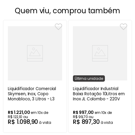
Quem viu, comprou também
Última
unidade
Liquidificador Comercial
Liquidificador Industrial
Skymsen, Inox, Copo
Baixa Rotação 10Litros em
Monobloco, 3 Litros - L3
Inox JL Colombo - 220V
R$
1
.
221
,
00
R$
997
,
00
em
10
x de
em
10
x de
R$
122
,
10
ou
R$
99
,
70
ou
R$
1
.
098
,
90
R$
897
,
30
à vista
à vista