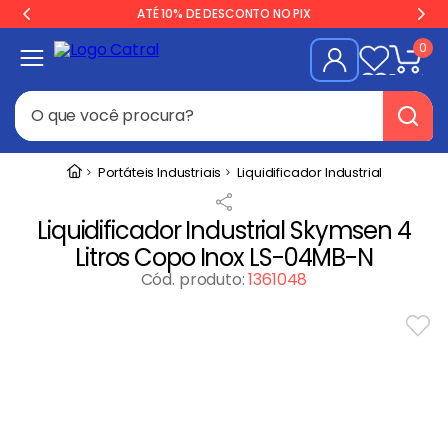
ATÉ 10% DE DESCONTO NO PIX
0
O que você procura?
Termos mais buscados
Portáteis Industriais
Liquidificador Industrial
Freezer
1
º
Liquidificador Industrial Skymsen 4
Geladeira
2
º
Litros Copo Inox LS-04MB-N
Balança
3
º
Cód. produto
:
1361048
Forno
4
º
Fogão Industrial
5
º
Gelopar
6
º
Cervejeira
7
º
Fritadeira
8
º