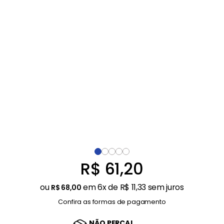
Balanças
9
º
Ar Condicionado
10
º
R$
61
,
20
ou
em
6
x de
R$
11
,
33
sem juros
R$
68
,
00
Confira as formas de pagamento
NÃO PERCA!