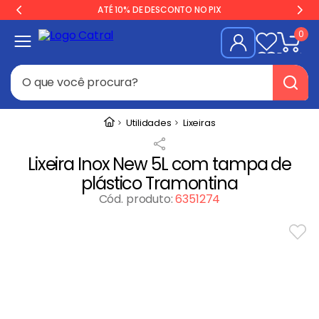
ATÉ 10% DE DESCONTO NO PIX
0
O que você procura?
Termos mais buscados
Utilidades
Lixeiras
Freezer
1
º
Lixeira Inox New 5L com tampa de
Geladeira
2
º
plástico Tramontina
Balança
3
º
Cód. produto
:
6351274
Forno
4
º
Fogão Industrial
5
º
Gelopar
6
º
Cervejeira
7
º
Fritadeira
8
º