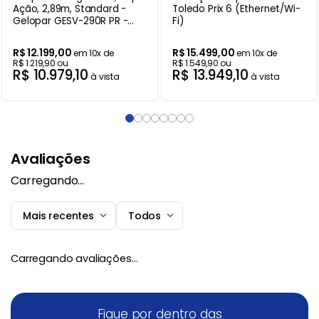
Ação, 2,89m, Standard -
Toledo Prix 6 (Ethernet/Wi-
Gelopar GESV-290R PR -
Fi)
220V
R$
12
.
199
,
00
R$
15
.
499
,
00
em
10
x de
em
10
x de
R$
1
.
219
,
90
ou
R$
1
.
549
,
90
ou
R$
10
.
979
,
10
R$
13
.
949
,
10
à vista
à vista
Avaliações
Carregando…
Mais recentes
Todos
Carregando avaliações…
Fique por dentro das