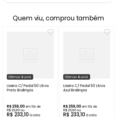
Quem viu, comprou também
Última
s
2
unid.
Última
s
4
unid.
Lixeira C/ Pedal 50 Litros
Lixeira C/ Pedal 50 Litros
Preto Bralimpia
Azul Bralimpia
R$
259
,
00
R$
259
,
00
em
10
x de
em
10
x de
R$
25
,
90
ou
R$
25
,
90
ou
R$
233
,
10
R$
233
,
10
à vista
à vista