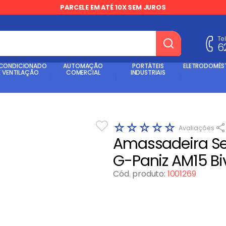
PARCELE EM ATÉ 10X SEM JUROS
Te
6
dos
 CONDICIONADO
AUTOMAÇÃO
PORTÁTEIS
ELETRODOMÉS
E VENTILAÇÃO
COMERCIAL
INDUSTRIAIS
☆
☆
☆
☆
☆
Amassadeira Se
G-Paniz AM15 Bi
Cód. produto
:
1001269