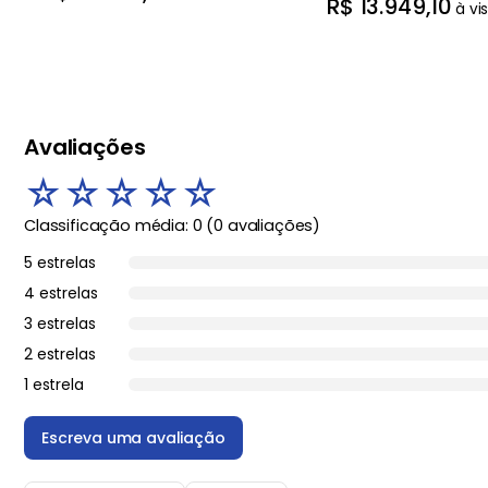
R$
13
.
949
,
10
à vi
Avaliações
☆
☆
☆
☆
☆
Classificação média: 0
(0 avaliações)
5 estrelas
4 estrelas
3 estrelas
2 estrelas
1 estrela
Escreva uma avaliação