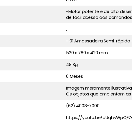
-Motor potente e de alto des
de fácil acesso aos comandos 
.
- 01 Amassadeira Semi-rápida -
520 x 780 x 420 mm
48 Kg
6 Meses
Imagem meramente ilustrativa
Os objetos que ambientam as
(62) 4008-7000
https://youtu.be/aUqLwWpQE