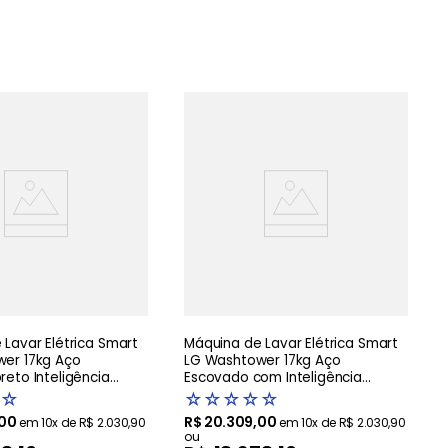
Lavar Elétrica Smart
Máquina de Lavar Elétrica Smart
er 17kg Aço
LG Washtower 17kg Aço
eto Inteligência
Escovado com Inteligência
AIDD - WK17BS6A
Artificial AIDD - WK17VS6A -220V
☆
☆
☆
☆
☆
☆
00
R$
20
.
309
,
00
em
10
x de
R$
2
.
030
,
90
em
10
x de
R$
2
.
030
,
90
ou