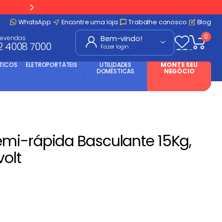
WhatsApp
Encontre uma loja
Trabalhe conosco
Blog
0
levendas
2 4008 7000
Fazer login
TICOS
ELETROPORTÁTEIS
UTILIDADES
MONTE SEU
DOMÉSTICAS
NEGÓCIO
mi-rápida Basculante 15Kg,
volt