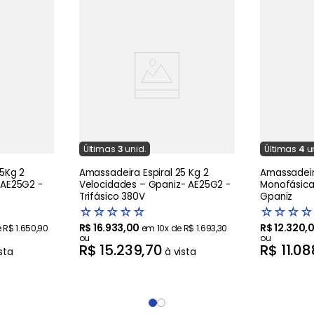
Última
s
3
unid.
Última
s
4
u
25Kg 2
Amassadeira Espiral 25 Kg 2
Amassadeira
 AE25G2 -
Velocidades – Gpaniz- AE25G2 -
Monofásica
Trifásico 380V
Gpaniz
☆
☆
☆
☆
☆
☆
☆
☆
☆
R$
16
.
933
,
00
R$
12
.
320
,
e
R$
1
.
650
,
90
em
10
x de
R$
1
.
693
,
30
ou
ou
R$
15
.
239
,
70
R$
11
.
08
sta
à vista