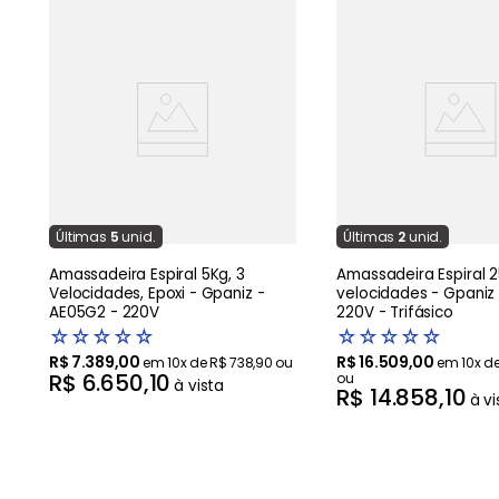
u
Última
s
5
unid.
Última
s
2
unid.
Amassadeira Espiral 5Kg, 3
Amassadeira Espiral 
Velocidades, Epoxi - Gpaniz -
velocidades - Gpaniz
AE05G2 - 220V
220V - Trifásico
☆
☆
☆
☆
☆
☆
☆
☆
☆
☆
R$
7
.
389
,
00
R$
16
.
509
,
00
em
10
x de
R$
738
,
90
ou
em
10
x d
R$
6
.
650
,
10
ou
à vista
R$
14
.
858
,
10
à vi