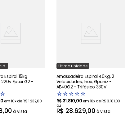
M
T
nid.
Última
unidade
 Espiral 15kg
Amassadeira Espiral 40Kg, 2
 220v Epoxi G2 -
Velocidades, Inox, Gpaniz -
AE40G2 - Trifásico 380V
☆
☆
☆
☆
☆
☆
00
R$
31
.
810
,
00
em
10
x de
R$
1
.
232
,
00
em
10
x de
R$
3
.
181
,
00
ou
8
,
00
R$
28
.
629
,
00
à vista
à vista