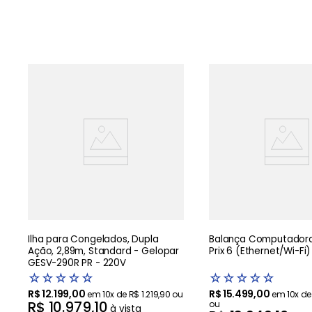
Ilha para Congelados, Dupla
Balança Computadora
Ação, 2,89m, Standard - Gelopar
Prix 6 (Ethernet/Wi-Fi)
GESV-290R PR - 220V
☆
☆
☆
☆
☆
☆
☆
☆
☆
☆
R$
12
.
199
,
00
R$
15
.
499
,
00
em
10
x de
R$
1
.
219
,
90
ou
em
10
x d
R$
10
.
979
,
10
ou
à vista