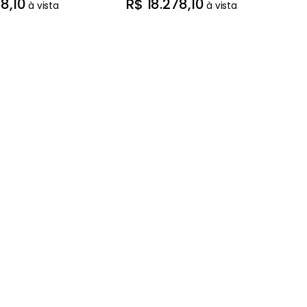
78
,
10
R$
18
.
278
,
10
à vista
à vista