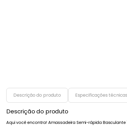
Balanças
9
º
Fogão
10
º
Descrição do produto
Especificações técnica
Descrição do produto
Aqui você encontra! Amassadeira Semi-rápida Basculante 1