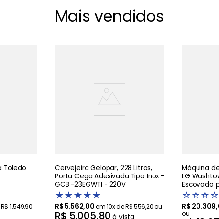
Mais vendidos
 Toledo
Cervejeira Gelopar, 228 Litros,
Máquina de 
Porta Cega Adesivada Tipo Inox -
LG Washtow
GCB -23EGWTI - 220V
Escovado pr
Artificial 
★
★
★
★
★
☆
☆
☆
☆
R$
5
.
562
,
00
R$
20
.
309
,
e
R$
1
.
549
,
90
em
10
x de
R$
556
,
20
ou
R$
5
.
005
,
80
ou
à vista