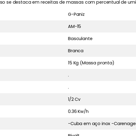
u uso se destaca em receitas de massas com percentual de um
G-Paniz
AM-15
Basculante
Branca
15 Kg (Massa pronta)
.
.
1/2 Cv
0.36 Kw/h
-Cuba em aço inox -Carenag
Bivolt