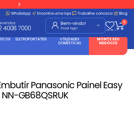
WhatsApp
Encontre uma loja
Trabalhe conosco
Blog
0
levendas
2 4008 7000
Fazer login
TICOS
ELETROPORTÁTEIS
UTILIDADES
MONTE SEU
DOMÉSTICAS
NEGÓCIO
mbutir Panasonic Painel Easy
 - NN-GB68QSRUK