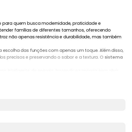
o para quem busca modernidade, praticidade e
 atender famílias de diferentes tamanhos, oferecendo
traz não apenas resistência e durabilidade, mas também
do a escolha das funções com apenas um toque. Além disso,
s precisos e preservando o sabor e a textura. O
sistema
o inteligente de energia, trazendo economia sem abrir
vidade interna amplia as possibilidades de preparo
iência e estilo, proporcionando mais eficiência no preparo