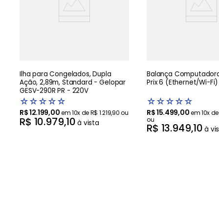
Ilha para Congelados, Dupla
Balança Computadora
Ação, 2,89m, Standard - Gelopar
Prix 6 (Ethernet/Wi-Fi)
GESV-290R PR - 220V
☆
☆
☆
☆
☆
☆
☆
☆
☆
☆
R$
12
.
199
,
00
R$
15
.
499
,
00
em
10
x de
R$
1
.
219
,
90
ou
em
10
x d
R$
10
.
979
,
10
ou
à vista
R$
13
.
949
,
10
à vi
Avaliações
☆
☆
☆
☆
☆