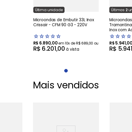
Última
unidade
Última
s
2
un
Microondas de Embutir 33L Inox
Microondas
Crissair - CFM 90 G3 - 220V
Tramontina
Inox com 
Brite 8 Fun
☆
☆
☆
☆
☆
☆
☆
☆
☆
220V
R$
6
.
890
,
00
R$
5
.
941
,
0
em
10
x de
R$
689
,
00
ou
R$
6
.
201
,
00
R$
5
.
94
à vista
Mais vendidos