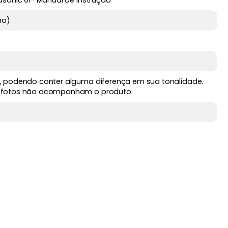
asonic 01- Manual de instrução
ho)
, podendo conter alguma diferença em sua tonalidade.
 fotos não acompanham o produto.