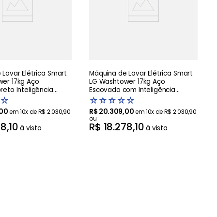
Lavar Elétrica Smart
Máquina de Lavar Elétrica Smart
er 17kg Aço
LG Washtower 17kg Aço
eto Inteligência
Escovado com Inteligência
AIDD - WK17BS6A
Artificial AIDD - WK17VS6A -220V
☆
☆
☆
☆
☆
☆
00
R$
20
.
309
,
00
em
10
x de
R$
2
.
030
,
90
em
10
x de
R$
2
.
030
,
90
ou
78
,
10
R$
18
.
278
,
10
à vista
à vista