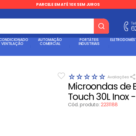
PARCELE EM ATÉ 10X SEM JUROS
Te
6
dos
 CONDICIONADO
AUTOMAÇÃO
PORTÁTEIS
ELETRODOMÉS
E VENTILAÇÃO
COMERCIAL
INDUSTRIAIS
☆
☆
☆
☆
☆
Microondas de E
Touch 30L Inox
Cód. produto
:
2231188