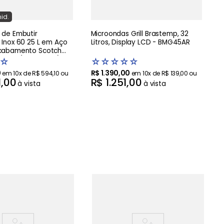
id.
 de Embutir
Microondas Grill Brastemp, 32
 Inox 60 25 L em Aço
Litros, Display LCD - BMG45AR
Acabamento Scotch
ções - (94880006) -
☆
☆
☆
☆
☆
☆
0
R$
1
.
390
,
00
em
10
x de
R$
594
,
10
ou
em
10
x de
R$
139
,
00
ou
1
,
00
R$
1
.
251
,
00
à vista
à vista