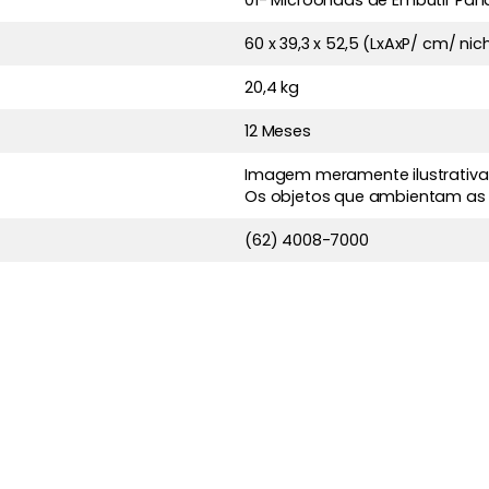
01- Microondas de Embutir Pan
60 x 39,3 x 52,5 (LxAxP/ cm/ nic
20,4 kg
12 Meses
Imagem meramente ilustrativa
Os objetos que ambientam as
(62) 4008-7000