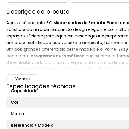
Descrição do produto
Aqui você encontra! O
Micro-ondas de Embutir Panasonic
sofisticação na cozinha, unindo design elegante com alta
espaço suficiente para aquecer, descongelar e preparar r
um toque sofisticado que valoriza o ambiente, harmoniza
Um dos grandes diferenciais deste modelo é o
Painel Eas
conta com
programas automáticos
que ajustam o tempo 
de embutir
ajuda a otimizar o espaço da cozinha, deixan
Outro ponto importante é o
desempenho eficiente
do mic
mão da performance. A porta espelhada e o acabamento e
Ver mais
com praticidade.
Especificações técnicas
O
Micro-ondas de Embutir Panasonic Painel Easy Touch 
Capacidade
das refeições e valorizando o design da cozinha com um el
Cor
Marca
Referência / Modelo