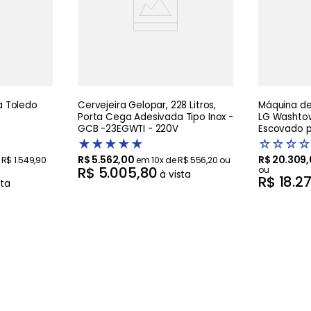
 Toledo
Cervejeira Gelopar, 228 Litros,
Máquina de 
Porta Cega Adesivada Tipo Inox -
LG Washtow
GCB -23EGWTI - 220V
Escovado pr
Artificial 
★
★
★
★
★
☆
☆
☆
☆
R$
5
.
562
,
00
R$
20
.
309
,
e
R$
1
.
549
,
90
em
10
x de
R$
556
,
20
ou
R$
5
.
005
,
80
ou
à vista
R$
18
.
2
sta