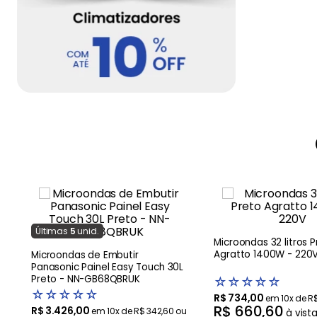
Última
s
5
unid.
Microondas 32 litros P
Agratto 1400W - 220
Microondas de Embutir
Panasonic Painel Easy Touch 30L
Preto - NN-GB68QBRUK
☆
☆
☆
☆
☆
☆
☆
☆
☆
☆
R$
734
,
00
em
10
x de
R
R$
660
,
60
R$
3
.
426
,
00
em
10
x de
R$
342
,
60
ou
à vist