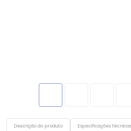
Balanças
9
º
Ar Condicionado
10
º
Descrição do produto
Especificações técnica