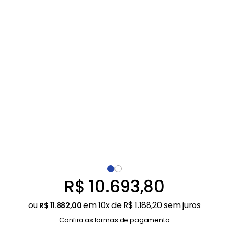
Balanças
9
º
Fogão
10
º
R$
10
.
693
,
80
ou
em
10
x de
R$
1
.
188
,
20
sem juros
R$
11
.
882
,
00
Confira as formas de pagamento