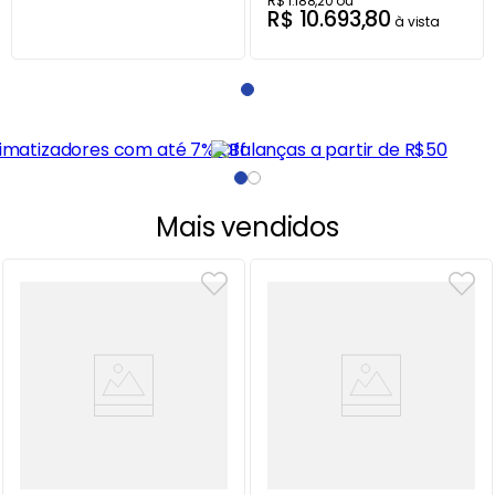
R$
1
.
188
,
20
ou
R$
10
.
693
,
80
à vista
Mais vendidos