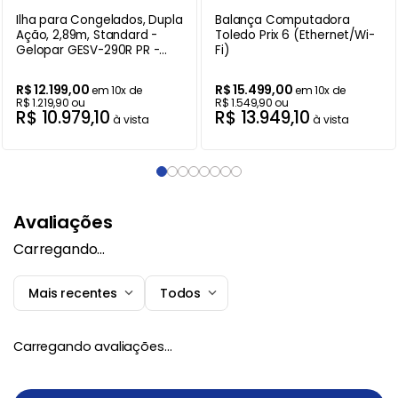
Ilha para Congelados, Dupla
Balança Computadora
Ação, 2,89m, Standard -
Toledo Prix 6 (Ethernet/Wi-
Gelopar GESV-290R PR -
Fi)
220V
R$
12
.
199
,
00
R$
15
.
499
,
00
em
10
x de
em
10
x de
R$
1
.
219
,
90
ou
R$
1
.
549
,
90
ou
R$
10
.
979
,
10
R$
13
.
949
,
10
à vista
à vista
Avaliações
Carregando…
Mais recentes
Todos
Carregando avaliações…