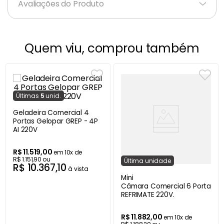
Avaliações do Produto
Quem viu, comprou também
Última
s
5
unid.
Geladeira Comercial 4
Portas Gelopar GREP - 4P
AI 220V
R$
11
.
519
,
00
em
10
x de
R$
1
.
151
,
90
ou
Última
unidade
R$
10
.
367
,
10
à vista
Mini
Câmara Comercial 6 Portas 
REFRIMATE 220V.
R$
11
.
882
,
00
em
10
x de