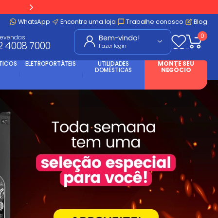
WhatsApp
Encontre uma loja
Trabalhe conosco
Blog
0
levendas
2 4008 7000
Fazer login
TICOS
ELETROPORTÁTEIS
UTILIDADES
MONTE SEU
DOMÉSTICAS
NEGÓCIO