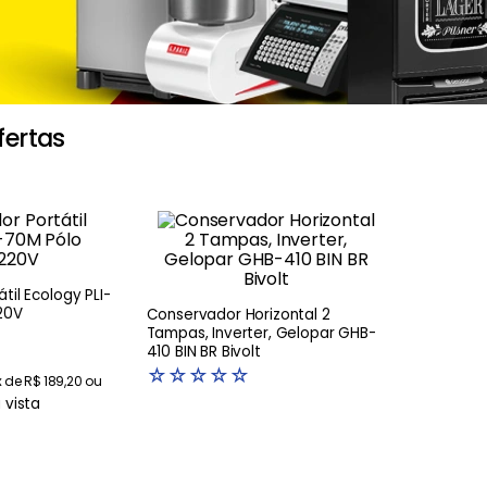
fertas
til Ecology PLI-
20V
Conservador Horizontal 2
Tampas, Inverter, Gelopar GHB-
410 BIN BR Bivolt
☆
☆
☆
☆
☆
x de
R$
189
,
20
ou
 vista