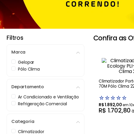
Balanças
9
º
Fogão
10
º
Confira as O
Filtros
Marca
Gelopar
Pólo Clima
Climatizador Portá
70M Pólo Clima 2
Departamento
Ar Condicionado e Ventilação
☆
☆
☆
☆
☆
Refrigeração Comercial
R$
1
.
892
,
00
em
10
R$
1
.
702
,
80
à
Categoria
Climatizador