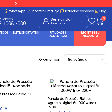
WhatsApp
Encontre uma loja
Trabalhe conosco
Blog
0
levendas
2 4008 7000
Fazer login
TICOS
ELETROPORTÁTEIS
UTILIDADES
MONTE SEU
DOMÉSTICAS
NEGÓCIO
Relevância
 Pressão Polida 15L
Panela de Pressão Elétrica
Agratto Digital 6L 1000W Inox
220V
☆
☆