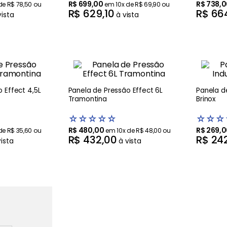
R$
699
,
00
R$
738
,
0
 de
R$
78
,
50
ou
em
10
x de
R$
69
,
90
ou
R$
629
,
10
R$
66
vista
à vista
 Effect 4,5L
Panela de Pressão Effect 6L
Panela d
Tramontina
Brinox
☆
☆
☆
☆
☆
☆
☆
☆
R$
480
,
00
R$
269
,
0
 de
R$
35
,
60
ou
em
10
x de
R$
48
,
00
ou
R$
432
,
00
R$
24
vista
à vista