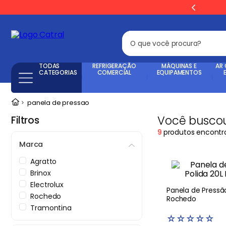
O que você procura?
Termos mais busca
TODAS
REFRIGERAÇÃO
MÁQUINAS E
AR
CATEGORIAS
COMERCIAL
EQUIPAMENTOS
Freezer
1
º
panela de pressao
Geladeira
2
º
Você buscou
Filtros
Balança
3
º
9
produtos encontr
Forno
4
º
Marca
Fogão Industrial
5
º
Agratto
Brinox
Gelopar
6
º
Electrolux
Panela de Pressão P
Cervejeira
7
º
Rochedo
Rochedo
Tramontina
Fritadeira
8
º
☆
☆
☆
☆
☆