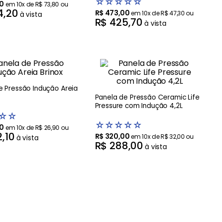
☆
☆
☆
☆
☆
0
em
10
x de
R$
73
,
80
ou
4
,
20
R$
473
,
00
em
10
x de
R$
47
,
30
ou
à vista
R$
425
,
70
à vista
e Pressão Indução Areia
Panela de Pressão Ceramic Life
Pressure com Indução 4,2L
☆
☆
☆
☆
☆
☆
☆
0
em
10
x de
R$
26
,
90
ou
2
,
10
R$
320
,
00
em
10
x de
R$
32
,
00
ou
à vista
R$
288
,
00
à vista