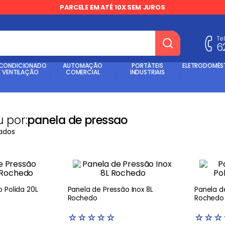
PARCELE EM ATÉ 10X SEM JUROS
Te
6
dos
 CONDICIONADO
AUTOMAÇÃO
PORTÁTEIS
ELETRODOMÉS
E VENTILAÇÃO
COMERCIAL
INDUSTRIAIS
 por:
panela de pressao
ados
olida 20L
Panela de Pressão Inox 8L
Panela de
Rochedo
Rochedo
☆
☆
☆
☆
☆
☆
☆
☆