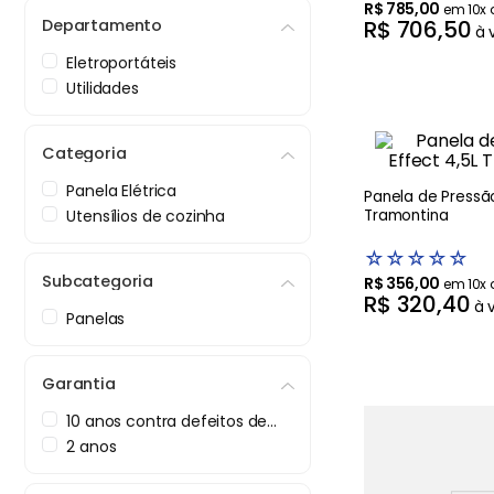
Balanças
9
º
R$
785
,
00
em
10
x
Departamento
R$
706
,
50
à 
Ar Condicionado
10
º
Eletroportáteis
Utilidades
Categoria
Panela Elétrica
Panela de Pressão
Utensílios de cozinha
Tramontina
☆
☆
☆
☆
☆
Subcategoria
R$
356
,
00
em
10
x
R$
320
,
40
à 
Panelas
Garantia
10 anos contra defeitos de
fabricação
2 anos