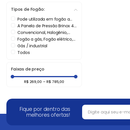
Tipos de Fogão:
Pode utilizada em fogão a
gás, vitrocerâmico e elétrico
A Panela de Pressão Brinox 4,2
(exceto indução), livre de
L Antiaderente Ceramic Life
Convencional, Halogênio,
PFOA e outras substâncias
Pressure com Indução Areia é
fogão elétrico.
Fogão a gás, Fogão elétrico,
tóxicas. Além disso, conta
compatível com fogões a
Fogão vitrocerâmico, Fogão
com a garantia de 10 anos*
Gás / industrial
gás, elétricos e de indução.
por indução (fundo triplo
da Rochedo, marca presente
Todos
compatível), Cooktop a gás,
no Brasil há mais de 100 anos.
Cooktop por indução,
Cooktop elétrico.
Faixas de preço
R$ 269,00
–
R$ 785,00
Fique por dentro das
melhores ofertas!