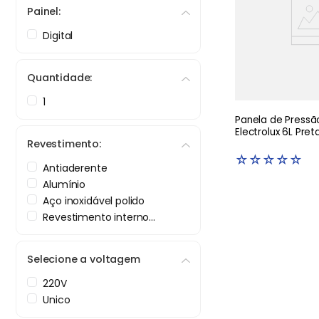
Painel:
Digital
Quantidade:
1
Panela de Pressão
Electrolux 6L Pret
Revestimento:
☆
☆
☆
☆
☆
Antiaderente
Alumínio
Aço inoxidável polido
Revestimento interno
cerâmico é antiaderente
Selecione a voltagem
220V
Unico