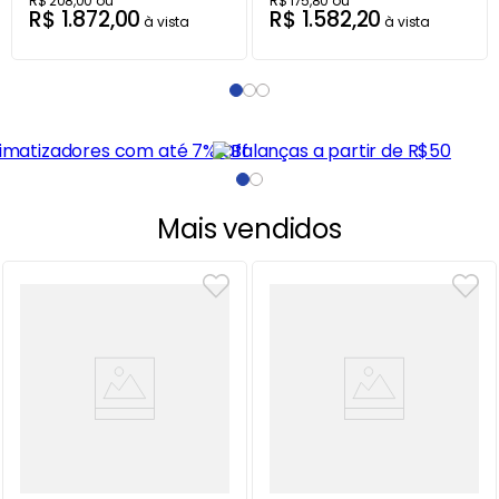
R$
208
,
00
ou
R$
175
,
80
ou
R$
1
.
872
,
00
R$
1
.
582
,
20
à vista
à vista
Mais vendidos