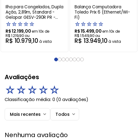
Ilha para Congelados, Dupla
Balança Computadora
Ação, 2,89m, Standard -
Toledo Prix 6 (Ethernet/Wi-
Gelopar GESV-290R PR -
Fi)
220V
☆
☆
☆
☆
☆
☆
☆
☆
☆
☆
R$
12
.
199
,
00
R$
15
.
499
,
00
em
10
x de
em
10
x de
R$
1
.
219
,
90
ou
R$
1
.
549
,
90
ou
R$
10
.
979
,
10
R$
13
.
949
,
10
à vista
à vista
Avaliações
☆
☆
☆
☆
☆
Classificação média: 0
(0 avaliações)
Mais recentes
Todos
Nenhuma avaliação