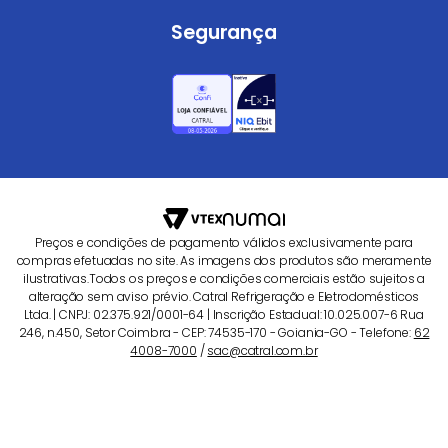
Segurança
Preços e condições de pagamento válidos exclusivamente para
compras efetuadas no site. As imagens dos produtos são meramente
ilustrativas.Todos os preços e condições comerciais estão sujeitos a
alteração sem aviso prévio. Catral Refrigeração e Eletrodomésticos
Ltda. | CNPJ: 02.375.921/0001-64 | Inscrição Estadual: 10.025.007-6 Rua
246, n.450, Setor Coimbra - CEP: 74535-170 - Goiania-GO - Telefone:
62
4008-7000
/
sac@catral.com.br