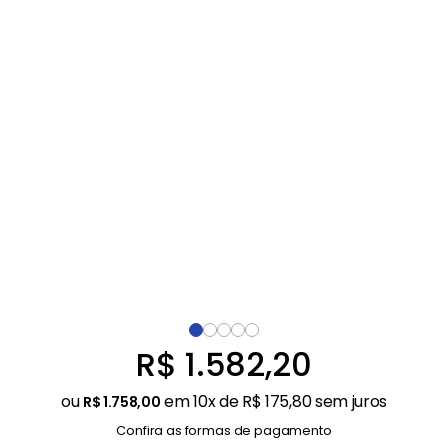
Balanças
9
º
Fogão
10
º
R$
1
.
582
,
20
ou
em
10
x de
R$
175
,
80
sem juros
R$
1
.
758
,
00
Confira as formas de pagamento