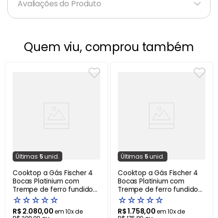
Avaliações do Produto
Quem viu, comprou também
Última
s
5
unid.
Última
s
5
unid.
Cooktop a Gás Fischer 4
Cooktop a Gás Fischer 4
Bocas Platinium com
Bocas Platinium com
Trempe de ferro fundido
Trempe de ferro fundido
Mesa Aço Bivolt – 20874
Mesa Vidro
☆
☆
☆
☆
☆
☆
☆
☆
☆
☆
R$
2
.
080
,
00
R$
1
.
758
,
00
em
10
x de
em
10
x de