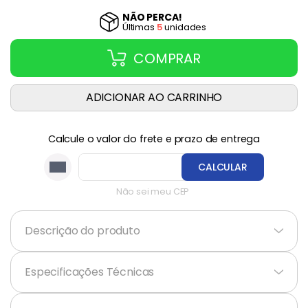
NÃO PERCA!
Última
s
5
unidade
s
COMPRAR
ADICIONAR AO CARRINHO
Calcule o valor do frete e prazo de entrega
CALCULAR
Não sei meu CEP
Descrição do produto
+
Especificações Técnicas
+