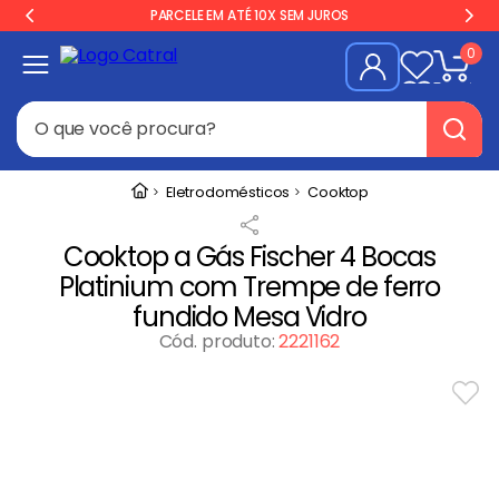
PARCELE EM ATÉ 10X SEM JUROS
0
O que você procura?
Termos mais buscados
Eletrodomésticos
Cooktop
Freezer
1
º
Cooktop a Gás Fischer 4 Bocas
Geladeira
2
º
Platinium com Trempe de ferro
Balança
3
º
fundido Mesa Vidro
Forno
Cód. produto
:
2221162
4
º
Fogão Industrial
5
º
Gelopar
6
º
Cervejeira
7
º
Fritadeira
8
º