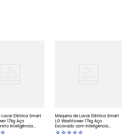
Lavar Elétrica Smart
Máquina de Lavar Elétrica Smart
er 17kg Aço
LG Washtower 17kg Aço
eto Inteligência
Escovado com Inteligência
AIDD - WK17BS6A
Artificial AIDD - WK17VS6A -220V
☆
☆
☆
☆
☆
☆