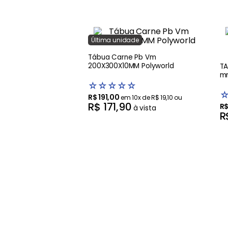
Última
unidade
Tábua Carne Pb Vm
200X300X10MM Polyworld
TA
mm
☆
☆
☆
☆
☆
R$
191
,
00
em
10
x de
R$
19
,
10
ou
R$
171
,
90
R
à vista
R