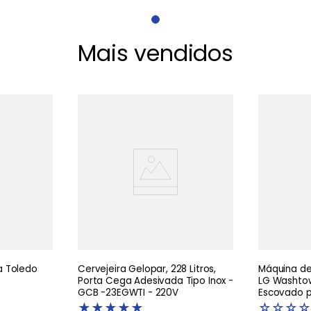
Mais vendidos
 Toledo
Cervejeira Gelopar, 228 Litros,
Máquina de 
Porta Cega Adesivada Tipo Inox -
LG Washtow
GCB -23EGWTI - 220V
Escovado pr
Artificial 
★
★
★
★
★
☆
☆
☆
☆