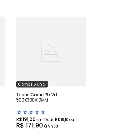
Última
s
5
unid.
Tábua Carne Pb Vd
500X300X10MM
☆
☆
☆
☆
☆
R$
191
,
00
em
10
x de
R$
19
,
10
ou
R$
171
,
90
à vista