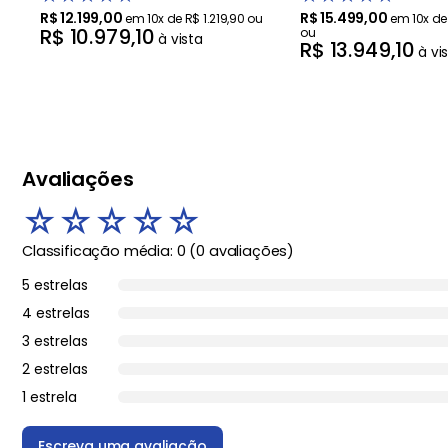
R$
12
.
199
,
00
R$
15
.
499
,
00
em
10
x de
R$
1
.
219
,
90
ou
em
10
x d
R$
10
.
979
,
10
ou
à vista
R$
13
.
949
,
10
à vi
Avaliações
☆
☆
☆
☆
☆
Classificação média: 0
(0 avaliações)
5 estrelas
4 estrelas
3 estrelas
2 estrelas
1 estrela
Escreva uma avaliação