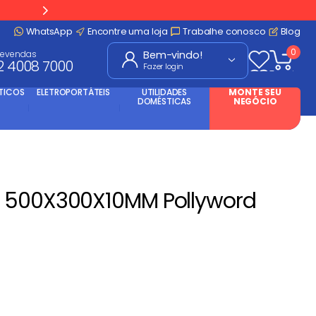
WhatsApp
Encontre uma loja
Trabalhe conosco
Blog
0
levendas
2 4008 7000
Fazer login
TICOS
ELETROPORTÁTEIS
UTILIDADES
MONTE SEU
DOMÉSTICAS
NEGÓCIO
 500X300X10MM Pollyword