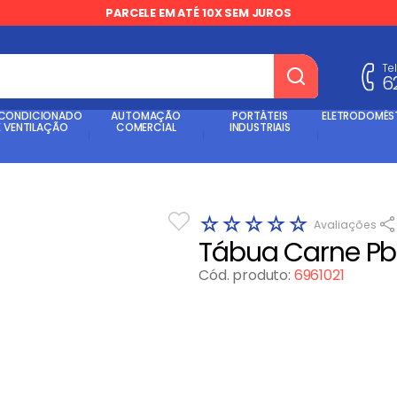
PARCELE EM ATÉ 10X SEM JUROS
Te
6
dos
 CONDICIONADO
AUTOMAÇÃO
PORTÁTEIS
ELETRODOMÉS
E VENTILAÇÃO
COMERCIAL
INDUSTRIAIS
☆
☆
☆
☆
☆
Tábua Carne Pb
Cód. produto
:
6961021