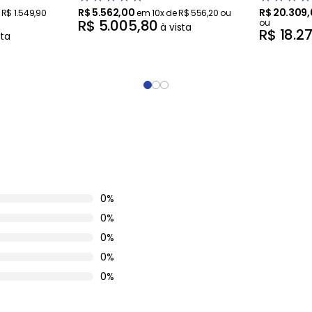
R$
5
.
562
,
00
R$
20
.
309
,
e
R$
1
.
549
,
90
em
10
x de
R$
556
,
20
ou
R$
5
.
005
,
80
ou
à vista
R$
18
.
2
sta
0%
0%
0%
0%
0%