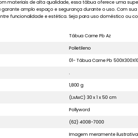
m materiais de alta qualidade, essa tábua oferece uma superfí
garante amplo espaço e segurança durante o uso. Com sua d
ntre funcionalidade e estética. Seja para uso doméstico ou co
Tábua Carne Pb Az
Polietileno
01- Tábua Carne Pb 500X300X10
.
1,800 g
(LxAxC) 30 x 1 x 50 cm
Pollyword
(62) 4008-7000
Imagem meramente ilustrativa