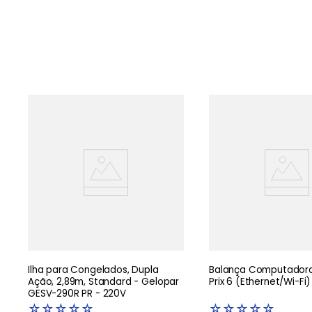
Ilha para Congelados, Dupla
Balança Computadora
Ação, 2,89m, Standard - Gelopar
Prix 6 (Ethernet/Wi-Fi)
GESV-290R PR - 220V
☆
☆
☆
☆
☆
☆
☆
☆
☆
☆