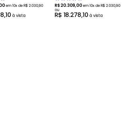
00
R$
20
.
309
,
00
em
10
x de
R$
2
.
030
,
90
em
10
x de
R$
2
.
030
,
90
ou
78
,
10
R$
18
.
278
,
10
à vista
à vista