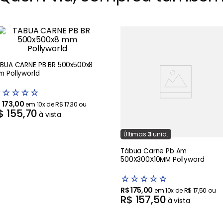
BUA CARNE PB BR 500x500x8
 Pollyworld
☆
☆
☆
☆
☆
$
173
,
00
em
10
x de
R$
17
,
30
ou
$
155
,
70
à vista
Última
s
3
unid.
Tábua Carne Pb Am
500X300X10MM Pollyword
☆
☆
☆
☆
☆
R$
175
,
00
em
10
x de
R$
17
,
50
ou
R$
157
,
50
à vista