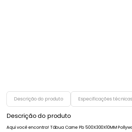
Balanças
9
º
Fogão
10
º
Descrição do produto
Especificações técnica
Descrição do produto
Aqui você encontra! Tábua Carne Pb 500X300X10MM Pollywo