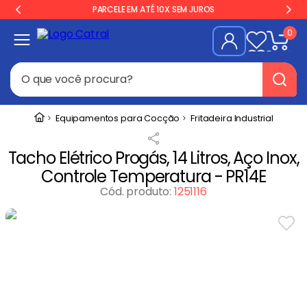
PARCELE EM ATÉ 10X SEM JUROS
0
O que você procura?
Termos mais buscados
Equipamentos para Cocção
Fritadeira Industrial
Geladeira
1
º
Tacho Elétrico Progás, 14 Litros, Aço Inox,
Freezer
2
º
Controle Temperatura - PR14E
Balança
3
º
Cód. produto
:
1251116
Forno
4
º
Fogão Industrial
5
º
Gelopar
6
º
Cervejeira
7
º
Fritadeira
8
º