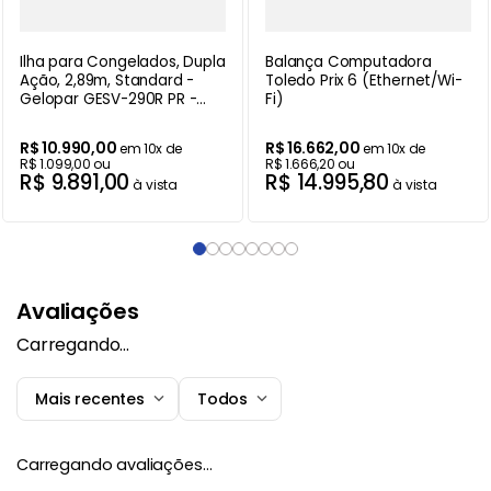
Ilha para Congelados, Dupla
Balança Computadora
Ação, 2,89m, Standard -
Toledo Prix 6 (Ethernet/Wi-
Gelopar GESV-290R PR -
Fi)
220V
R$
10
.
990
,
00
R$
16
.
662
,
00
em
10
x de
em
10
x de
R$
1
.
099
,
00
ou
R$
1
.
666
,
20
ou
R$
9
.
891
,
00
R$
14
.
995
,
80
à vista
à vista
Avaliações
Carregando…
Mais recentes
Todos
Carregando avaliações…