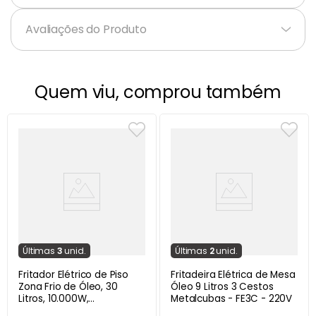
Avaliações do Produto
Quem viu, comprou também
Última
s
3
unid.
Última
s
2
unid.
Fritador Elétrico de Piso
Fritadeira Elétrica de Mesa
Zona Frio de Óleo, 30
Óleo 9 Litros 3 Cestos
Litros, 10.000W,
Metalcubas - FE3C - 220V
Metalcubas FOE30 - 220V