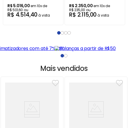
R$
5
.
016
,
00
R$
2
.
350
,
00
em
10
x de
em
10
x de
R$
501
,
60
ou
R$
235
,
00
ou
R$
4
.
514
,
40
R$
2
.
115
,
00
à vista
à vista
Mais vendidos