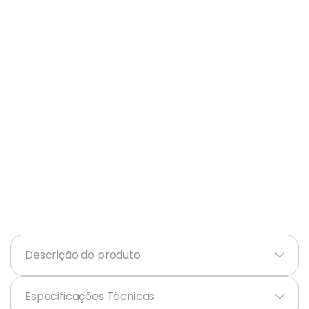
Ar Condicionado
9
º
Mesa
10
º
Descrição do produto
+
Especificações Técnicas
+