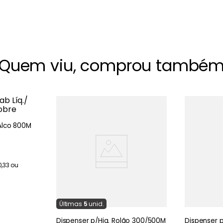
Quem viu, comprou també
/Álco 800M
0
,
33
ou
Última
s
5
unid.
Dispenser p/Hig. Rolão 300/500M
Dispenser p