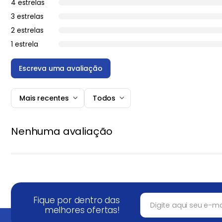
4 estrelas
3 estrelas
2 estrelas
1 estrela
Escreva uma avaliação
Mais recentes
Todos
Adicionar avaliação
Nenhuma avaliação
Título
★
★
★
★
★
Avalie o produto de 1 a 5 estrelas
Seu nome
Fique por dentro das
melhores ofertas!