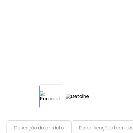
Balanças
9
º
Fogão
10
º
Descrição do produto
Especificações técnica