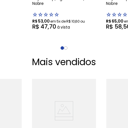
Nobre
Nobre
☆
☆
☆
☆
☆
☆
☆
☆
☆
R$
53
,
00
R$
65
,
00
em
5
x de
R$
10
,
60
ou
e
R$
47
,
70
R$
58
,
5
à vista
Mais vendidos