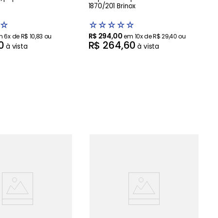
1870/201 Brinox
☆
☆
☆
☆
☆
☆
R$
294
,
00
m
6
x de
R$
10
,
83
ou
em
10
x de
R$
29
,
40
ou
0
R$
264
,
60
à vista
à vista