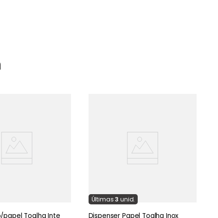
m
D
E
Última
s
3
unid.
/papel Toalha Inte
Dispenser Papel Toalha Inox