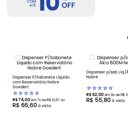
Dispenser p/sab Líq.
Nobre
Dispenser P/Sabonete Líquido
com Reservatório Nobre
Goedert
☆
☆
☆
☆
☆
☆
☆
☆
☆
☆
R$
62
,
00
em
6
x de
R$
1
R$
55
,
80
R$
74
,
00
em
7
x de
R$
10
,
57
ou
à vista
R$
66
,
60
à vista