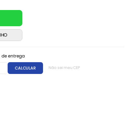
NHO
o de entrega
CEP
CALCULAR
Não sei meu CEP