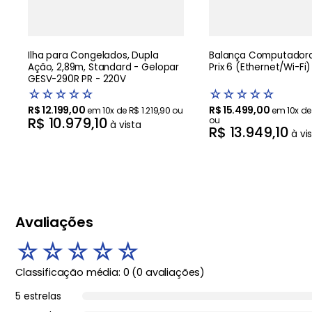
Ilha para Congelados, Dupla
Balança Computadora
Ação, 2,89m, Standard - Gelopar
Prix 6 (Ethernet/Wi-Fi)
GESV-290R PR - 220V
☆
☆
☆
☆
☆
☆
☆
☆
☆
☆
R$
12
.
199
,
00
R$
15
.
499
,
00
em
10
x de
R$
1
.
219
,
90
ou
em
10
x d
R$
10
.
979
,
10
ou
à vista
R$
13
.
949
,
10
à vi
Avaliações
☆
☆
☆
☆
☆
Classificação média: 0
(0 avaliações)
5 estrelas