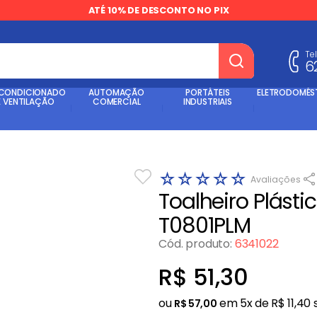
ATÉ 10% DE DESCONTO NO PIX
Te
6
dos
 CONDICIONADO
AUTOMAÇÃO
PORTÁTEIS
ELETRODOMÉS
E VENTILAÇÃO
COMERCIAL
INDUSTRIAIS
☆
☆
☆
☆
☆
Toalheiro Plástic
T0801PLM
Cód. produto
:
6341022
R$
51
,
30
ou
em
5
x de
R$
11
,
40
s
R$
57
,
00