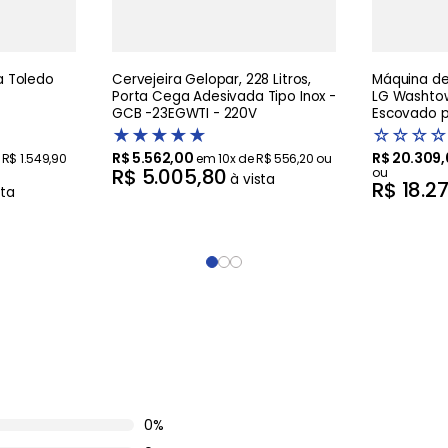
 Toledo
Cervejeira Gelopar, 228 Litros,
Máquina de 
Porta Cega Adesivada Tipo Inox -
LG Washtow
GCB -23EGWTI - 220V
Escovado pr
Artificial 
★
★
★
★
★
☆
☆
☆
☆
R$
5
.
562
,
00
R$
20
.
309
,
e
R$
1
.
549
,
90
em
10
x de
R$
556
,
20
ou
R$
5
.
005
,
80
ou
à vista
R$
18
.
2
sta
0%