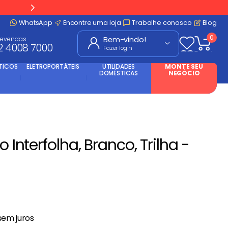
WhatsApp
Encontre uma loja
Trabalhe conosco
Blog
0
levendas
2 4008 7000
Fazer login
TICOS
ELETROPORTÁTEIS
UTILIDADES
MONTE SEU
DOMÉSTICAS
NEGÓCIO
o Interfolha, Branco, Trilha -
em juros