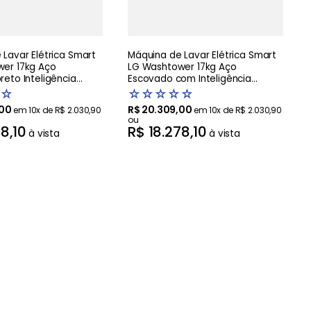
Lavar Elétrica Smart
Máquina de Lavar Elétrica Smart
er 17kg Aço
LG Washtower 17kg Aço
eto Inteligência
Escovado com Inteligência
AIDD - WK17BS6A
Artificial AIDD - WK17VS6A -220V
☆
☆
☆
☆
☆
☆
00
R$
20
.
309
,
00
em
10
x de
R$
2
.
030
,
90
em
10
x de
R$
2
.
030
,
90
ou
78
,
10
R$
18
.
278
,
10
à vista
à vista