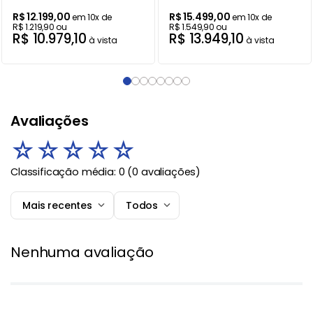
R$
12
.
199
,
00
R$
15
.
499
,
00
em
10
x de
em
10
x de
R$
1
.
219
,
90
ou
R$
1
.
549
,
90
ou
R$
10
.
979
,
10
R$
13
.
949
,
10
à vista
à vista
Avaliações
☆
☆
☆
☆
☆
Classificação média: 0
(0 avaliações)
Mais recentes
Todos
Nenhuma avaliação