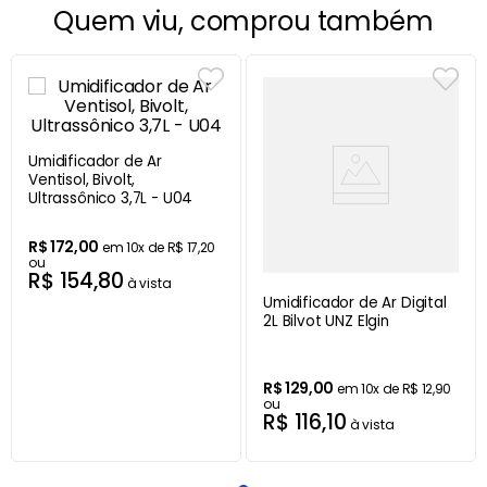
Quem viu, comprou também
Umidificador de Ar
Ventisol, Bivolt,
Ultrassônico 3,7L - U04
R$
172
,
00
em
10
x de
R$
17
,
20
ou
R$
154
,
80
à vista
Umidificador de Ar Digital
2L Bilvot UNZ Elgin
R$
129
,
00
em
10
x de
R$
12
,
90
ou
R$
116
,
10
à vista