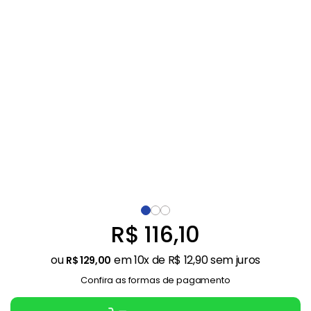
Balanças
9
º
Fogão
10
º
R$
116
,
10
ou
em
10
x de
R$
12
,
90
sem juros
R$
129
,
00
Confira as formas de pagamento