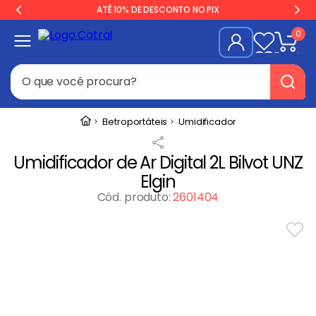
ATÉ 10% DE DESCONTO NO PIX
0
O que você procura?
Termos mais buscados
Eletroportáteis
Umidificador
Freezer
1
º
Umidificador de Ar Digital 2L Bilvot UNZ
Geladeira
2
º
Elgin
Balança
3
º
Cód. produto
:
2601404
Fogão Industrial
4
º
Forno
5
º
Cervejeira
6
º
Gelopar
7
º
Fritadeira
8
º