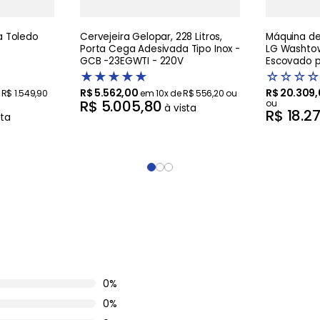
 Toledo
Cervejeira Gelopar, 228 Litros,
Máquina de 
Porta Cega Adesivada Tipo Inox -
LG Washtow
GCB -23EGWTI - 220V
Escovado pr
Artificial 
★
★
★
★
★
☆
☆
☆
☆
R$
5
.
562
,
00
R$
20
.
309
,
e
R$
1
.
549
,
90
em
10
x de
R$
556
,
20
ou
R$
5
.
005
,
80
ou
à vista
R$
18
.
2
sta
0%
0%