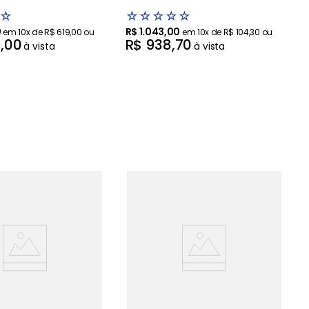
☆
☆
☆
☆
☆
☆
0
R$
1
.
043
,
00
em
10
x de
R$
619
,
00
ou
em
10
x de
R$
104
,
30
ou
1
,
00
R$
938
,
70
à vista
à vista