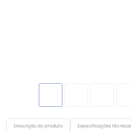
Balanças
9
º
Fogão
10
º
Descrição do produto
Especificações técnica