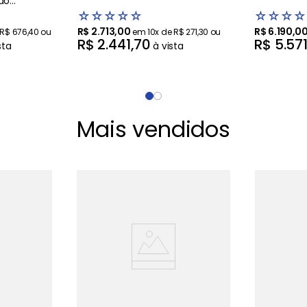
do
☆
☆
☆
☆
☆
☆
☆
☆
☆
R$
2
.
713
,
00
R$
6
.
190
,
0
R$
676
,
40
ou
em
10
x de
R$
271
,
30
ou
R$
2
.
441
,
70
R$
5
.
57
sta
à vista
Mais vendidos