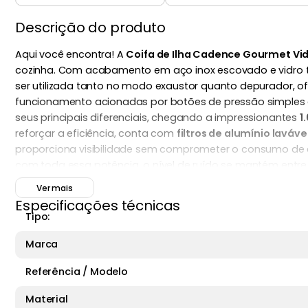
Descrição do produto
Aqui você encontra! A
Coifa de Ilha Cadence Gourmet Vi
cozinha. Com acabamento em aço inox escovado e vidro te
ser utilizada tanto no modo exaustor quanto depurador, o
funcionamento acionadas por botões de pressão simples e i
seus principais diferenciais, chegando a impressionantes
1
reforçar a eficiência, conta com
filtros de alumínio laváve
proporciona visibilidade sem comprometer o consumo de e
com toda essa potência, o nível de ruído se mantém entr
são compatíveis com fogões de até seis bocas:
largura d
Ver mais
direito da cozinha. O peso aproximado é de
23,9 kg
, confe
Especificações técnicas
ao combinar performance elevada com acabamento premium.
Tipo:
no dia a dia.
Marca
Referência / Modelo
Material