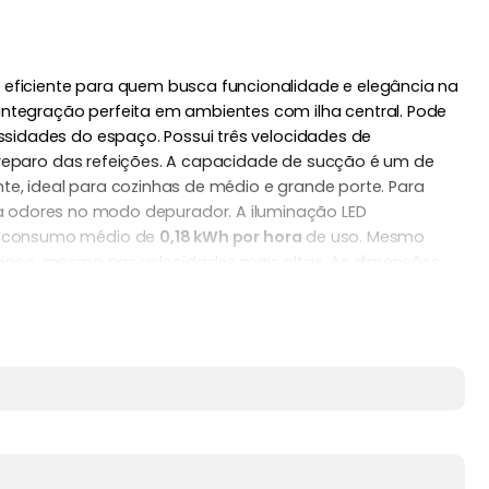
 eficiente para quem busca funcionalidade e elegância na
ntegração perfeita em ambientes com ilha central. Pode
ssidades do espaço. Possui três velocidades de
 preparo das refeições. A capacidade de sucção é um de
nte, ideal para cozinhas de médio e grande porte. Para
na odores no modo depurador. A iluminação LED
 consumo médio de
0,18 kWh por hora
de uso. Mesmo
cioso, mesmo nas velocidades mais altas. As dimensões
entre
642 mm e 1.117 mm
, permitindo adaptação ao pé-
2 meses de garantia
e oferece excelente custo-benefício
 e livre de odores com estilo, eficiência e praticidade