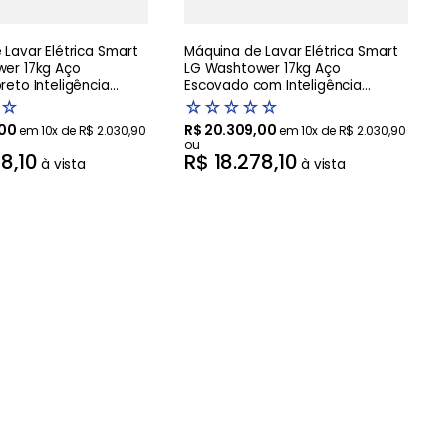
Lavar Elétrica Smart
Máquina de Lavar Elétrica Smart
er 17kg Aço
LG Washtower 17kg Aço
eto Inteligência
Escovado com Inteligência
AIDD - WK17BS6A
Artificial AIDD - WK17VS6A -220V
☆
☆
☆
☆
☆
☆
00
R$
20
.
309
,
00
em
10
x de
R$
2
.
030
,
90
em
10
x de
R$
2
.
030
,
90
ou
78
,
10
R$
18
.
278
,
10
à vista
à vista