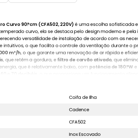
dro Curvo 90?cm (CFA502, 220V)
é uma escolha sofisticada e
mperado curvo, ela se destaca pelo design moderno e pela i
ferecendo versatilidade de instalação de acordo com as nece
ntuitivos, o que facilita o controle da ventilação durante o
.000 m³/h
, o que garante uma renovação de ar rápida e eficie
is
, que retêm a gordura, e
filtro de carvão ativado
, que elimi
nergia, que é relativamente baixo, com
potência de 180?W
e
e
60 e 70 decibéis
, o que proporciona um funcionamento silen
e cerca de 90 cm
,
profundidade de 60 cm
e altura regulável 
rindo estabilidade ao equipamento. A coifa conta ainda com
1
 É a solução ideal para quem deseja manter o ambiente limpo
Coifa de Ilha
Cadence
CFA502
Inox Escovado