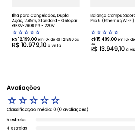
Ilha para Congelados, Dupla
Balança Computadora
Ação, 2,89m, Standard - Gelopar
Prix 6 (Ethernet/Wi-Fi)
GESV-290R PR - 220V
☆
☆
☆
☆
☆
☆
☆
☆
☆
☆
R$
12
.
199
,
00
R$
15
.
499
,
00
em
10
x de
R$
1
.
219
,
90
ou
em
10
x d
R$
10
.
979
,
10
ou
à vista
R$
13
.
949
,
10
à vi
Avaliações
☆
☆
☆
☆
☆
Classificação média: 0
(0 avaliações)
5 estrelas
4 estrelas