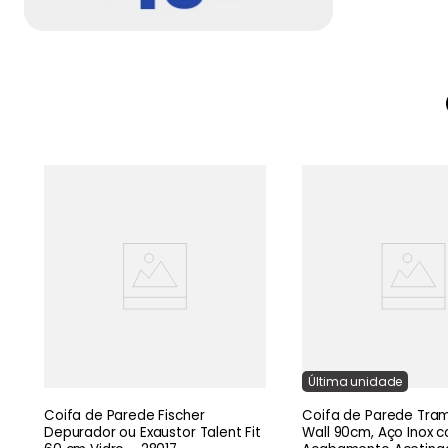
u
Última
unidade
Coifa de Parede Fischer
Coifa de Parede Tram
Depurador ou Exaustor Talent Fit
Wall 90cm, Aço Inox 