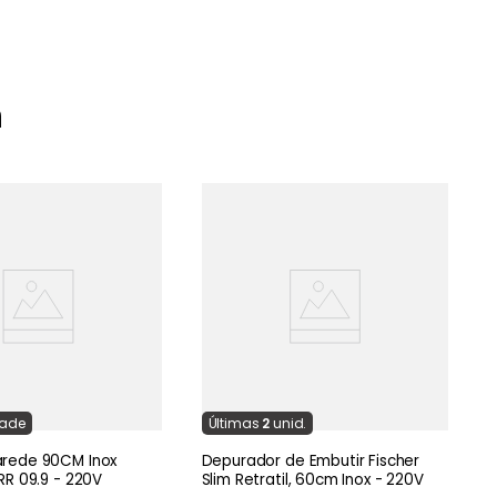
m
C
l
dade
Última
s
2
unid.
arede 90CM Inox
Depurador de Embutir Fischer
CRR 09.9 - 220V
Slim Retratil, 60cm Inox - 220V