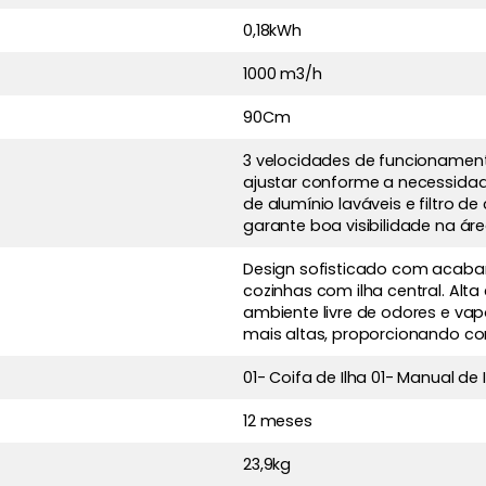
0,18kWh
1000 m3/h
90Cm
3 velocidades de funcionamen
ajustar conforme a necessidad
de alumínio laváveis e filtro 
garante boa visibilidade na á
Design sofisticado com acabam
cozinhas com ilha central. Alt
ambiente livre de odores e va
mais altas, proporcionando co
01- Coifa de Ilha 01- Manual de
12 meses
23,9kg