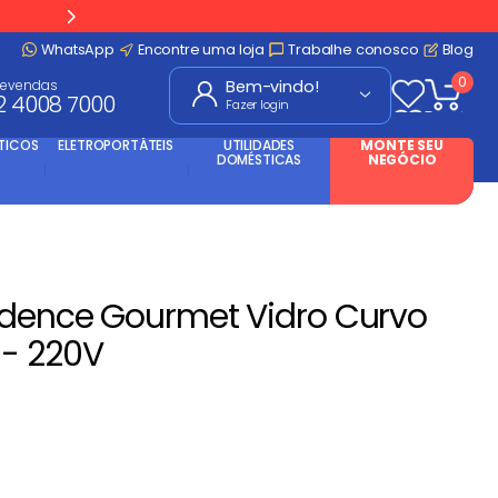
WhatsApp
Encontre uma loja
Trabalhe conosco
Blog
0
levendas
2 4008 7000
Fazer login
TICOS
ELETROPORTÁTEIS
UTILIDADES
MONTE SEU
DOMÉSTICAS
NEGÓCIO
adence Gourmet Vidro Curvo
- 220V