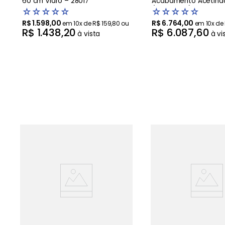
60 cm Vidro – 28017
Acabamento Acetina
(95800028) - 220V
☆
☆
☆
☆
☆
☆
☆
☆
☆
☆
R$
1
.
598
,
00
R$
6
.
764
,
00
em
10
x de
R$
159
,
80
ou
em
10
x de
R$
1
.
438
,
20
R$
6
.
087
,
60
à vista
à vi