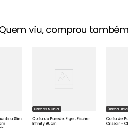
Quem viu, comprou també
Última
s
5
unid.
Última
uni
ontina Slim
Coifa de Parede, Eiger, Fischer
Coifa de P
com
Infinity 90cm
Crissair - 