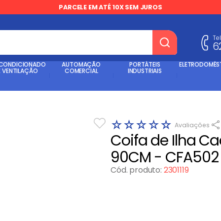
PARCELE EM ATÉ 10X SEM JUROS
Te
6
dos
 CONDICIONADO
AUTOMAÇÃO
PORTÁTEIS
ELETRODOMÉS
E VENTILAÇÃO
COMERCIAL
INDUSTRIAIS
☆
☆
☆
☆
☆
Coifa de Ilha C
90CM - CFA502 
Cód. produto
:
2301119