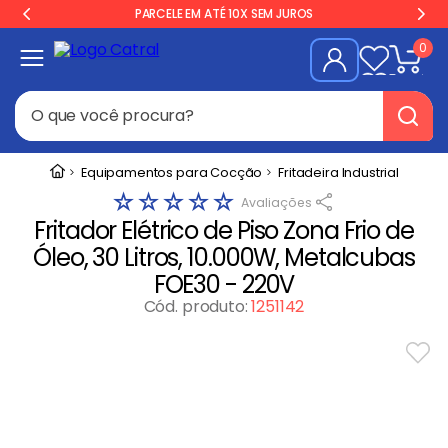
PARCELE EM ATÉ 10X SEM JUROS
0
O que você procura?
Termos mais buscados
Equipamentos para Cocção
Fritadeira Industrial
☆
☆
☆
☆
☆
Geladeira
1
º
Fritador Elétrico de Piso Zona Frio de
Freezer
2
º
Óleo, 30 Litros, 10.000W, Metalcubas
Balança
3
º
FOE30 - 220V
Forno
Cód. produto
:
1251142
4
º
Fogão Industrial
5
º
Gelopar
6
º
Cervejeira
7
º
Fritadeira
8
º