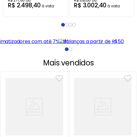
R$
277
,
60
ou
R$
333
,
60
ou
R$
2
.
498
,
40
R$
3
.
002
,
40
à vista
à vista
Mais vendidos