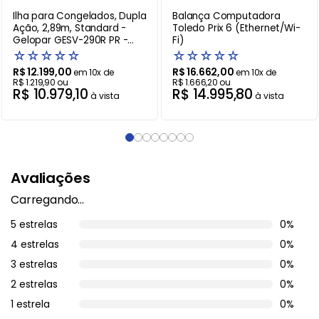
Ilha para Congelados, Dupla
Balança Computadora
Ação, 2,89m, Standard -
Toledo Prix 6 (Ethernet/Wi-
Gelopar GESV-290R PR -
Fi)
220V
☆
☆
☆
☆
☆
☆
☆
☆
☆
☆
R$
12
.
199
,
00
R$
16
.
662
,
00
em
10
x de
em
10
x de
R$
1
.
219
,
90
ou
R$
1
.
666
,
20
ou
R$
10
.
979
,
10
R$
14
.
995
,
80
à vista
à vista
Avaliações
Carregando…
5 estrelas
0%
4 estrelas
0%
3 estrelas
0%
2 estrelas
0%
1 estrela
0%