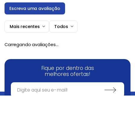
Escreva uma avaliação
Mais recentes
Todos
Adicionar avaliação
Carregando avaliações…
Título
Fique por dentro das
Avalie o produto de 1 a 5 estrelas
melhores ofertas!
★
★
★
★
★
Seu nome
COMPRAR
Endereço de email
Escreva uma avaliação