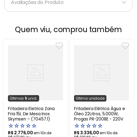
Avaliações do Produto
Quem viu, comprou também
Última
s
5
unid.
Última
unidade
Fritadeira Eletrica Zona
Fritadeira Elétrica Água e
Fria 15L De Mesa Inox
Óleo 22Litros, 5.000W,
Skymsen – (70457.1)
Progas PR-2008E - 220V
☆
☆
☆
☆
☆
☆
☆
☆
☆
☆
R$
2
.
776
,
00
R$
3
.
336
,
00
em
10
x de
em
10
x de