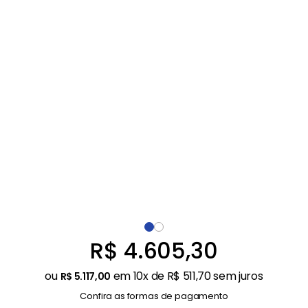
Ar Condicionado
9
º
Balanças
10
º
R$
4
.
605
,
30
ou
em
10
x de
R$
511
,
70
sem juros
R$
5
.
117
,
00
Confira as formas de pagamento