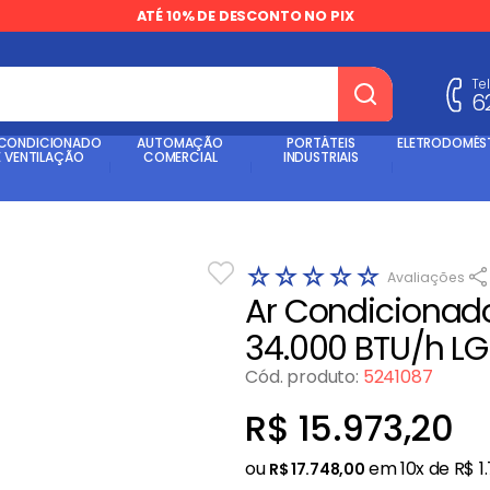
ATÉ 10% DE DESCONTO NO PIX
Te
6
dos
 CONDICIONADO
AUTOMAÇÃO
PORTÁTEIS
ELETRODOMÉS
E VENTILAÇÃO
COMERCIAL
INDUSTRIAIS
☆
☆
☆
☆
☆
Ar Condicionado
34.000 BTU/h LG
Cód. produto
:
5241087
R$
15
.
973
,
20
ou
em
10
x de
R$
1
.
R$
17
.
748
,
00