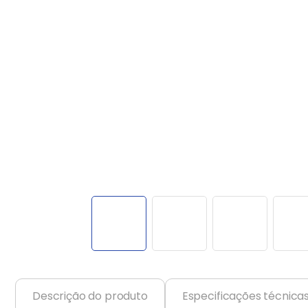
Ar Condicionado
9
º
Balanças
10
º
Descrição do produto
Especificações técnica