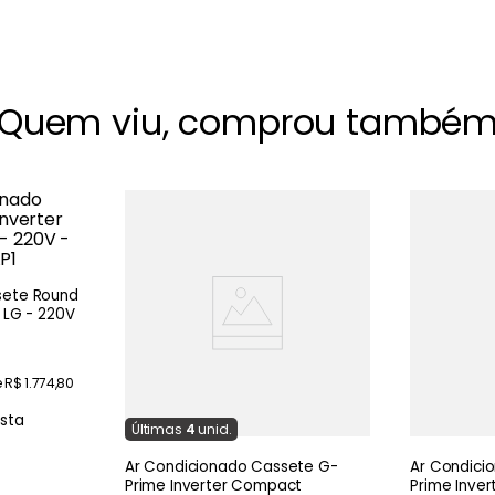
Quem viu, comprou també
sete Round
 LG - 220V
e
R$
1
.
774
,
80
ista
Última
s
4
unid.
Ar Condicionado Cassete G-
Ar Condici
Prime Inverter Compact
Prime Inve