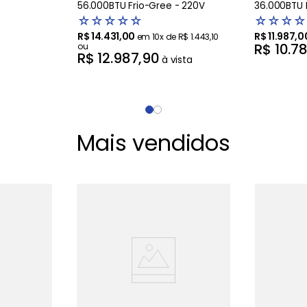
56.000BTU Frio-Gree - 220V
36.000BTU 
☆
☆
☆
☆
☆
☆
☆
☆
☆
R$
14
.
431
,
00
R$
11
.
987
,
0
em
10
x de
R$
1
.
443
,
10
R$
10
.
7
ou
R$
12
.
987
,
90
à vista
Mais vendidos