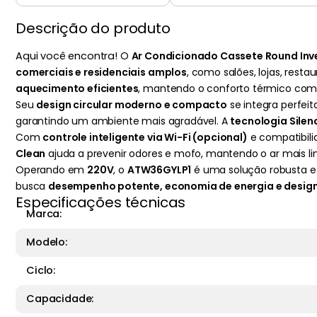
Descrição do produto
Aqui você encontra!
O
Ar Condicionado Cassete Round Inv
comerciais e residenciais amplos
, como salões, lojas, res
aquecimento eficientes
, mantendo o conforto térmico co
Seu
design circular moderno e compacto
se integra perfei
garantindo um ambiente mais agradável. A
tecnologia Silen
Com
controle inteligente via Wi-Fi (opcional)
e compatibili
Clean
ajuda a prevenir odores e mofo, mantendo o ar mais li
Operando em
220V
, o
ATW36GYLP1
é uma solução robusta e
busca
desempenho potente, economia de energia e design
Especificações técnicas
Marca:
Modelo:
Ciclo:
Capacidade: