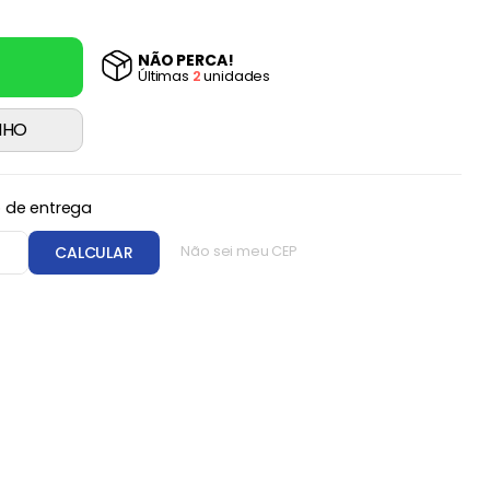
NÃO PERCA!
Última
s
2
unidade
s
NHO
o de entrega
CEP
CALCULAR
Não sei meu CEP