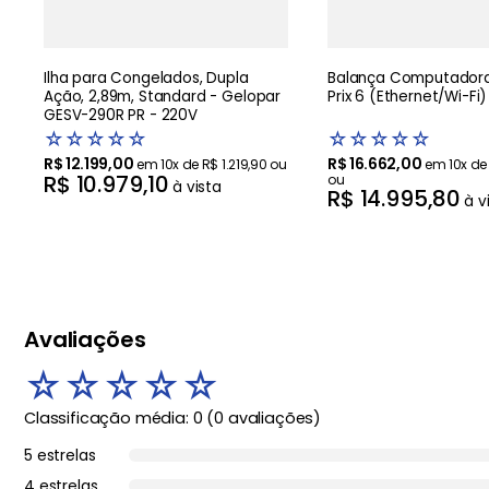
Ilha para Congelados, Dupla
Balança Computadora
Ação, 2,89m, Standard - Gelopar
Prix 6 (Ethernet/Wi-Fi)
GESV-290R PR - 220V
☆
☆
☆
☆
☆
☆
☆
☆
☆
☆
R$
12
.
199
,
00
R$
16
.
662
,
00
em
10
x de
R$
1
.
219
,
90
ou
em
10
x d
R$
10
.
979
,
10
ou
à vista
R$
14
.
995
,
80
à v
Avaliações
☆
☆
☆
☆
☆
Classificação média: 0
(0 avaliações)
5 estrelas
4 estrelas