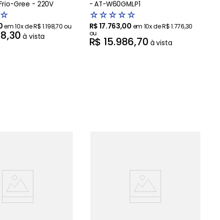
Frio-Gree - 220V
- AT-W60GMLP1
☆
☆
☆
☆
☆
☆
0
R$
17
.
763
,
00
em
10
x de
R$
1
.
198
,
70
ou
em
10
x de
R$
1
.
776
,
30
88
,
30
ou
à vista
R$
15
.
986
,
70
à vista