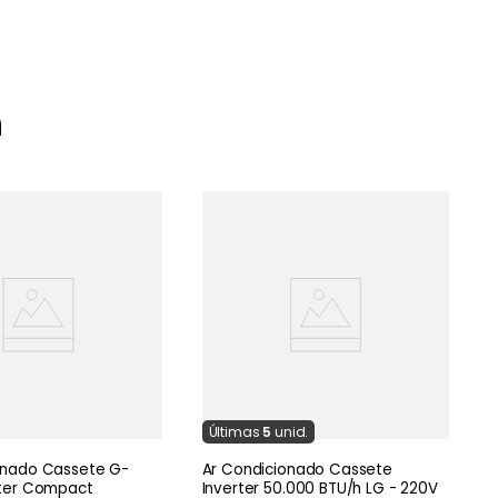
m
A
I
o
Última
s
5
unid.
onado Cassete G-
Ar Condicionado Cassete
rter Compact
Inverter 50.000 BTU/h LG - 220V