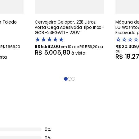
 Toledo
Cervejeira Gelopar, 228 Litros,
Máquina de 
Porta Cega Adesivada Tipo Inox -
LG Washtow
GCB -23EGWTI - 220V
Escovado pr
Artificial 
★
★
★
★
★
☆
☆
☆
☆
R$
5
.
562
,
00
R$
20
.
309
,
e
R$
1
.
666
,
20
em
10
x de
R$
556
,
20
ou
R$
5
.
005
,
80
ou
à vista
R$
18
.
2
ista
0%
0%