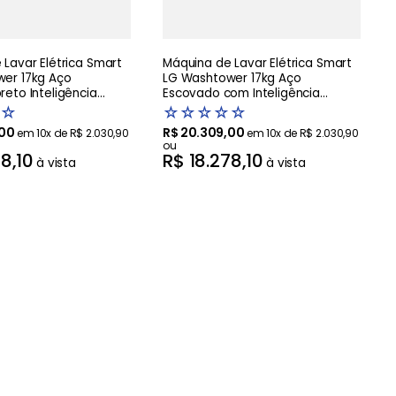
Lavar Elétrica Smart
Máquina de Lavar Elétrica Smart
er 17kg Aço
LG Washtower 17kg Aço
eto Inteligência
Escovado com Inteligência
AIDD - WK17BS6A
Artificial AIDD - WK17VS6A -220V
☆
☆
☆
☆
☆
☆
00
R$
20
.
309
,
00
em
10
x de
R$
2
.
030
,
90
em
10
x de
R$
2
.
030
,
90
ou
78
,
10
R$
18
.
278
,
10
à vista
à vista