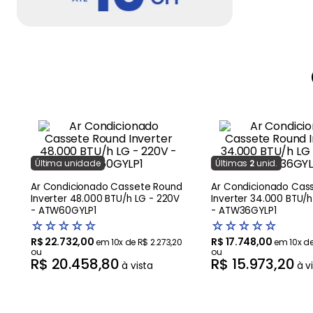
Última
unidade
Última
s
2
unid.
Ar Condicionado Cassete Round
Ar Condicionado Cas
u
Inverter 48.000 BTU/h LG - 220V
Inverter 34.000 BTU/h
- ATW60GYLP1
- ATW36GYLP1
☆
☆
☆
☆
☆
☆
☆
☆
☆
☆
R$
22
.
732
,
00
R$
17
.
748
,
00
em
10
x de
R$
2
.
273
,
20
em
10
x d
ou
ou
R$
20
.
458
,
80
R$
15
.
973
,
20
à vista
à v