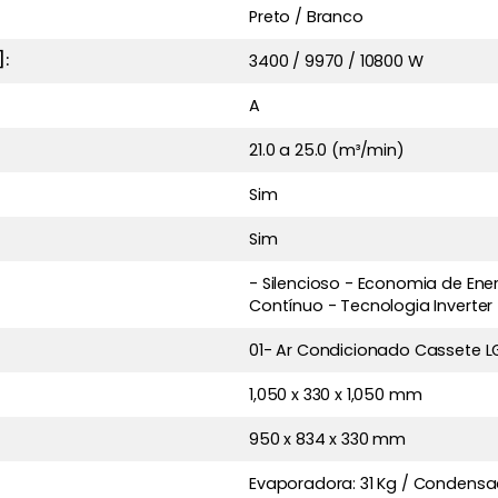
Preto / Branco
:
3400 / 9970 / 10800 W
A
21.0 a 25.0 (m³/min)
Sim
Sim
- Silencioso - Economia de Ener
Contínuo - Tecnologia Inverter
01- Ar Condicionado Cassete LG
1,050 x 330 x 1,050 mm
950 x 834 x 330 mm
Evaporadora: 31 Kg / Condensa