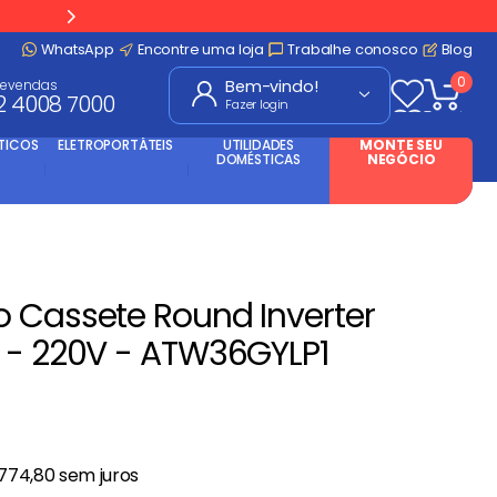
WhatsApp
Encontre uma loja
Trabalhe conosco
Blog
0
levendas
2 4008 7000
Fazer login
TICOS
ELETROPORTÁTEIS
UTILIDADES
MONTE SEU
DOMÉSTICAS
NEGÓCIO
 Cassete Round Inverter
 - 220V - ATW36GYLP1
774
,
80
sem juros